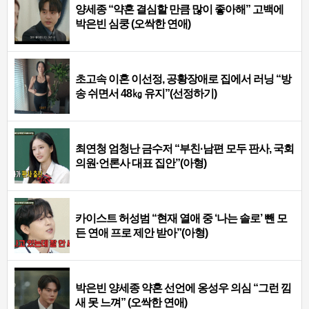
양세종 “약혼 결심할 만큼 많이 좋아해” 고백에
박은빈 심쿵 (오싹한 연애)
초고속 이혼 이선정, 공황장애로 집에서 러닝 “방
송 쉬면서 48㎏ 유지”(선정하기)
최연청 엄청난 금수저 “부친·남편 모두 판사, 국회
의원·언론사 대표 집안”(아형)
카이스트 허성범 “현재 열애 중 ‘나는 솔로’ 뺀 모
든 연애 프로 제안 받아”(아형)
박은빈 양세종 약혼 선언에 옹성우 의심 “그런 낌
새 못 느껴” (오싹한 연애)