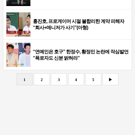
홍진호, 프로게이머 시절 불합리한 계약 피해자
“회사+매니저가 사기”(아형)
“연예인은 호구” 한정수, 황정민 논란에 작심발언
“폭로자도 신분 밝혀라”
1
2
3
4
5
▶