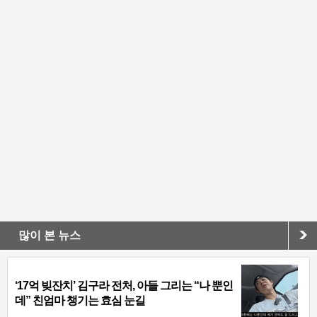
많이 본 뉴스
‘17억 빚잔치’ 김구라 전처, 아들 그리는 “나 뿐인
데” 친엄마 챙기는 효심 눈길