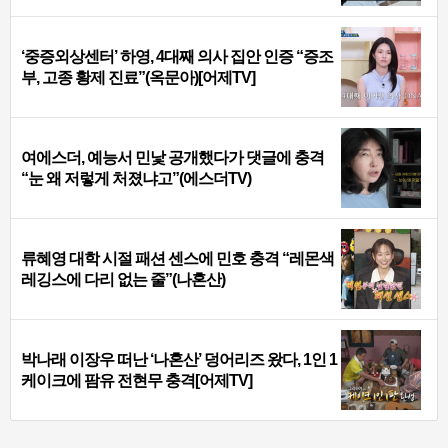
‘중증외상센터’ 하영, 4대째 의사 집안 인증 “증조
부, 고종 황제 진료”(옥문아)[어제TV]
여에스더, 예능서 민낯 공개했다가 댓글에 충격
“눈 왜 저렇게 처졌냐고”(에스더TV)
류혜영 대학 시절 패션 센스에 민호 충격 “레몬색
레깅스에 다리 없는 줄”(나혼산)
박나래 이장우 떠난 ‘나혼산’ 덩어리즈 왔다, 1인 1
케이크에 팜유 전현무 충격[어제TV]