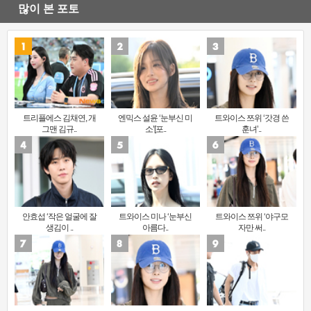
많이 본 포토
트리플에스 김채연, 개
엔믹스 설윤 ‘눈부신 미
트와이스 쯔위 ‘갓경 쓴
그맨 김규..
소’[포..
훈녀’..
안효섭 ‘작은 얼굴에 잘
트와이스 미나 ‘눈부신
트와이스 쯔위 ‘야구모
생김이 ..
아름다..
자만 써..