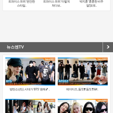
트와이스 쯔위 ‘편안한
트와이스 쯔위 ‘이렇게
박지훈 ‘훈훈한 비주
스타일..
쳐다보..
얼’[포토..
뉴스엔TV
방탄소년단, 시대가 ‘BTS’ 원해🎵 ..
에이티즈, 둠칫❣️ 둠칫❣&#..