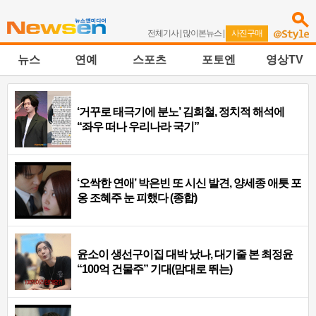
전체기사
|
많이본뉴스
|
사진구매
뉴스
연예
스포츠
포토엔
영상TV
‘거꾸로 태극기에 분노’ 김희철, 정치적 해석에
“좌우 떠나 우리나라 국기”
‘오싹한 연애’ 박은빈 또 시신 발견, 양세종 애틋 포
옹 조혜주 눈 피했다 (종합)
윤소이 생선구이집 대박 났나, 대기줄 본 최정윤
“100억 건물주” 기대(맘대로 뛰는)