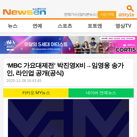
전체기사
|
많이본뉴스
|
사진구매
뉴스
연예
스포츠
포토엔
영상TV
‘MBC 가요대제전’ 박진영X비→임영웅 송가
인, 라인업 공개(공식)
2020-12-28 16:43:45
카카오 MY뉴스
네이버 연예뉴스