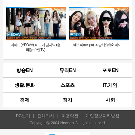
미야오(MEOVV), 미모가 넘사벽 (출
에스파(aespa), 죄송해요🥺🎤마이..
국)[뉴스엔TV]
방송EN
뮤직EN
포토EN
생활.문화
스포츠
IT.게임
경제
정치
사회
PC보기
|
전체기사
|
이용약관
|
개인정보처리방침
Copyright ⓒ 2004 Newsen. All rights reserved.