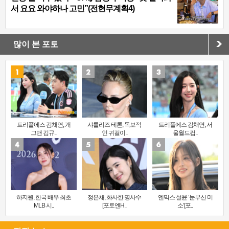
서 요요 와야하나 고민”(전현무계획4)
많이 본 포토
트리플에스 김채연, 개
샤를리즈 테론, 독보적
트리플에스 김채연, 서
그맨 김규..
인 귀걸이..
울월드컵..
하지원, 한국 배우 최초
정은채, 화사한 명사수
엔믹스 설윤 ‘눈부신 미
MLB 시..
[포토엔H..
소’[포..