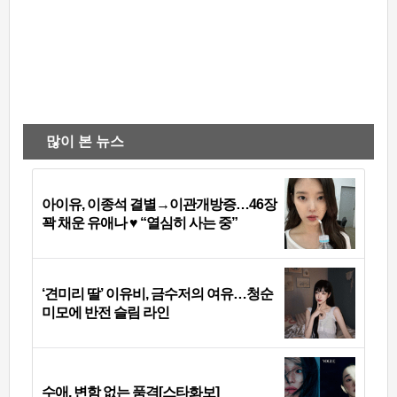
많이 본 뉴스
아이유, 이종석 결별→이관개방증…46장
꽉 채운 유애나 ♥ “열심히 사는 중”
‘견미리 딸’ 이유비, 금수저의 여유…청순
미모에 반전 슬림 라인
수애, 변함 없는 품격[스타화보]