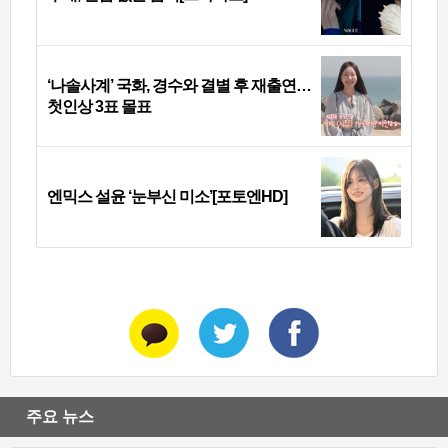
‘나솔사계’ 국화, 경수와 결별 후 재출연…
첫인상 3표 몰표
엔믹스 설윤 ‘눈부신 미소’[포토엔HD]
주요 뉴스