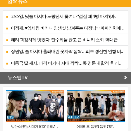
깜짝 뉴스
고소영, 낮술 마시다 노량진서 쫓겨나 “점심 때 4병 마셔”(바..
이정재, ♥임세령 비키니 인생샷 남겨주는 다정남‥파파라치에 ..
혜리 과감하게 벗었다, 탄수화물 끊고 끈 비니키 소화 ‘역대급..
장원영, 술 마시다 흘러내린 옷자락 깜짝…리즈 갱신한 인형 비..
이동국 딸 재시, 파격 비키니 자태 깜짝…美 명문대 합격 후 리..
뉴스엔TV
방탄소년단, 시대가 ‘BTS’ 원해🎵 ..
에이티즈, 둠칫❣️ 둠칫❣&#..