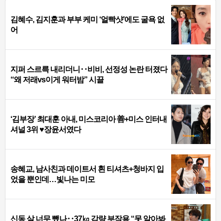
김혜수, 김지훈과 부부 케미 ‘얼빡샷’에도 굴욕 없
어
지퍼 스르륵 내리더니‥비비, 선정성 논란 터졌다
“왜 저래vs이게 워터밤” 시끌
‘김부장’ 최대훈 아내, 미스코리아 善+미스 인터내
셔널 3위 ♥장윤서였다
송혜교, 남사친과 데이트서 흰 티셔츠+청바지 입
었을 뿐인데…빛나는 미모
신동 살 너무 뺐나‥37㎏ 감량 부작용 “못 알아봐