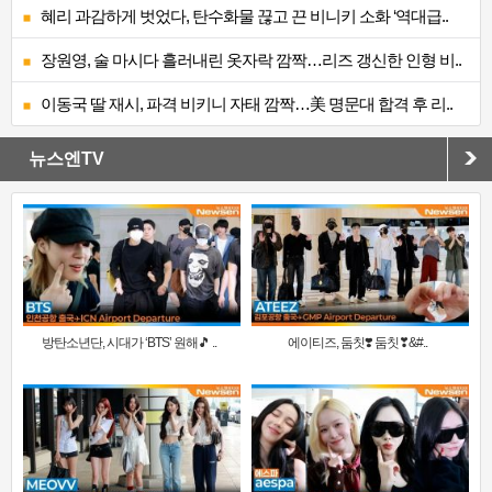
혜리 과감하게 벗었다, 탄수화물 끊고 끈 비니키 소화 ‘역대급..
장원영, 술 마시다 흘러내린 옷자락 깜짝…리즈 갱신한 인형 비..
이동국 딸 재시, 파격 비키니 자태 깜짝…美 명문대 합격 후 리..
뉴스엔TV
방탄소년단, 시대가 ‘BTS’ 원해🎵 ..
에이티즈, 둠칫❣️ 둠칫❣&#..