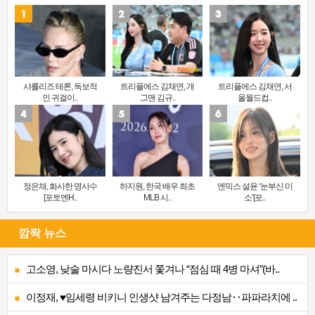
샤를리즈 테론, 독보적
트리플에스 김채연, 개
트리플에스 김채연, 서
인 귀걸이..
그맨 김규..
울월드컵..
정은채, 화사한 명사수
하지원, 한국 배우 최초
엔믹스 설윤 ‘눈부신 미
[포토엔H..
MLB 시..
소’[포..
깜짝 뉴스
고소영, 낮술 마시다 노량진서 쫓겨나 “점심 때 4병 마셔”(바..
이정재, ♥임세령 비키니 인생샷 남겨주는 다정남‥파파라치에 ..