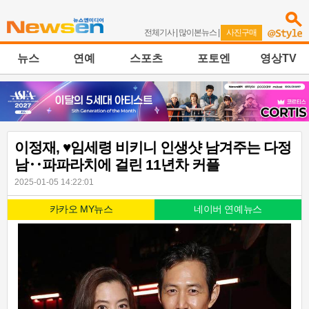
전체기사
|
많이본뉴스
|
사진구매
뉴스
연예
스포츠
포토엔
영상TV
이정재, ♥임세령 비키니 인생샷 남겨주는 다정
남‥파파라치에 걸린 11년차 커플
2025-01-05 14:22:01
카카오 MY뉴스
네이버 연예뉴스