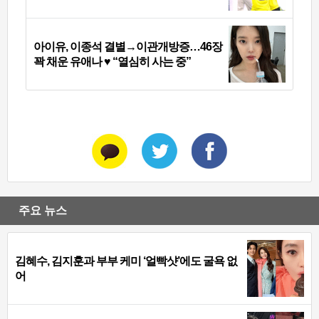
아이유, 이종석 결별→이관개방증…46장
꽉 채운 유애나 ♥ “열심히 사는 중”
주요 뉴스
김혜수, 김지훈과 부부 케미 ‘얼빡샷’에도 굴욕 없
어