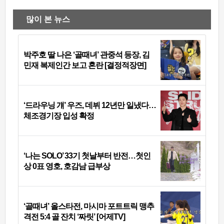
많이 본 뉴스
박주호 딸 나은 ‘골때녀’ 관중석 등장, 김
민재 복제인간 보고 혼란 [결정적장면]
‘드라우닝 걔’ 우즈, 데뷔 12년만 일냈다…
체조경기장 입성 확정
‘나는 SOLO’ 33기 첫날부터 반전…첫인
상 0표 영호, 호감남 급부상
‘골때녀’ 올스타전, 마시마 포트트릭 맹추
격전 5:4 골 잔치 ‘짜릿’ [어제TV]