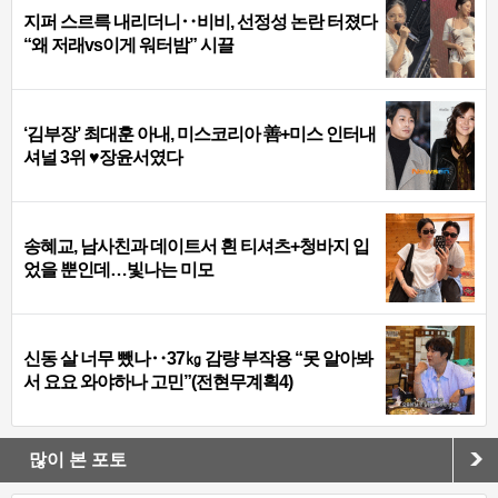
지퍼 스르륵 내리더니‥비비, 선정성 논란 터졌다
“왜 저래vs이게 워터밤” 시끌
‘김부장’ 최대훈 아내, 미스코리아 善+미스 인터내
셔널 3위 ♥장윤서였다
송혜교, 남사친과 데이트서 흰 티셔츠+청바지 입
었을 뿐인데…빛나는 미모
신동 살 너무 뺐나‥37㎏ 감량 부작용 “못 알아봐
서 요요 와야하나 고민”(전현무계획4)
많이 본 포토