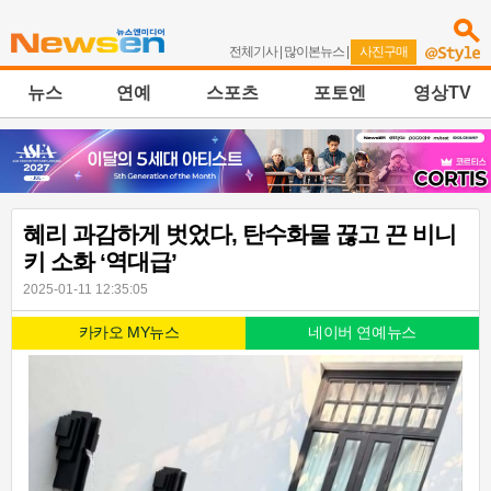
전체기사
|
많이본뉴스
|
사진구매
뉴스
연예
스포츠
포토엔
영상TV
혜리 과감하게 벗었다, 탄수화물 끊고 끈 비니
키 소화 ‘역대급’
2025-01-11 12:35:05
카카오 MY뉴스
네이버 연예뉴스