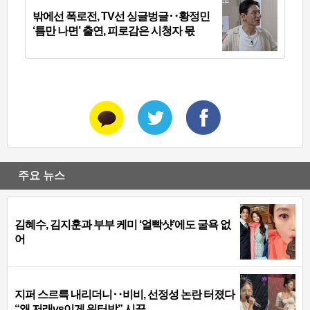
밖에선 폭로전, TV선 싱글벙글‥황정민
‘틈만 나면’ 출연, 피로감은 시청자 몫
주요 뉴스
김혜수, 김지훈과 부부 케미 ‘얼빡샷’에도 굴욕 없
어
지퍼 스르륵 내리더니‥비비, 선정성 논란 터졌다
“왜 저래vs이게 워터밤” 시끌