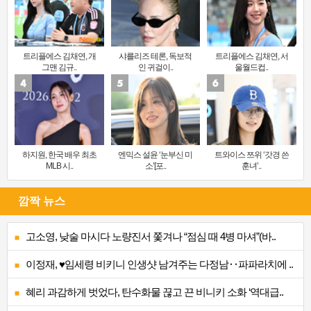
트리플에스 김채연, 개
샤를리즈 테론, 독보적
트리플에스 김채연, 서
그맨 김규..
인 귀걸이..
울월드컵..
하지원, 한국 배우 최초
엔믹스 설윤 ‘눈부신 미
트와이스 쯔위 ‘갓경 쓴
MLB 시..
소’[포..
훈녀’..
깜짝 뉴스
고소영, 낮술 마시다 노량진서 쫓겨나 “점심 때 4병 마셔”(바..
이정재, ♥임세령 비키니 인생샷 남겨주는 다정남‥파파라치에 ..
혜리 과감하게 벗었다, 탄수화물 끊고 끈 비니키 소화 ‘역대급..