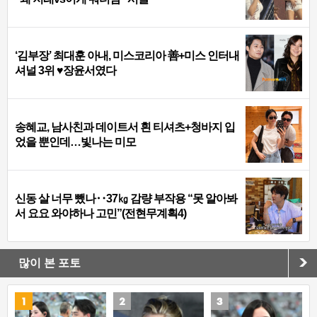
‘김부장’ 최대훈 아내, 미스코리아 善+미스 인터내
셔널 3위 ♥장윤서였다
송혜교, 남사친과 데이트서 흰 티셔츠+청바지 입
었을 뿐인데…빛나는 미모
신동 살 너무 뺐나‥37㎏ 감량 부작용 “못 알아봐
서 요요 와야하나 고민”(전현무계획4)
많이 본 포토