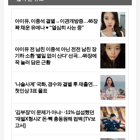
아이유, 이종석 결별→이관개방증…46장
꽉 채운 유애나 ♥ “열심히 사는 중”
아이유 전 남친 이종석 아닌 전전 남친 장
기하 소환 ‘별일 없이 산다’ 선곡…46장에
꾹 눌러 담은 근황
‘나솔사계’ 국화, 경수와 결별 후 재출연…
첫인상 3표 몰표
‘김부장’이 문제가 아냐‥11% 섭섭했던
‘재벌X형사2’ 돈·빽 총동원해 컴백 [TV보
고서]