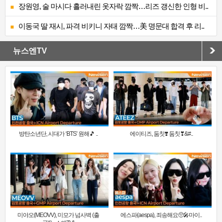
장원영, 술 마시다 흘러내린 옷자락 깜짝…리즈 갱신한 인형 비..
이동국 딸 재시, 파격 비키니 자태 깜짝…美 명문대 합격 후 리..
뉴스엔TV
방탄소년단, 시대가 ‘BTS’ 원해🎵 ..
에이티즈, 둠칫❣️ 둠칫❣&#..
미야오(MEOVV), 미모가 넘사벽 (출
에스파(aespa), 죄송해요🥺🎤마이..