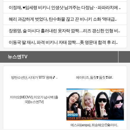
이정재, ♥임세령 비키니 인생샷 남겨주는 다정남‥파파라치에 ..
혜리 과감하게 벗었다, 탄수화물 끊고 끈 비니키 소화 ‘역대급..
장원영, 술 마시다 흘러내린 옷자락 깜짝…리즈 갱신한 인형 비..
이동국 딸 재시, 파격 비키니 자태 깜짝…美 명문대 합격 후 리..
뉴스엔TV
방탄소년단, 시대가 ‘BTS’ 원해🎵 ..
에이티즈, 둠칫❣️ 둠칫❣&#..
미야오(MEOVV), 미모가 넘사벽 (출
국)[뉴스엔TV]
에스파(aespa), 죄송해요🥺🎤마이..