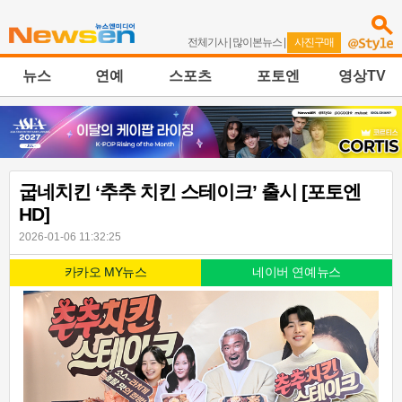
전체기사
|
많이본뉴스
|
사진구매
뉴스
연예
스포츠
포토엔
영상TV
굽네치킨 ‘추추 치킨 스테이크’ 출시 [포토엔
HD]
2026-01-06 11:32:25
카카오 MY뉴스
네이버 연예뉴스