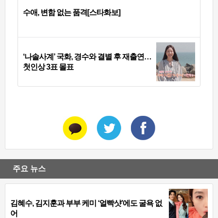
수애, 변함 없는 품격[스타화보]
‘나솔사계’ 국화, 경수와 결별 후 재출연…
첫인상 3표 몰표
주요 뉴스
김혜수, 김지훈과 부부 케미 ‘얼빡샷’에도 굴욕 없
어