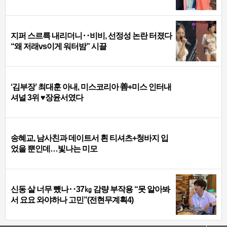
지퍼 스르륵 내리더니‥비비, 선정성 논란 터졌다
“왜 저래vs이게 워터밤” 시끌
‘김부장’ 최대훈 아내, 미스코리아 善+미스 인터내
셔널 3위 ♥장윤서였다
송혜교, 남사친과 데이트서 흰 티셔츠+청바지 입
었을 뿐인데…빛나는 미모
신동 살 너무 뺐나‥37㎏ 감량 부작용 “못 알아봐
서 요요 와야하나 고민”(전현무계획4)