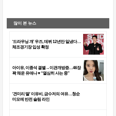
많이 본 뉴스
‘드라우닝 걔’ 우즈, 데뷔 12년만 일냈다…
체조경기장 입성 확정
아이유, 이종석 결별→이관개방증…46장
꽉 채운 유애나 ♥ “열심히 사는 중”
‘견미리 딸’ 이유비, 금수저의 여유…청순
미모에 반전 슬림 라인