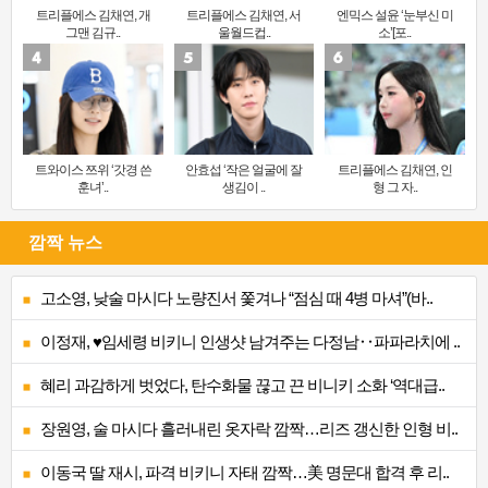
트리플에스 김채연, 개
트리플에스 김채연, 서
엔믹스 설윤 ‘눈부신 미
그맨 김규..
울월드컵..
소’[포..
트와이스 쯔위 ‘갓경 쓴
안효섭 ‘작은 얼굴에 잘
트리플에스 김채연, 인
훈녀’..
생김이 ..
형 그 자..
깜짝 뉴스
고소영, 낮술 마시다 노량진서 쫓겨나 “점심 때 4병 마셔”(바..
이정재, ♥임세령 비키니 인생샷 남겨주는 다정남‥파파라치에 ..
혜리 과감하게 벗었다, 탄수화물 끊고 끈 비니키 소화 ‘역대급..
장원영, 술 마시다 흘러내린 옷자락 깜짝…리즈 갱신한 인형 비..
이동국 딸 재시, 파격 비키니 자태 깜짝…美 명문대 합격 후 리..