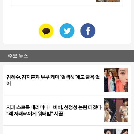
주요 뉴스
김혜수, 김지훈과 부부 케미 ‘얼빡샷’에도 굴욕 없
어
지퍼 스르륵 내리더니‥비비, 선정성 논란 터졌다
“왜 저래vs이게 워터밤” 시끌