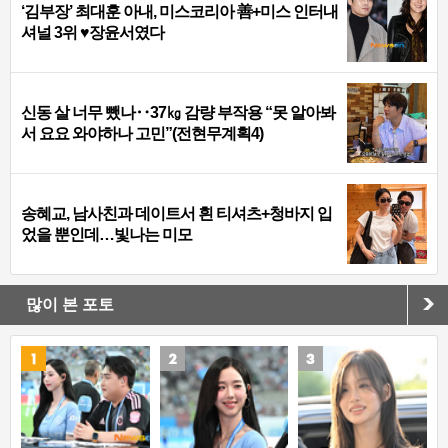
‘김부장’ 최대훈 아내, 미스코리아 善+미스 인터내
셔널 3위 ♥장윤서였다
신동 살 너무 뺐나‥37㎏ 감량 부작용 “못 알아봐
서 요요 와야하나 고민”(전현무계획4)
송혜교, 남사친과 데이트서 흰 티셔츠+청바지 입
었을 뿐인데…빛나는 미모
많이 본 포토