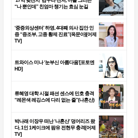
‘17억 빚잔치’ 김구라 전처, 아들 그리는
“나 뿐인데” 친엄마 챙기는 효심 눈길
‘중증외상센터’ 하영, 4대째 의사 집안 인
증 “증조부, 고종 황제 진료”(옥문아)[어제
TV]
트와이스 미나 ‘눈부신 아름다움’[포토엔
HD]
류혜영 대학 시절 패션 센스에 민호 충격
“레몬색 레깅스에 다리 없는 줄”(나혼산)
박나래 이장우 떠난 ‘나혼산’ 덩어리즈 왔
다, 1인 1케이크에 팜유 전현무 충격[어제
TV]