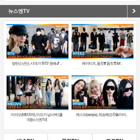
뉴스엔TV
방탄소년단, 시대가 ‘BTS’ 원해🎵 ..
에이티즈, 둠칫❣️ 둠칫❣&#..
미야오(MEOVV), 미모가 넘사벽 (출
에스파(aespa), 죄송해요🥺🎤마이..
국)[뉴스엔TV]