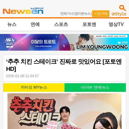
전체기사
|
많이본뉴스
|
사진구매
뉴스
연예
스포츠
포토엔
영상TV
‘추추 치킨 스테이크’ 진짜로 맛있어요 [포토엔
HD]
2026-01-06 11:44:57
카카오 MY뉴스
네이버 연예뉴스