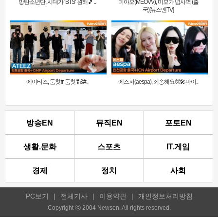
방탄소년단, 시대가 ‘BTS’ 원해🎵 ..
미야오(MEOVV), 미모가 넘사벽 (출
국)[뉴스엔TV]
에이티즈, 둠칫❣️ 둠칫❣&#..
에스파(aespa), 죄송해요🥺🎤마이..
방송EN
뮤직EN
포토EN
생활.문화
스포츠
IT.게임
경제
정치
사회
PC보기
|
전체기사
|
이용약관
|
개인정보처리방침
Copyright ⓒ 2004 Newsen. All rights reserved.