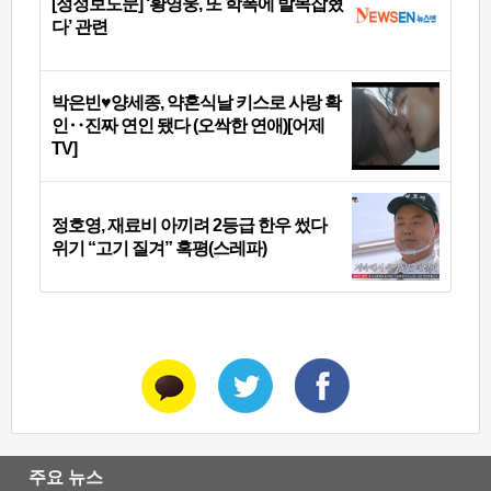
[정정보도문] ‘황영웅, 또 학폭에 발목잡혔
다’ 관련
박은빈♥양세종, 약혼식날 키스로 사랑 확
인‥진짜 연인 됐다 (오싹한 연애)[어제
TV]
정호영, 재료비 아끼려 2등급 한우 썼다
위기 “고기 질겨” 혹평(스레파)
주요 뉴스