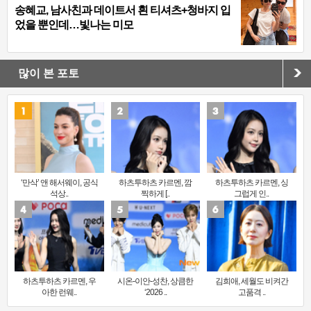
송혜교, 남사친과 데이트서 흰 티셔츠+청바지 입
었을 뿐인데…빛나는 미모
많이 본 포토
‘만삭’ 앤 해서웨이, 공식
하츠투하츠 카르멘, 깜
하츠투하츠 카르멘, 싱
석상..
찍하게 [..
그럽게 인..
하츠투하츠 카르멘, 우
시온-이안-성찬, 상큼한
김희애, 세월도 비켜간
아한 런웨..
‘2026 ..
고품격 ..