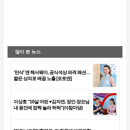
많이 본 뉴스
‘만삭’ 앤 해서웨이, 공식석상 파격 패션…
짧은 상의로 배꼽 노출 [포토엔]
이상호 “10살 어린 ♥김자연, 장인·장모님
내 동안에 깜짝 놀라 허락”(아침마당)