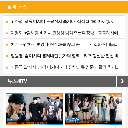
깜짝 뉴스
고소영, 낮술 마시다 노량진서 쫓겨나 “점심 때 4병 마셔”(바..
이정재, ♥임세령 비키니 인생샷 남겨주는 다정남‥파파라치에 ..
혜리 과감하게 벗었다, 탄수화물 끊고 끈 비니키 소화 ‘역대급..
장원영, 술 마시다 흘러내린 옷자락 깜짝…리즈 갱신한 인형 비..
이동국 딸 재시, 파격 비키니 자태 깜짝…美 명문대 합격 후 리..
뉴스엔TV