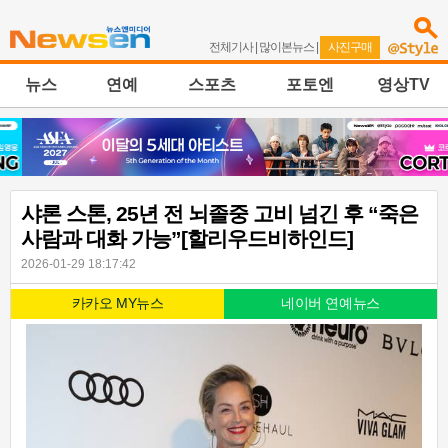
전체기사
|
많이본뉴스
|
사진구매
뉴스
연예
스포츠
포토엔
영상TV
샤론 스톤, 25년 전 뇌졸중 고비 넘긴 후 “죽은
사람과 대화 가능”[할리우드비하인드]
2026-01-29 18:17:42
카카오 MY뉴스
네이버 연예뉴스