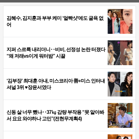
김혜수, 김지훈과 부부 케미 ‘얼빡샷’에도 굴욕 없
어
지퍼 스르륵 내리더니‥비비, 선정성 논란 터졌다
“왜 저래vs이게 워터밤” 시끌
‘김부장’ 최대훈 아내, 미스코리아 善+미스 인터내
셔널 3위 ♥장윤서였다
신동 살 너무 뺐나‥37㎏ 감량 부작용 “못 알아봐
서 요요 와야하나 고민”(전현무계획4)