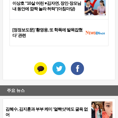
이상호 “10살 어린 ♥김자연, 장인·장모님
내 동안에 깜짝 놀라 허락”(아침마당)
[정정보도문] ‘황영웅, 또 학폭에 발목잡혔
다’ 관련
주요 뉴스
김혜수, 김지훈과 부부 케미 ‘얼빡샷’에도 굴욕 없
어