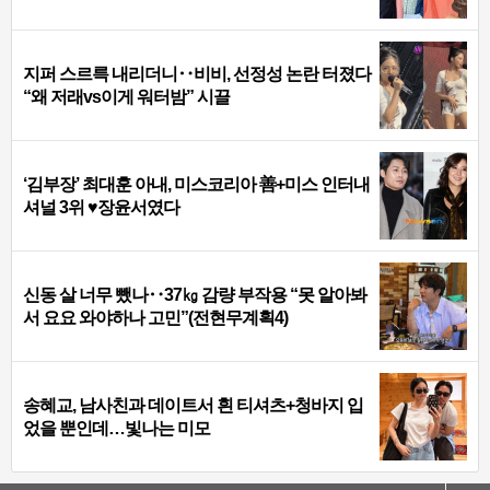
지퍼 스르륵 내리더니‥비비, 선정성 논란 터졌다
“왜 저래vs이게 워터밤” 시끌
‘김부장’ 최대훈 아내, 미스코리아 善+미스 인터내
셔널 3위 ♥장윤서였다
신동 살 너무 뺐나‥37㎏ 감량 부작용 “못 알아봐
서 요요 와야하나 고민”(전현무계획4)
송혜교, 남사친과 데이트서 흰 티셔츠+청바지 입
었을 뿐인데…빛나는 미모