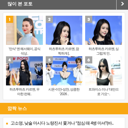
많이 본 포토
‘만삭’ 앤 해서웨이, 공식
하츠투하츠 카르멘, 깜
하츠투하츠 카르멘, 싱
석상..
찍하게 [..
그럽게 인..
하츠투하츠 카르멘, 우
시온-이안-성찬, 상큼한
트와이스 미나 ‘대만으
아한 런웨..
‘2026 ..
로 가요~..
깜짝 뉴스
고소영, 낮술 마시다 노량진서 쫓겨나 “점심 때 4병 마셔”(바..