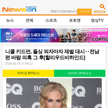
전체기사
|
많이본뉴스
|
사진구매
뉴스
연예
스포츠
포토엔
영상TV
니콜 키드먼, 돌싱 되자마자 재벌 대시‥전남
편 바람 의혹 그 후[할리우드비하인드]
2026-02-18 17:09:12
카카오 MY뉴스
네이버 연예뉴스