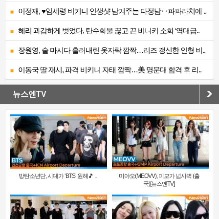
이정재, ♥임세령 비키니 인생샷 남겨주는 다정남‥파파라치에 ..
혜리 과감하게 벗었다, 탄수화물 끊고 끈 비니키 소화 ‘역대급..
장원영, 술 마시다 흘러내린 옷자락 깜짝…리즈 갱신한 인형 비..
이동국 딸 재시, 파격 비키니 자태 깜짝…美 명문대 합격 후 리..
뉴스엔TV
방탄소년단, 시대가 ‘BTS’ 원해🎵 ..
미야오(MEOVV), 미모가 넘사벽 (출
국)[뉴스엔TV]