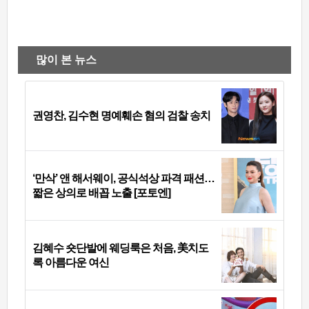
많이 본 뉴스
권영찬, 김수현 명예훼손 혐의 검찰 송치
‘만삭’ 앤 해서웨이, 공식석상 파격 패션…
짧은 상의로 배꼽 노출 [포토엔]
김혜수 숏단발에 웨딩룩은 처음, 美치도
록 아름다운 여신