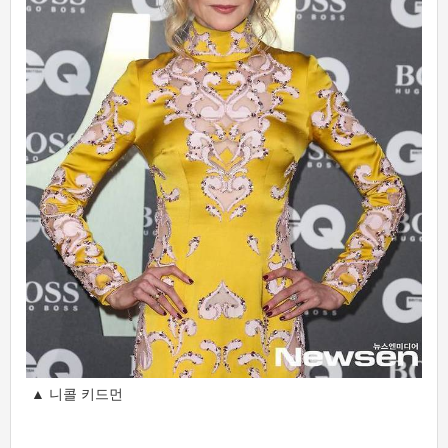
▲ 니콜 키드먼