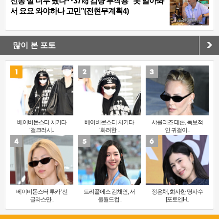
신동 살 너무 뺐나‥37㎏ 감량 부작용 “못 알아봐
서 요요 와야하나 고민”(전현무계획4)
많이 본 포토
베이비몬스터 치키타
베이비몬스터 치키타
샤를리즈 테론, 독보적
‘걸크러시..
‘화려한 ..
인 귀걸이..
베이비몬스터 루카 ‘선
트리플에스 김채연, 서
정은채, 화사한 명사수
글라스만..
울월드컵..
[포토엔H..