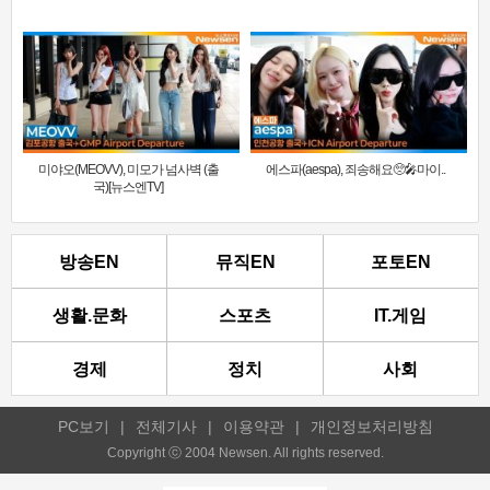
미야오(MEOVV), 미모가 넘사벽 (출
에스파(aespa), 죄송해요🥺🎤마이..
국)[뉴스엔TV]
방송EN
뮤직EN
포토EN
생활.문화
스포츠
IT.게임
경제
정치
사회
PC보기
|
전체기사
|
이용약관
|
개인정보처리방침
Copyright ⓒ 2004 Newsen. All rights reserved.