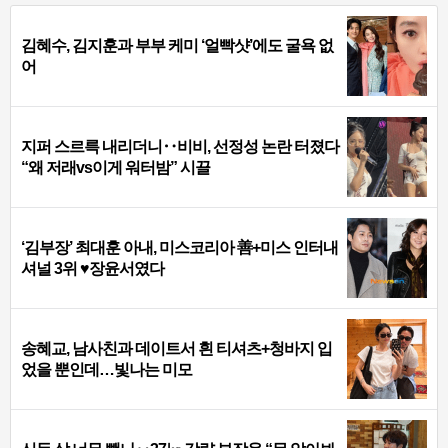
김혜수, 김지훈과 부부 케미 ‘얼빡샷’에도 굴욕 없
어
지퍼 스르륵 내리더니‥비비, 선정성 논란 터졌다
“왜 저래vs이게 워터밤” 시끌
‘김부장’ 최대훈 아내, 미스코리아 善+미스 인터내
셔널 3위 ♥장윤서였다
송혜교, 남사친과 데이트서 흰 티셔츠+청바지 입
었을 뿐인데…빛나는 미모