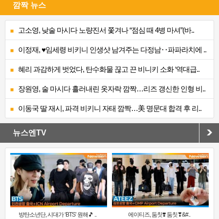
깜짝 뉴스
고소영, 낮술 마시다 노량진서 쫓겨나 “점심 때 4병 마셔”(바..
이정재, ♥임세령 비키니 인생샷 남겨주는 다정남‥파파라치에 ..
혜리 과감하게 벗었다, 탄수화물 끊고 끈 비니키 소화 ‘역대급..
장원영, 술 마시다 흘러내린 옷자락 깜짝…리즈 갱신한 인형 비..
이동국 딸 재시, 파격 비키니 자태 깜짝…美 명문대 합격 후 리..
뉴스엔TV
방탄소년단, 시대가 ‘BTS’ 원해🎵 ..
에이티즈, 둠칫❣️ 둠칫❣&#..