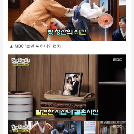
▲ MBC ‘놀면 뭐하니?’ 캡처