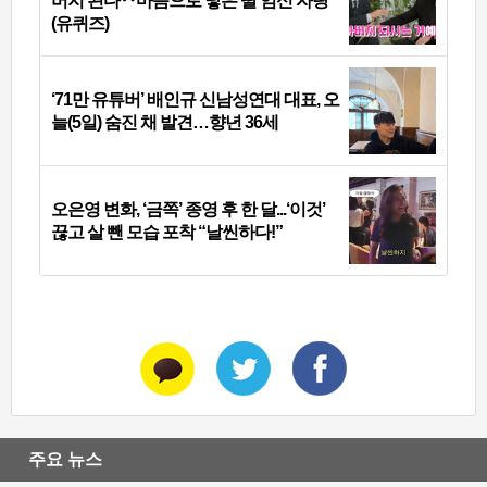
버지 된다‥마음으로 낳은 딸 임신 자랑
(유퀴즈)
‘71만 유튜버’ 배인규 신남성연대 대표, 오
늘(5일) 숨진 채 발견…향년 36세
오은영 변화, ‘금쪽’ 종영 후 한 달...‘이것’
끊고 살 뺀 모습 포착 “날씬하다!”
주요 뉴스