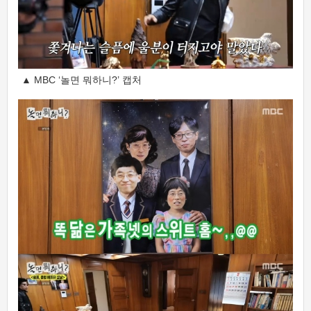
▲ MBC ‘놀면 뭐하니?’ 캡처