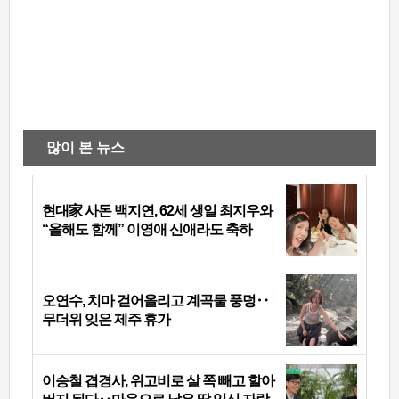
많이 본 뉴스
현대家 사돈 백지연, 62세 생일 최지우와
“올해도 함께” 이영애 신애라도 축하
오연수, 치마 걷어올리고 계곡물 풍덩‥
무더위 잊은 제주 휴가
이승철 겹경사, 위고비로 살 쪽 빼고 할아