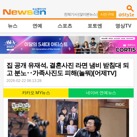
전체기사
|
많이본뉴스
|
사진구매
뉴스
연예
스포츠
포토엔
영상TV
집 공개 유재석, 결혼사진 라면 냄비 받침대 되
고 분노‥가족사진도 피해(놀뭐)[어제TV]
2026-02-22 06:13:28
카카오 MY뉴스
네이버 연예뉴스