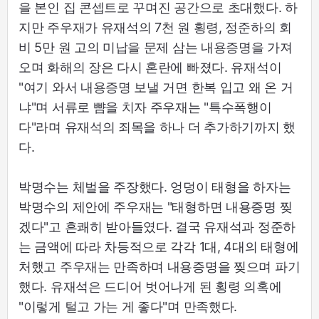
을 본인 집 콘셉트로 꾸며진 공간으로 초대했다. 하
지만 주우재가 유재석의 7천 원 횡령, 정준하의 회
비 5만 원 고의 미납을 문제 삼는 내용증명을 가져
오며 화해의 장은 다시 혼란에 빠졌다. 유재석이
"여기 와서 내용증명 보낼 거면 한복 입고 왜 온 거
냐"며 서류로 뺨을 치자 주우재는 "특수폭행이
다"라며 유재석의 죄목을 하나 더 추가하기까지 했
다.
박명수는 체벌을 주장했다. 엉덩이 태형을 하자는
박명수의 제안에 주우재는 "태형하면 내용증명 찢
겠다"고 흔쾌히 받아들였다. 결국 유재석과 정준하
는 금액에 따라 차등적으로 각각 1대, 4대의 태형에
처했고 주우재는 만족하며 내용증명을 찢으며 파기
했다. 유재석은 드디어 벗어나게 된 횡령 의혹에
"이렇게 털고 가는 게 좋다"며 만족했다.