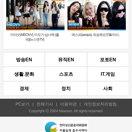
미야오(MEOVV), 미모가 넘사벽 (출
에스파(aespa), 죄송해요🥺🎤마이..
국)[뉴스엔TV]
방송EN
뮤직EN
포토EN
생활.문화
스포츠
IT.게임
경제
정치
사회
PC보기
|
전체기사
|
이용약관
|
개인정보처리방침
Copyright ⓒ 2004 Newsen. All rights reserved.