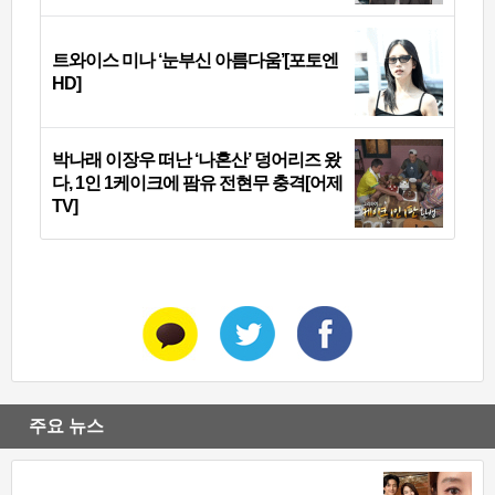
트와이스 미나 ‘눈부신 아름다움’[포토엔
HD]
박나래 이장우 떠난 ‘나혼산’ 덩어리즈 왔
다, 1인 1케이크에 팜유 전현무 충격[어제
TV]
주요 뉴스