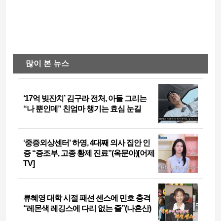
많이 본 뉴스
‘17억 빚잔치’ 김구라 전처, 아들 그리는
“나 뿐인데” 친엄마 챙기는 효심 눈길
‘중증외상센터’ 하영, 4대째 의사 집안 인
증 “증조부, 고종 황제 진료”(옥문아)[어제
TV]
류혜영 대학 시절 패션 센스에 민호 충격
“레몬색 레깅스에 다리 없는 줄”(나혼산)