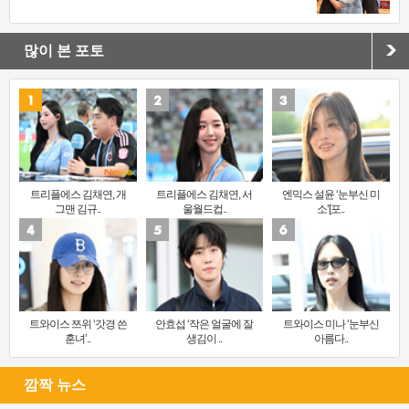
많이 본 포토
트리플에스 김채연, 개
트리플에스 김채연, 서
엔믹스 설윤 ‘눈부신 미
그맨 김규..
울월드컵..
소’[포..
트와이스 쯔위 ‘갓경 쓴
안효섭 ‘작은 얼굴에 잘
트와이스 미나 ‘눈부신
훈녀’..
생김이 ..
아름다..
깜짝 뉴스