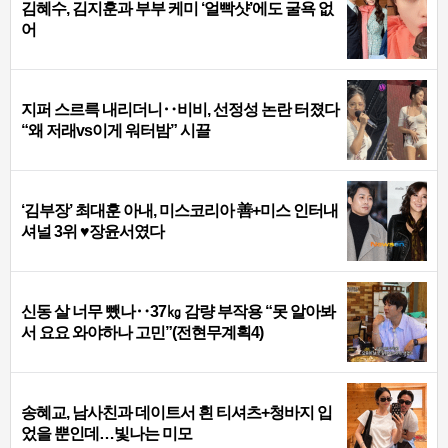
김혜수, 김지훈과 부부 케미 ‘얼빡샷’에도 굴욕 없
어
지퍼 스르륵 내리더니‥비비, 선정성 논란 터졌다
“왜 저래vs이게 워터밤” 시끌
‘김부장’ 최대훈 아내, 미스코리아 善+미스 인터내
셔널 3위 ♥장윤서였다
신동 살 너무 뺐나‥37㎏ 감량 부작용 “못 알아봐
서 요요 와야하나 고민”(전현무계획4)
송혜교, 남사친과 데이트서 흰 티셔츠+청바지 입
었을 뿐인데…빛나는 미모