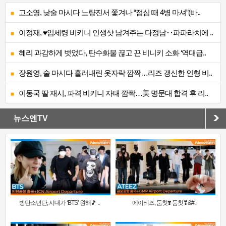
고소영, 낮술 마시다 노량진서 쫓겨나 “점심 때 4병 마셔”(바..
이정재, ♥임세령 비키니 인생샷 남겨주는 다정남‥파파라치에 ..
혜리 과감하게 벗었다, 탄수화물 끊고 끈 비니키 소화 ‘역대급..
장원영, 술 마시다 흘러내린 옷자락 깜짝…리즈 갱신한 인형 비..
이동국 딸 재시, 파격 비키니 자태 깜짝…美 명문대 합격 후 리..
뉴스엔TV
방탄소년단, 시대가 ‘BTS’ 원해🎵 ..
에이티즈, 둠칫❣️ 둠칫❣&#..