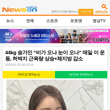
전체기사
|
많이본뉴스
|
사진구매
뉴스
연예
스포츠
포토엔
영상TV
44kg 송가인 “비가 오나 눈이 오나” 매일 이 운
동, 허벅지 근육량 상승+체지방 감소
2026-03-25 06:55:16
카카오 MY뉴스
네이버 연예뉴스