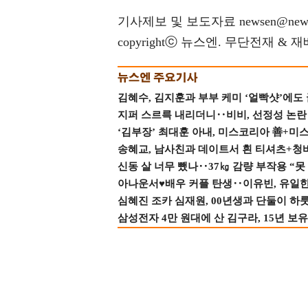
기사제보 및 보도자료 newsen@news
copyrightⓒ 뉴스엔. 무단전재 & 
김혜수, 김지훈과 부부 케미 ‘얼빡샷’에도
지퍼 스르륵 내리더니‥비비, 선정성 논란 터
‘김부장’ 최대훈 아내, 미스코리아 善+미
송혜교, 남사친과 데이트서 흰 티셔츠+청
신동 살 너무 뺐나‥37㎏ 감량 부작용 “못
아나운서♥배우 커플 탄생‥이유빈, 유일한 최
심혜진 조카 심재원, 00년생과 단둘이 하룻밤
삼성전자 4만 원대에 산 김구라, 15년 보유