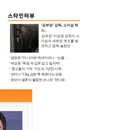
‘김부장’ 감독, 소지섭 캐
스..
'김부장' 이승영 감독이 소
지섭의 새로운 면모를 발
견하고 깜짝 놀랐던 ..
엄정화 “이 나이에 액션이라니‥눈물 ..
박성웅 “폭염 속 갑옷 입고 말 타며 ..
‘중소돌의 기적’ 키오프, 3년만 사옥..
강미나 “13kg 감량 후 예쁘다는 반응 ..
윤보미 결혼식 불참한 손나은 “판다로..