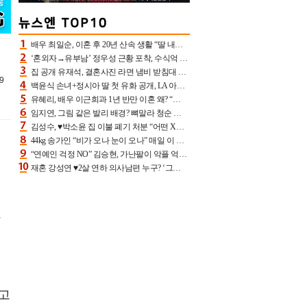
배우 최일순, 이혼 후 20년 산속 생활 “딸 내가 버렸다고 원망‥맘 아파”(특종)[어제TV]
‘혼외자→유부남’ 정우성 근황 포착, 수식억 해킹 피해 후배 만났다 “존경하는”
집 공개 유재석, 결혼사진 라면 냄비 받침대 되고 분노‥가족사진도 피해(놀뭐)[어제TV]
9
백윤식 손녀+정시아 딸 첫 유화 공개, LA 아트쇼→서울국제조각페스타 작가다운 수준급 실력
유혜리, 배우 이근희과 1년 반만 이혼 왜? “식칼 꽂고 의자 던져” 충격 폭로(특종)[어제TV]
임지연, 그림 같은 발리 배경? 뼈말라 청순 비키니 핏에 상대 안 되네
김성수, ♥박소윤 집 이불 폐기 처분 “어떤 X이랑 썼을지 몰라” 질투(신랑수업2)[어제TV]
44kg 송가인 “비가 오나 눈이 오나” 매일 이 운동, 허벅지 근육량 상승+체지방 감소
“연예인 걱정 NO” 김승현, 가난팔이 악플 억울할만‥아내+딸과 日 여행
재혼 강성연 ♥2살 연하 의사남편 누구? ‘그알’ 자문의에 훈남 비주얼 초엘리트 스펙 [종합]
됐
다고