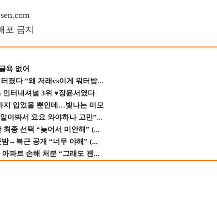
en.com
재배포 금지
 굴욕 없어
졌다 “왜 저래vs이게 워터밤...
스 인터내셔널 3위 ♥장윤서였다
바지 입었을 뿐인데…빛나는 미모
 알아봐서 요요 와야하나 고민”...
종 선택 “늦어서 미안해” (...
→복근 공개 “너무 야해” (...
 아파트 손해 처분 “그래도 괜...