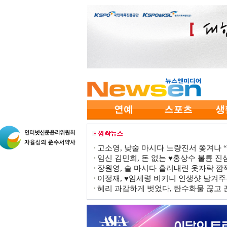
고소영, 낮술 마시다 노량진서 쫓겨나 “점
임신 김민희, 돈 없는 ♥홍상수 불륜 진심
장원영, 술 마시다 흘러내린 옷자락 
이정재, ♥임세령 비키니 인생샷 남겨주
혜리 과감하게 벗었다, 탄수화물 끊고 끈