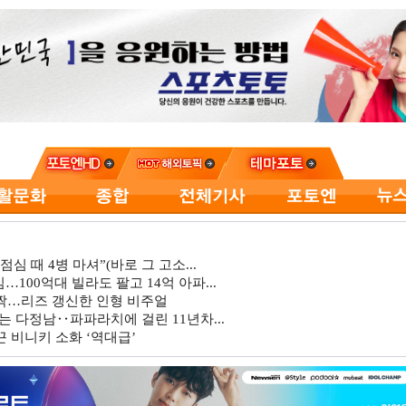
심 때 4병 마셔”(바로 그 고소...
…100억대 빌라도 팔고 14억 아파...
깜짝…리즈 갱신한 인형 비주얼
는 다정남‥파파라치에 걸린 11년차...
 비니키 소화 ‘역대급’