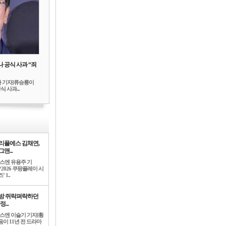
 공식 사과 “죄
하 기자]류승룡이
 사과...
리플에스 김채연,
맨...
뉴스엔 유용주 기
‘2026 쿠팡플레이 시
’ 1..
방 쥐락펴락하던
정...
뉴스엔 이슬기 기자]황
음이 11년 전 드라마