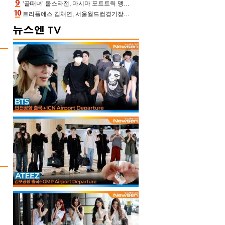
‘골때녀’ 올스타전, 마시마 포트트릭 맹추격전 5:4 골 잔치 ‘짜릿’ [어제TV]
트리플에스 김채연, 서울월드컵경기장에 뜬 맨시티 여신 [포토엔HD]