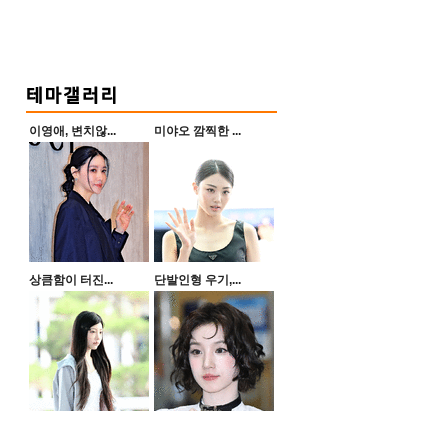
이영애, 변치않...
미야오 깜찍한 ...
상큼함이 터진...
단발인형 우기,...