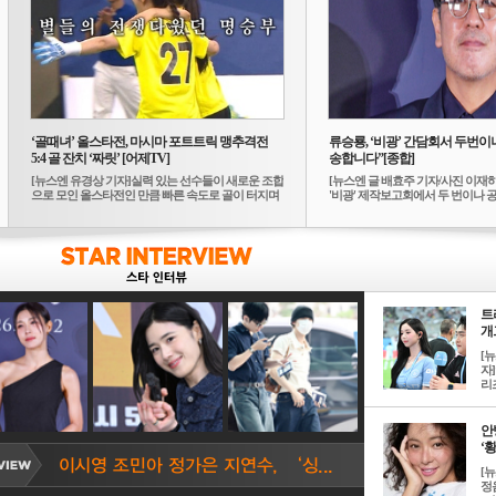
‘골때녀’ 올스타전, 마시마 포트트릭 맹추격전
류승룡, ‘비광’ 간담회서 두번이나
5:4 골 잔치 ‘짜릿’ [어제TV]
송합니다”[종합]
[뉴스엔 유경상 기자]실력 있는 선수들이 새로운 조합
[뉴스엔 글 배효주 기자/사진 이재
으로 모인 올스타전인 만큼 빠른 속도로 골이 터지며
'비광' 제작보고회에서 두 번이나 공식
...
트
개그
[
자]
리즈
안
‘황
[
정