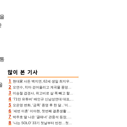
상을
만
 통
현대家 사돈 백지연, 62세 생일 최지우와 “올해도 함께” 이영애 신애라도 축하
을
오연수, 치마 걷어올리고 계곡물 풍덩‥무더위 잊은 제주 휴가
이승철 겹경사, 위고비로 살 쪽 빼고 할아버지 된다‥마음으로 낳은 딸 임신 자랑(유퀴즈)
‘71만 유튜버’ 배인규 신남성연대 대표, 오늘(5일) 숨진 채 발견…향년 36세
오은영 변화, ‘금쪽’ 종영 후 한 달...‘이것’ 끊고 살 뺀 모습 포착 “날씬하다!”
‘세번 이혼’ 이아현, 첫번째 결혼생활 떠올리며 눈물 “첫 남편에 미안해”(새롭게하소서)
박주호 딸 나은 ‘골때녀’ 관중석 등장, 김민재 복제인간 보고 혼란 [결정적장면]
‘나는 SOLO’ 33기 첫날부터 반전…첫인상 0표 영호, 호감남 급부상