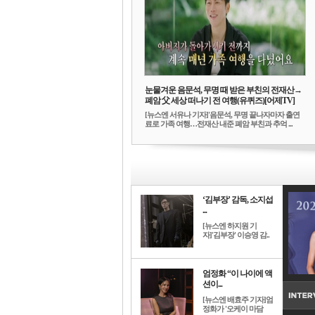
눈물겨운 음문석, 무명 때 받은 부친의 전재산→
폐암 父 세상 떠나기 전 여행(유퀴즈)[어제TV]
[뉴스엔 서유나 기자]'음문석, 무명 끝나자마자 출연
료로 가족 여행…전재산 내준 폐암 부친과 추억 ...
‘김부장’ 감독, 소지섭
...
[뉴스엔 하지원 기
자]'김부장' 이승영 감..
엄정화 “이 나이에 액
션이...
[뉴스엔 배효주 기자]엄
정화가 '오케이 마담