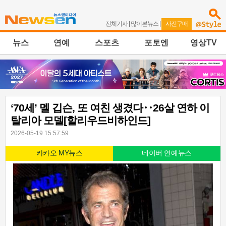
전체기사
|
많이본뉴스
|
사진구매
뉴스
연예
스포츠
포토엔
영상TV
‘70세’ 멜 깁슨, 또 여친 생겼다‥26살 연하 이
탈리아 모델[할리우드비하인드]
2026-05-19 15:57:59
카카오 MY뉴스
네이버 연예뉴스