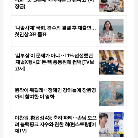
장금)
‘나솔사계’ 국화, 경수와 결별 후 재출연…
첫인상 3표 몰표
‘김부장’이 문제가 아냐‥11% 섭섭했던
‘재벌X형사2’ 돈·빽 총동원해 컴백 [TV보
고서]
원작이 뭐길래‥정해인 강하늘에 장원영
까지 참여한 이 영화
이찬원, 황윤성 4등 축하 파티‥손님 모으
려 블랙핑크 지수와 친한 척(편스토랑)[어
제TV]