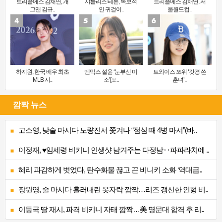
트리플에스 김채연, 개
샤를리즈 테론, 독보적
트리플에스 김채연, 서
그맨 김규..
인 귀걸이..
울월드컵..
하지원, 한국 배우 최초
엔믹스 설윤 ‘눈부신 미
트와이스 쯔위 ‘갓경 쓴
MLB 시..
소’[포..
훈녀’..
깜짝 뉴스
고소영, 낮술 마시다 노량진서 쫓겨나 “점심 때 4병 마셔”(바..
이정재, ♥임세령 비키니 인생샷 남겨주는 다정남‥파파라치에 ..
혜리 과감하게 벗었다, 탄수화물 끊고 끈 비니키 소화 ‘역대급..
장원영, 술 마시다 흘러내린 옷자락 깜짝…리즈 갱신한 인형 비..
이동국 딸 재시, 파격 비키니 자태 깜짝…美 명문대 합격 후 리..