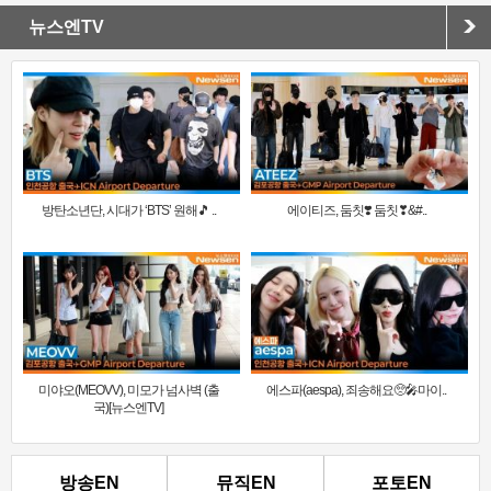
뉴스엔TV
방탄소년단, 시대가 ‘BTS’ 원해🎵 ..
에이티즈, 둠칫❣️ 둠칫❣&#..
미야오(MEOVV), 미모가 넘사벽 (출
에스파(aespa), 죄송해요🥺🎤마이..
국)[뉴스엔TV]
방송EN
뮤직EN
포토EN