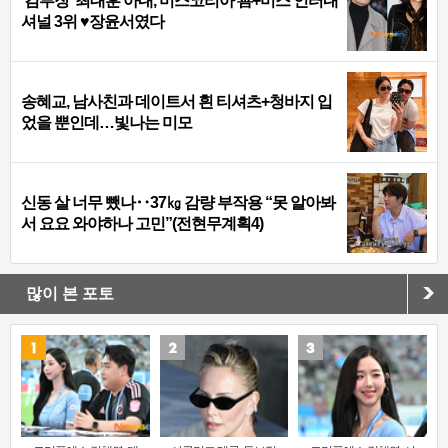
‘김부장’ 최대훈 아내, 미스코리아 善+미스 인터내
셔널 3위 ♥장윤서였다
송혜교, 남사친과 데이트서 흰 티셔츠+청바지 입
었을 뿐인데…빛나는 미모
신동 살 너무 뺐나‥37㎏ 감량 부작용 “못 알아봐
서 요요 와야하나 고민”(전현무계획4)
많이 본 포토