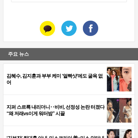
주요 뉴스
김혜수, 김지훈과 부부 케미 ‘얼빡샷’에도 굴욕 없
어
지퍼 스르륵 내리더니‥비비, 선정성 논란 터졌다
“왜 저래vs이게 워터밤” 시끌