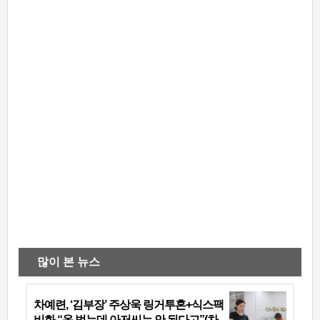
많이 본 뉴스
차예련, ‘김부장’ 주상욱 링거투혼+식스팩
비화 “옷 벗는데 아저씨는 안 된다고”(차