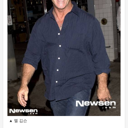
▲ 멜 깁슨