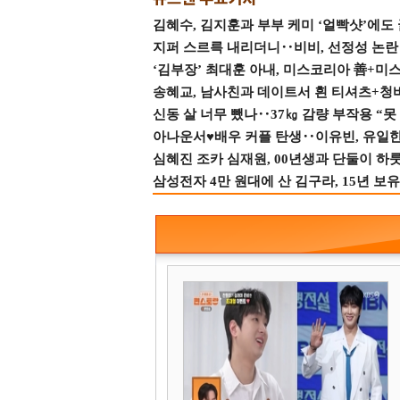
김혜수, 김지훈과 부부 케미 ‘얼빡샷’에도
지퍼 스르륵 내리더니‥비비, 선정성 논란 터
‘김부장’ 최대훈 아내, 미스코리아 善+미
송혜교, 남사친과 데이트서 흰 티셔츠+청
신동 살 너무 뺐나‥37㎏ 감량 부작용 “못
아나운서♥배우 커플 탄생‥이유빈, 유일한 최
심혜진 조카 심재원, 00년생과 단둘이 하룻밤
삼성전자 4만 원대에 산 김구라, 15년 보유