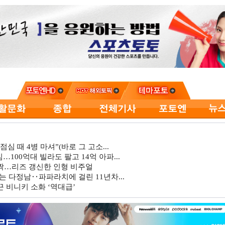
심 때 4병 마셔”(바로 그 고소...
…100억대 빌라도 팔고 14억 아파...
깜짝…리즈 갱신한 인형 비주얼
는 다정남‥파파라치에 걸린 11년차...
 비니키 소화 ‘역대급’