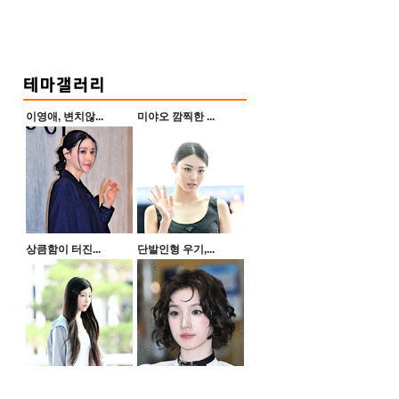
이영애, 변치않...
미야오 깜찍한 ...
상큼함이 터진...
단발인형 우기,...