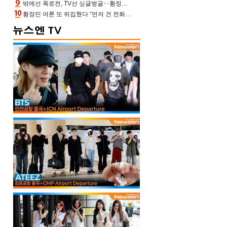
밖에선 폭로전, TV선 싱글벙글‥황정민 ‘틈만 나면’ 출연, 피로감은 시청자 몫
황정민 여론 또 뒤집혔다 “먼저 건 전화 62통, 그만 연락해” vs 女팬 “녹취 다 올려” 진흙탕 싸움