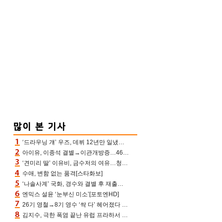
‘드라우닝 걔’ 우즈, 데뷔 12년만 일냈다…체조경기장 입성 확정
아이유, 이종석 결별→이관개방증…46장 꽉 채운 유애나 ♥ “열심히 사는 중”
‘견미리 딸’ 이유비, 금수저의 여유…청순 미모에 반전 슬림 라인
수애, 변함 없는 품격[스타화보]
‘나솔사계’ 국화, 경수와 결별 후 재출연…첫인상 3표 몰표
엔믹스 설윤 ‘눈부신 미소’[포토엔HD]
26기 영철→8기 영수 ‘싹 다’ 헤어졌다 ‘나솔사계’ 충격의 현커 0쌍 (촌장TV)
김지수, 극한 폭염 끝난 유럽 프라하서 쾌적한 여름나기 “선풍기만으로 지내”