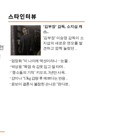
‘김부장’ 감독, 소지섭 캐
스..
'김부장' 이승영 감독이 소
지섭의 새로운 면모를 발
런
견하고 깜짝 놀랐던 ..
생
엄정화 “이 나이에 액션이라니‥눈물 ..
박성웅 “폭염 속 갑옷 입고 말 타며 ..
‘중소돌의 기적’ 키오프, 3년만 사옥..
강미나 “13kg 감량 후 예쁘다는 반응 ..
윤보미 결혼식 불참한 손나은 “판다로..