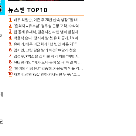
배우 최일순, 이혼 후 20년 산속 생활 “딸 내가 버렸다고 원망‥맘 아파”(특종)[어제TV]
‘혼외자→유부남’ 정우성 근황 포착, 수식억 해킹 피해 후배 만났다 “존경하는”
집 공개 유재석, 결혼사진 라면 냄비 받침대 되고 분노‥가족사진도 피해(놀뭐)[어제TV]
6
백윤식 손녀+정시아 딸 첫 유화 공개, LA 아트쇼→서울국제조각페스타 작가다운 수준급 실력
유혜리, 배우 이근희과 1년 반만 이혼 왜? “식칼 꽂고 의자 던져” 충격 폭로(특종)[어제TV]
임지연, 그림 같은 발리 배경? 뼈말라 청순 비키니 핏에 상대 안 되네
김성수, ♥박소윤 집 이불 폐기 처분 “어떤 X이랑 썼을지 몰라” 질투(신랑수업2)[어제TV]
44kg 송가인 “비가 오나 눈이 오나” 매일 이 운동, 허벅지 근육량 상승+체지방 감소
“연예인 걱정 NO” 김승현, 가난팔이 악플 억울할만‥아내+딸과 日 여행
재혼 강성연 ♥2살 연하 의사남편 누구? ‘그알’ 자문의에 훈남 비주얼 초엘리트 스펙 [종합]
게
모