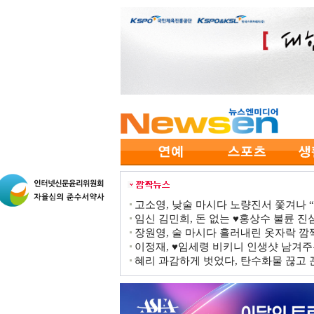
고소영, 낮술 마시다 노량진서 쫓겨나 “점
임신 김민희, 돈 없는 ♥홍상수 불륜 진심
장원영, 술 마시다 흘러내린 옷자락 
이정재, ♥임세령 비키니 인생샷 남겨주
혜리 과감하게 벗었다, 탄수화물 끊고 끈