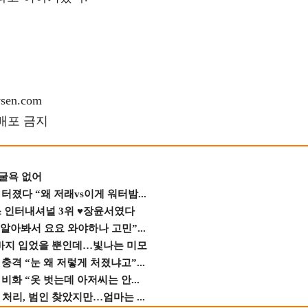
en.com
재배포 금지
 굴욕 없어
졌다 “왜 저래vs이게 워터밤...
스 인터내셔널 3위 ♥장윤서였다
 알아봐서 요요 와야하나 고민”...
바지 입었을 뿐인데…빛나는 미모
격 “눈 왜 저렇게 처졌냐고”...
비화 “옷 벗는데 아저씨는 안...
 처리, 범인 찾았지만…엄마는 ...