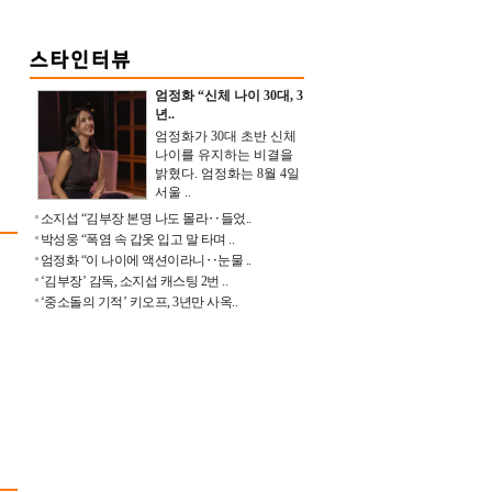
엄정화 “신체 나이 30대, 3
년..
엄정화가 30대 초반 신체
나이를 유지하는 비결을
밝혔다. 엄정화는 8월 4일
서울 ..
소지섭 “김부장 본명 나도 몰라‥들었..
박성웅 “폭염 속 갑옷 입고 말 타며 ..
엄정화 “이 나이에 액션이라니‥눈물 ..
‘김부장’ 감독, 소지섭 캐스팅 2번 ..
‘중소돌의 기적’ 키오프, 3년만 사옥..