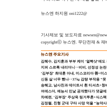
뉴스엔 하지원 oni1222@
기사제보 및 보도자료 newsen@news
copyrightⓒ 뉴스엔. 무단전재 & 
김혜수, 김지훈과 부부 케미 ‘얼빡샷’에도
지퍼 스르륵 내리더니‥비비, 선정성 논란 터
‘김부장’ 최대훈 아내, 미스코리아 善+미
신동 살 너무 뺐나‥37㎏ 감량 부작용 “못
송혜교, 남사친과 데이트서 흰 티셔츠+청
여에스더, 예능서 민낯 공개했다가 댓글에 충
차예련, ‘김부장’ 주상욱 링거투혼+식스팩 
김정렬, 친형 군대 구타 사망 억울 “농약사