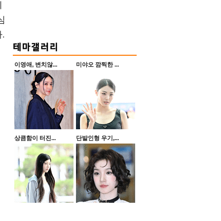
지
심
.
이영애, 변치않...
미야오 깜찍한 ...
상큼함이 터진...
단발인형 우기,...