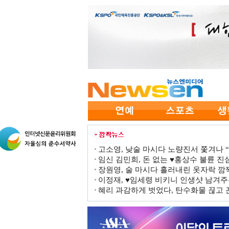
고소영, 낮술 마시다 노량진서 쫓겨나 “점
임신 김민희, 돈 없는 ♥홍상수 불륜 진심
장원영, 술 마시다 흘러내린 옷자락 
이정재, ♥임세령 비키니 인생샷 남겨주
혜리 과감하게 벗었다, 탄수화물 끊고 끈