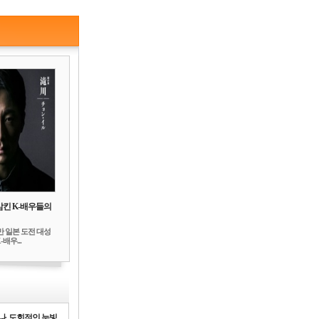
삼킨 K-배우들의
만 일본 도전 대성
배우...
나, 도회적인 눈빛