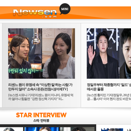
리센느 원이 유명세 속 “이상한 말 하는 사람 가
정일우부터 채종협까지 ‘일드’ 
만두지 않아” 소속사 든든(전참시)[어제TV]
매서운 돌풍
[뉴스엔 서유나 기자]'리센느 원이 미나미, 유명세 억
[뉴스엔 황지민 기자]정일우, 20년 
까 얼마나 힘들면 "강한 정신력 가지자"'리...
공…'횹사마' 이어 현지 판도 바꾼 K-
나