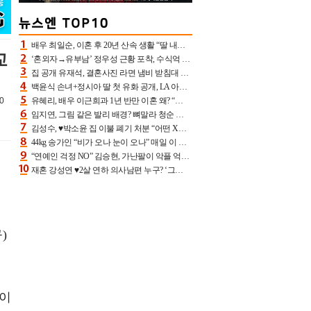
배우 최일순, 이혼 후 20년 산속 생활 “딸 내가 버렸다고 원망‥맘 아파”(특종)[어제TV]
교
‘혼외자→유부남’ 정우성 근황 포착, 수식억 해킹 피해 후배 만났다 “존경하는”
집 공개 유재석, 결혼사진 라면 냄비 받침대 되고 분노‥가족사진도 피해(놀뭐)[어제TV]
백윤식 손녀+정시아 딸 첫 유화 공개, LA 아트쇼→서울국제조각페스타 작가다운 수준급 실력
0
유혜리, 배우 이근희과 1년 반만 이혼 왜? “식칼 꽂고 의자 던져” 충격 폭로(특종)[어제TV]
임지연, 그림 같은 발리 배경? 뼈말라 청순 비키니 핏에 상대 안 되네
김성수, ♥박소윤 집 이불 폐기 처분 “어떤 X이랑 썼을지 몰라” 질투(신랑수업2)[어제TV]
44kg 송가인 “비가 오나 눈이 오나” 매일 이 운동, 허벅지 근육량 상승+체지방 감소
“연예인 걱정 NO” 김승현, 가난팔이 악플 억울할만‥아내+딸과 日 여행
재혼 강성연 ♥2살 연하 의사남편 누구? ‘그알’ 자문의에 훈남 비주얼 초엘리트 스펙 [종합]
)
력이