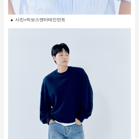
▲ 사진=빅보스엔터테인먼트