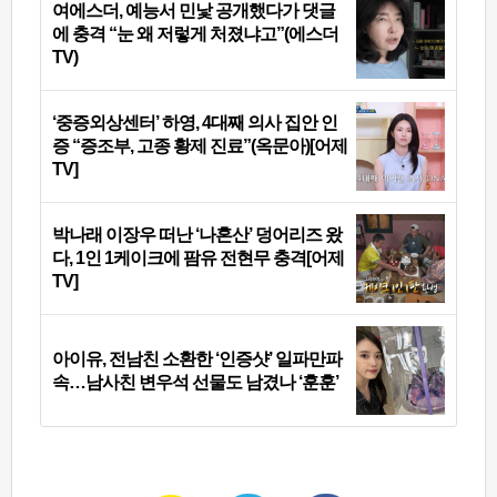
여에스더, 예능서 민낯 공개했다가 댓글
에 충격 “눈 왜 저렇게 처졌냐고”(에스더
TV)
‘중증외상센터’ 하영, 4대째 의사 집안 인
증 “증조부, 고종 황제 진료”(옥문아)[어제
TV]
박나래 이장우 떠난 ‘나혼산’ 덩어리즈 왔
다, 1인 1케이크에 팜유 전현무 충격[어제
TV]
아이유, 전남친 소환한 ‘인증샷’ 일파만파
속…남사친 변우석 선물도 남겼나 ‘훈훈’