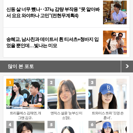
신동 살 너무 뺐나‥37㎏ 감량 부작용 “못 알아봐
서 요요 와야하나 고민”(전현무계획4)
송혜교, 남사친과 데이트서 흰 티셔츠+청바지 입
었을 뿐인데…빛나는 미모
많이 본 포토
트리플에스 김채연, 개
엔믹스 설윤 ‘눈부신 미
트와이스 쯔위 ‘갓경 쓴
그맨 김규..
소’[포..
훈녀’..