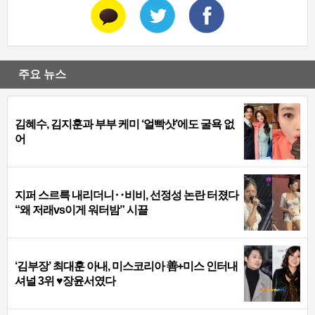
주요 뉴스
김혜수, 김지훈과 부부 케미 ‘얼빡샷’에도 굴욕 없
어
지퍼 스르륵 내리더니‥비비, 선정성 논란 터졌다
“왜 저래vs이게 워터밤” 시끌
‘김부장’ 최대훈 아내, 미스코리아 善+미스 인터내
셔널 3위 ♥장윤서였다