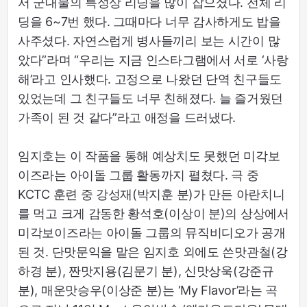
서 군대물의 특성상 리딩을 많이 잡으셨다. 전체 리
딩을 6~7번 했다. 그때마다 너무 감사하게도 밥을
사주셨다. 자연스럽게 병사들끼리 보는 시간이 많
았다”라며 “우리는 지금 인스타그램에서 서로 ‘사랑
해’라고 인사했다. 고정으로 나왔던 단역 친구들도
있었는데 그 친구들도 너무 친해졌다. 늘 즐거웠던
가족이 된 것 같다”라고 애정을 드러냈다.
임지호는 이 작품을 통해 예상치도 못했던 미각보
이즈라는 아이돌 그룹 활동까지 펼쳤다. 극 중
KCTC 훈련 중 강성재(박지훈 분)가 만든 아란치니
를 먹고 크게 감동한 황석호(이상이 분)의 상상에서
미각보이즈라는 아이돌 그룹의 뮤직비디오가 공개
된 것. 단맛문익을 맡은 임지호 외에도 쓴맛관철(강
하경 분), 짠맛지용(김문기 분), 신맛상욱(강준규
분), 매운맛승우(이상준 분)는 ‘My Flavor’라는 곡