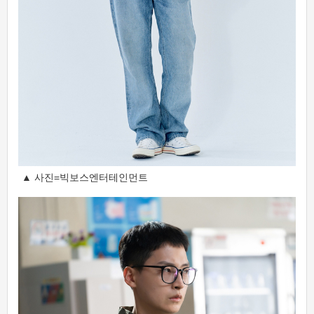
▲ 사진=빅보스엔터테인먼트