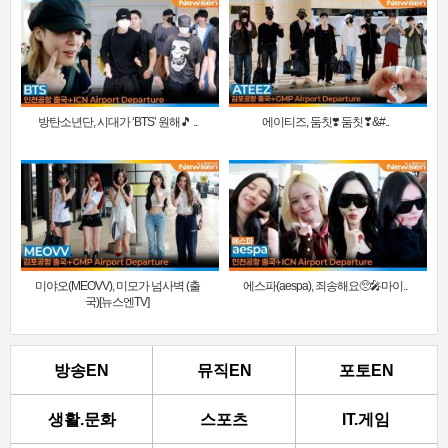
방탄소년단, 시대가 ‘BTS’ 원해🎵 ..
에이티즈, 둠칫❣️ 둠칫❣&#..
미야오(MEOVV), 미모가 넘사벽 (출
에스파(aespa), 죄송해요🥺🎤마이..
국)[뉴스엔TV]
방송EN
뮤직EN
포토EN
생활.문화
스포츠
IT.게임