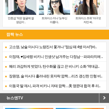
안효섭 ‘작은 얼굴에 잘
트와이스 미나 ‘눈부신
트와이스 쯔위 ‘야구모
생김이 ..
아름다..
자만 써..
깜짝 뉴스
고소영, 낮술 마시다 노량진서 쫓겨나 “점심 때 4병 마셔”(바..
이정재, ♥임세령 비키니 인생샷 남겨주는 다정남‥파파라치에 ..
혜리 과감하게 벗었다, 탄수화물 끊고 끈 비니키 소화 ‘역대급..
장원영, 술 마시다 흘러내린 옷자락 깜짝…리즈 갱신한 인형 비..
이동국 딸 재시, 파격 비키니 자태 깜짝…美 명문대 합격 후 리..
뉴스엔TV