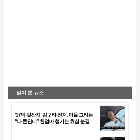
많이 본 뉴스
‘17억 빚잔치’ 김구라 전처, 아들 그리는
“나 뿐인데” 친엄마 챙기는 효심 눈길