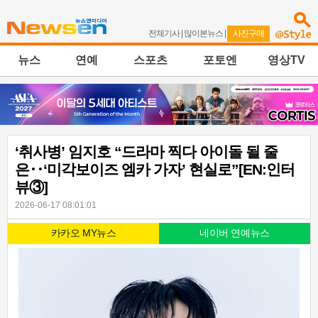
전체기사
|
많이본뉴스
|
사진구매
뉴스
연예
스포츠
포토엔
영상TV
‘취사병’ 임지호 “드라마 찍다 아이돌 될 줄
은‥‘미각보이즈 엠카 가자’ 현실로”[EN:인터
뷰③]
2026-06-17 08:01:01
카카오 MY뉴스
네이버 연예뉴스