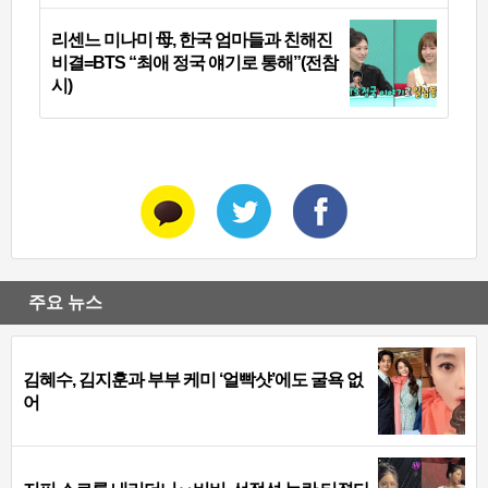
리센느 미나미 母, 한국 엄마들과 친해진
비결=BTS “최애 정국 얘기로 통해”(전참
시)
주요 뉴스
김혜수, 김지훈과 부부 케미 ‘얼빡샷’에도 굴욕 없
어