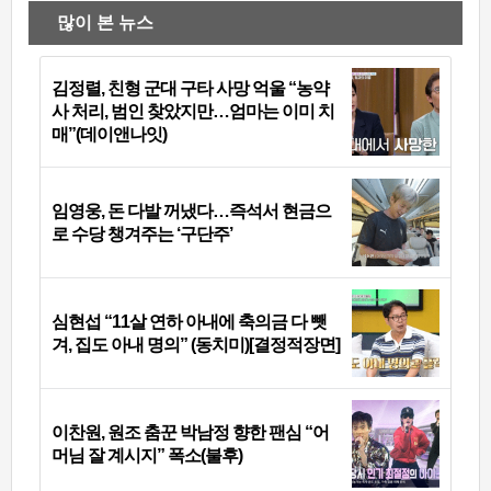
많이 본 뉴스
김정렬, 친형 군대 구타 사망 억울 “농약
사 처리, 범인 찾았지만…엄마는 이미 치
매”(데이앤나잇)
임영웅, 돈 다발 꺼냈다…즉석서 현금으
로 수당 챙겨주는 ‘구단주’
심현섭 “11살 연하 아내에 축의금 다 뺏
겨, 집도 아내 명의” (동치미)[결정적장면]
이찬원, 원조 춤꾼 박남정 향한 팬심 “어
머님 잘 계시지” 폭소(불후)