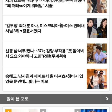
지퍼 스르륵 내리더니‥비비, 선정성 논란 터졌다
“왜 저래vs이게 워터밤” 시끌
‘김부장’ 최대훈 아내, 미스코리아 善+미스 인터내
셔널 3위 ♥장윤서였다
신동 살 너무 뺐나‥37㎏ 감량 부작용 “못 알아봐
서 요요 와야하나 고민”(전현무계획4)
송혜교, 남사친과 데이트서 흰 티셔츠+청바지 입
었을 뿐인데…빛나는 미모
많이 본 포토