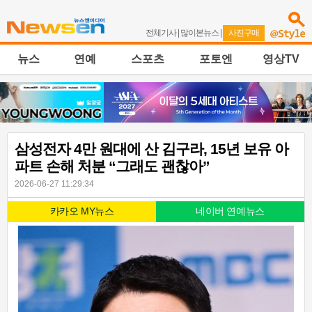
전체기사
|
많이본뉴스
|
사진구매
뉴스
연예
스포츠
포토엔
영상TV
삼성전자 4만 원대에 산 김구라, 15년 보유 아
파트 손해 처분 “그래도 괜찮아”
2026-06-27 11:29:34
카카오 MY뉴스
네이버 연예뉴스