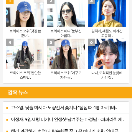
트와이스 쯔위 ‘갓경 쓴
트와이스 미나 ‘눈부신
김희애, 세월도 비켜간
훈녀’..
아름다..
고품격 ..
트와이스 쯔위 ‘편안한
트와이스 쯔위 ‘야구모
나나, 도회적인 눈빛에
스타일..
자만 써..
시선 집..
깜짝 뉴스
고소영, 낮술 마시다 노량진서 쫓겨나 “점심 때 4병 마셔”(바..
이정재, ♥임세령 비키니 인생샷 남겨주는 다정남‥파파라치에 ..
혜리 과감하게 벗었다, 탄수화물 끊고 끈 비니키 소화 ‘역대급..