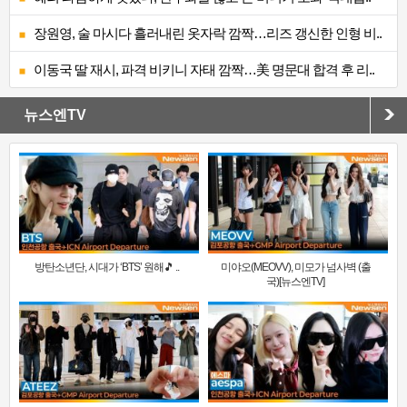
장원영, 술 마시다 흘러내린 옷자락 깜짝…리즈 갱신한 인형 비..
이동국 딸 재시, 파격 비키니 자태 깜짝…美 명문대 합격 후 리..
뉴스엔TV
방탄소년단, 시대가 ‘BTS’ 원해🎵 ..
미야오(MEOVV), 미모가 넘사벽 (출
국)[뉴스엔TV]