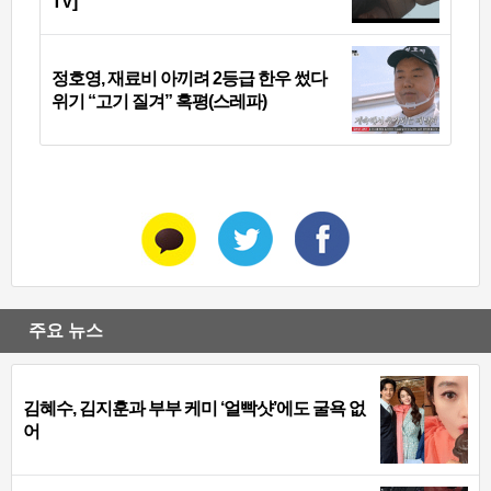
TV]
정호영, 재료비 아끼려 2등급 한우 썼다
위기 “고기 질겨” 혹평(스레파)
주요 뉴스
김혜수, 김지훈과 부부 케미 ‘얼빡샷’에도 굴욕 없
어