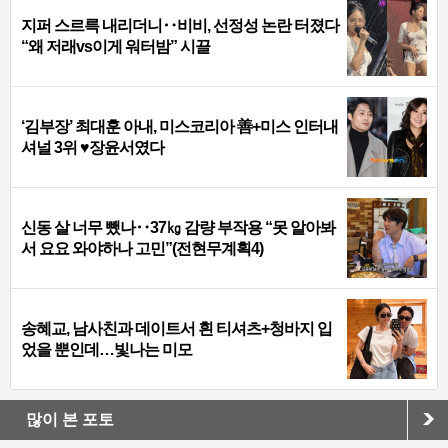
지퍼 스르륵 내리더니‥비비, 선정성 논란 터졌다
“왜 저래vs이게 워터밤” 시끌
‘김부장’ 최대훈 아내, 미스코리아 善+미스 인터내
셔널 3위 ♥장윤서였다
신동 살 너무 뺐나‥37㎏ 감량 부작용 “못 알아봐
서 요요 와야하나 고민”(전현무계획4)
송혜교, 남사친과 데이트서 흰 티셔츠+청바지 입
었을 뿐인데…빛나는 미모
많이 본 포토