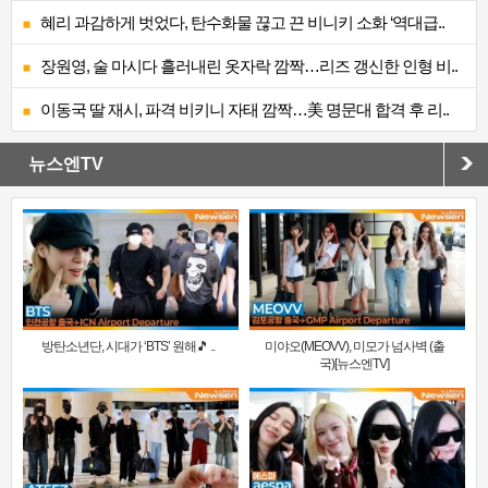
혜리 과감하게 벗었다, 탄수화물 끊고 끈 비니키 소화 ‘역대급..
장원영, 술 마시다 흘러내린 옷자락 깜짝…리즈 갱신한 인형 비..
이동국 딸 재시, 파격 비키니 자태 깜짝…美 명문대 합격 후 리..
뉴스엔TV
방탄소년단, 시대가 ‘BTS’ 원해🎵 ..
미야오(MEOVV), 미모가 넘사벽 (출
국)[뉴스엔TV]