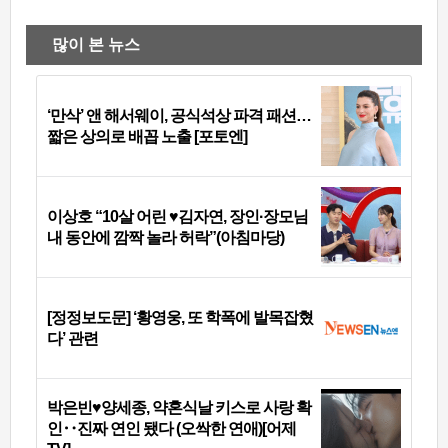
많이 본 뉴스
‘만삭’ 앤 해서웨이, 공식석상 파격 패션…
짧은 상의로 배꼽 노출 [포토엔]
이상호 “10살 어린 ♥김자연, 장인·장모님
내 동안에 깜짝 놀라 허락”(아침마당)
[정정보도문] ‘황영웅, 또 학폭에 발목잡혔
다’ 관련
박은빈♥양세종, 약혼식날 키스로 사랑 확
인‥진짜 연인 됐다 (오싹한 연애)[어제