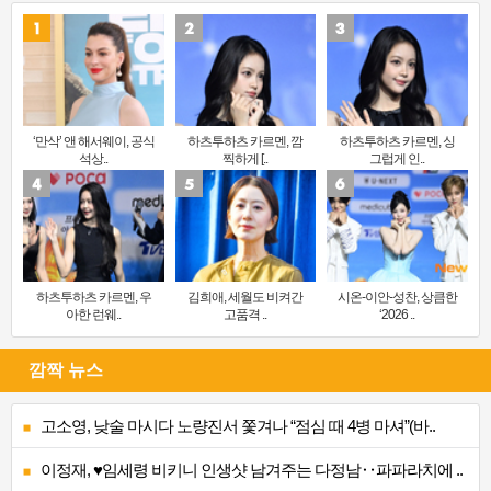
‘만삭’ 앤 해서웨이, 공식
하츠투하츠 카르멘, 깜
하츠투하츠 카르멘, 싱
석상..
찍하게 [..
그럽게 인..
하츠투하츠 카르멘, 우
김희애, 세월도 비켜간
시온-이안-성찬, 상큼한
아한 런웨..
고품격 ..
‘2026 ..
깜짝 뉴스
고소영, 낮술 마시다 노량진서 쫓겨나 “점심 때 4병 마셔”(바..
이정재, ♥임세령 비키니 인생샷 남겨주는 다정남‥파파라치에 ..