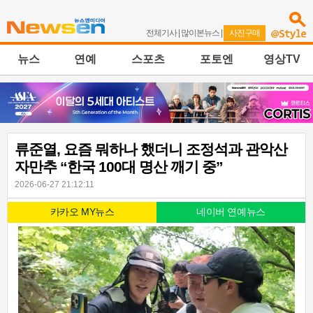
전체기사
|
많이본뉴스
|
사진구매
뉴스
연예
스포츠
포토엔
영상TV
류준열, 요즘 뭐하나 했더니 조정석과 관악산
자만추 “한국 100대 명산 깨기 중”
2026-06-27 21:12:11
카카오 MY뉴스
네이버 연예뉴스