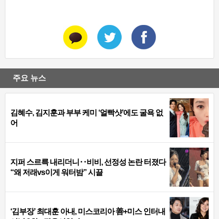
주요 뉴스
김혜수, 김지훈과 부부 케미 ‘얼빡샷’에도 굴욕 없
어
지퍼 스르륵 내리더니‥비비, 선정성 논란 터졌다
“왜 저래vs이게 워터밤” 시끌
‘김부장’ 최대훈 아내, 미스코리아 善+미스 인터내