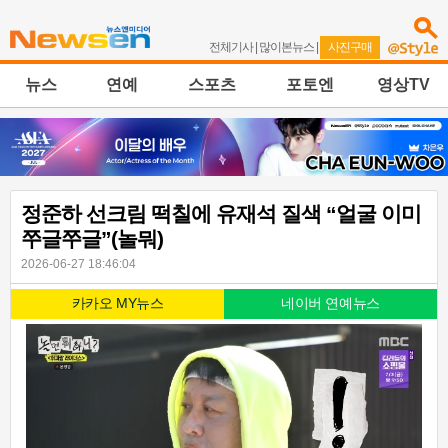
전체기사
|
많이본뉴스
|
사진구매
뉴스
연예
스포츠
포토엔
영상TV
정준하 선크림 떡칠에 유재석 질색 “얼굴 이미
쭈글쭈글”(놀뭐)
2026-06-27 18:46:04
카카오 MY뉴스
네이버 연예뉴스