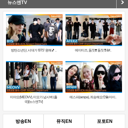
뉴스엔TV
방탄소년단, 시대가 ‘BTS’ 원해🎵 ..
에이티즈, 둠칫❣️ 둠칫❣&#..
미야오(MEOVV), 미모가 넘사벽 (출
에스파(aespa), 죄송해요🥺🎤마이..
국)[뉴스엔TV]
방송EN
뮤직EN
포토EN