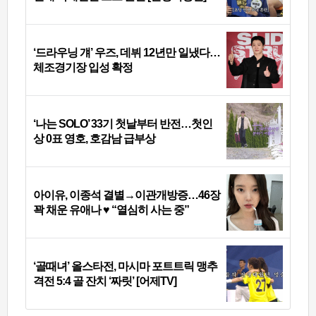
‘드라우닝 걔’ 우즈, 데뷔 12년만 일냈다…
체조경기장 입성 확정
‘나는 SOLO’ 33기 첫날부터 반전…첫인
상 0표 영호, 호감남 급부상
아이유, 이종석 결별→이관개방증…46장
꽉 채운 유애나 ♥ “열심히 사는 중”
‘골때녀’ 올스타전, 마시마 포트트릭 맹추
격전 5:4 골 잔치 ‘짜릿’ [어제TV]