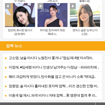
인 귀걸이..
그맨 김규..
울월드컵..
정은채, 화사한 명사수
하지원, 한국 배우 최초
엔믹스 설윤 ‘눈부신 미
[포토엔H..
MLB 시..
소’[포..
깜짝 뉴스
고소영, 낮술 마시다 노량진서 쫓겨나 “점심 때 4병 마셔”(바..
이정재, ♥임세령 비키니 인생샷 남겨주는 다정남‥파파라치에 ..
혜리 과감하게 벗었다, 탄수화물 끊고 끈 비니키 소화 ‘역대급..
장원영, 술 마시다 흘러내린 옷자락 깜짝…리즈 갱신한 인형 비..
이동국 딸 재시, 파격 비키니 자태 깜짝…美 명문대 합격 후 리..