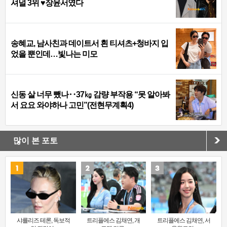
셔널 3위 ♥장윤서였다
송혜교, 남사친과 데이트서 흰 티셔츠+청바지 입
었을 뿐인데…빛나는 미모
신동 살 너무 뺐나‥37㎏ 감량 부작용 “못 알아봐
서 요요 와야하나 고민”(전현무계획4)
많이 본 포토
샤를리즈 테론, 독보적
트리플에스 김채연, 개
트리플에스 김채연, 서