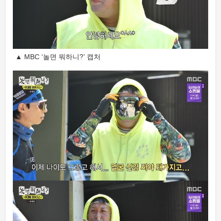
▲ MBC ‘놀면 뭐하니?’ 캡처