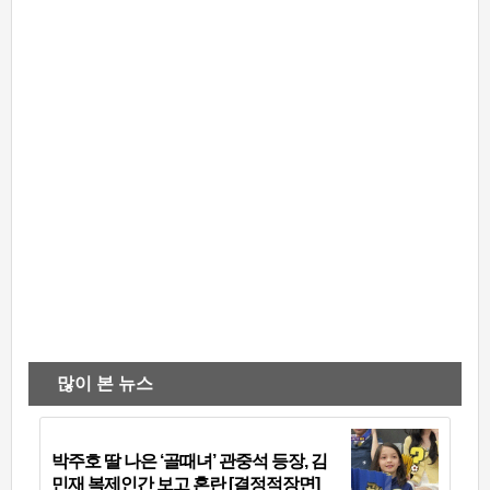
많이 본 뉴스
박주호 딸 나은 ‘골때녀’ 관중석 등장, 김
민재 복제인간 보고 혼란 [결정적장면]