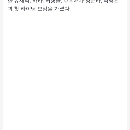
한 유재석, 하하, 허경환, 주우재가 정준하, 박영진
과 첫 라이딩 모임을 가졌다.