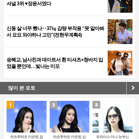
셔널 3위 ♥장윤서였다
신동 살 너무 뺐나‥37㎏ 감량 부작용 “못 알아봐
서 요요 와야하나 고민”(전현무계획4)
송혜교, 남사친과 데이트서 흰 티셔츠+청바지 입
었을 뿐인데…빛나는 미모
많이 본 포토
하츠투하츠 카르멘, 깜
하츠투하츠 카르멘, 싱
트와이스 미나 ‘눈부신