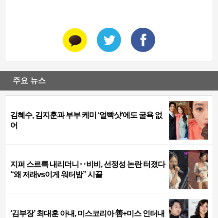
주요 뉴스
김혜수, 김지훈과 부부 케미 ‘얼빡샷’에도 굴욕 없
어
지퍼 스르륵 내리더니‥비비, 선정성 논란 터졌다
“왜 저래vs이게 워터밤” 시끌
‘김부장’ 최대훈 아내, 미스코리아 善+미스 인터내