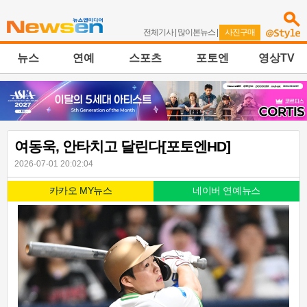
전체기사
|
많이본뉴스
|
사진구매
뉴스
연예
스포츠
포토엔
영상TV
여동욱, 안타치고 달린다[포토엔HD]
2026-07-01 20:02:04
카카오 MY뉴스
네이버 연예뉴스