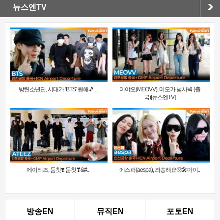
뉴스엔TV
방탄소년단, 시대가 ‘BTS’ 원해🎵 ..
미야오(MEOVV), 미모가 넘사벽 (출
국)[뉴스엔TV]
에이티즈, 둠칫❣️ 둠칫❣&#..
에스파(aespa), 죄송해요🥺🎤마이..
방송EN
뮤직EN
포토EN