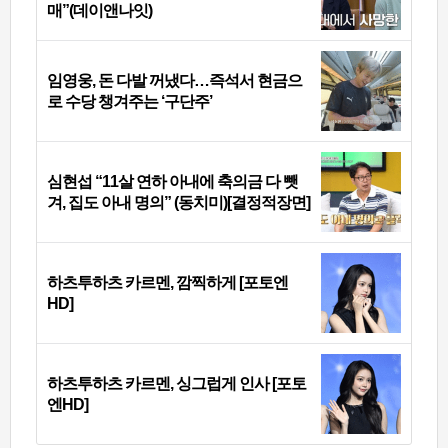
매”(데이앤나잇)
임영웅, 돈 다발 꺼냈다…즉석서 현금으
로 수당 챙겨주는 ‘구단주’
심현섭 “11살 연하 아내에 축의금 다 뺏
겨, 집도 아내 명의” (동치미)[결정적장면]
하츠투하츠 카르멘, 깜찍하게 [포토엔
HD]
하츠투하츠 카르멘, 싱그럽게 인사 [포토
엔HD]