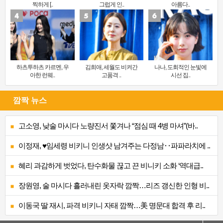
찍하게 [..
그럽게 인..
아름다..
하츠투하츠 카르멘, 우
김희애, 세월도 비켜간
나나, 도회적인 눈빛에
아한 런웨..
고품격 ..
시선 집..
깜짝 뉴스
고소영, 낮술 마시다 노량진서 쫓겨나 “점심 때 4병 마셔”(바..
이정재, ♥임세령 비키니 인생샷 남겨주는 다정남‥파파라치에 ..
혜리 과감하게 벗었다, 탄수화물 끊고 끈 비니키 소화 ‘역대급..
장원영, 술 마시다 흘러내린 옷자락 깜짝…리즈 갱신한 인형 비..
이동국 딸 재시, 파격 비키니 자태 깜짝…美 명문대 합격 후 리..