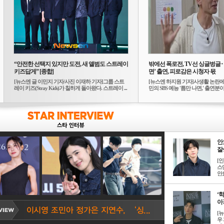
“안전한 선택지 있지만 도전, 새 앨범도 스트레이
밖에선 폭로전, TV선 싱글벙글
키즈답게” [종합]
면’ 출연, 피로감은 시청자 몫
[뉴스엔 글 이민지 기자/사진 이재하 기자]그룹 스트
[뉴스엔 하지원 기자]사생활 논란에
레이 키즈(Stray Kids)가 칠하게 돌아왔다. 스트레이 ...
민의 SBS 예능 '틈만 나면,' 출연분이 
안
잘생
[
스
안효
‘
아? 
[
우