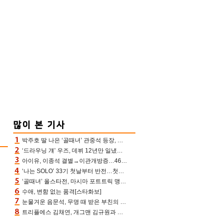
박주호 딸 나은 ‘골때녀’ 관중석 등장, 김민재 복제인간 보고 혼란 [결정적장면]
‘드라우닝 걔’ 우즈, 데뷔 12년만 일냈다…체조경기장 입성 확정
아이유, 이종석 결별→이관개방증…46장 꽉 채운 유애나 ♥ “열심히 사는 중”
‘나는 SOLO’ 33기 첫날부터 반전…첫인상 0표 영호, 호감남 급부상
‘골때녀’ 올스타전, 마시마 포트트릭 맹추격전 5:4 골 잔치 ‘짜릿’ [어제TV]
수애, 변함 없는 품격[스타화보]
눈물겨운 음문석, 무명 때 받은 부친의 전재산→폐암 父 세상 떠나기 전 여행(유퀴즈)[어제TV]
트리플에스 김채연, 개그맨 김규원과 함께 프리뷰쇼 진행 [포토엔HD]