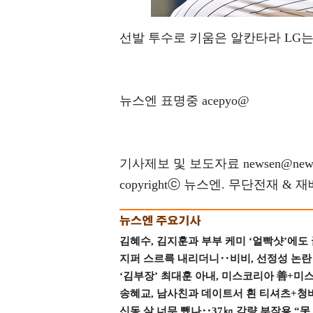
선발 투수로 키움은 알칸타라 LG는
뉴스엔 표명중 acepyo@
기사제보 및 보도자료 newsen@news
copyrightⓒ 뉴스엔. 무단전재 & 
김혜수, 김지훈과 부부 케미 ‘얼빡샷’에도
지퍼 스르륵 내리더니‥비비, 선정성 논란 터
‘김부장’ 최대훈 아내, 미스코리아 善+미
송혜교, 남사친과 데이트서 흰 티셔츠+청
신동 살 너무 뺐나‥37㎏ 감량 부작용 “못