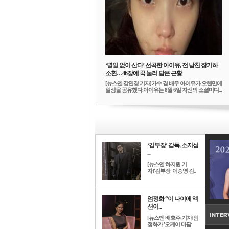
‘별일 없이 산다’ 선곡한 아이유, 전 남친 장기하
소환…46장에 꾹 눌러 담은 근황
[뉴스엔 강민경 기자]가수 겸 배우 아이유가 오랜만에
일상을 공유했다.아이유는 8월 6일 자신의 소셜미디...
‘김부장’ 감독, 소지섭
...
[뉴스엔 하지원 기
자]'김부장' 이승영 감..
엄정화 “이 나이에 액
션이...
[뉴스엔 배효주 기자]엄
정화가 '오케이 마담