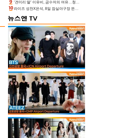
‘견미리 딸’ 이유비, 금수저의 여유…청순 미모에 반전 슬림 라인
라이즈 성찬X은석, 8일 잠실야구장 뜬다…시구 시타+특별공연까지