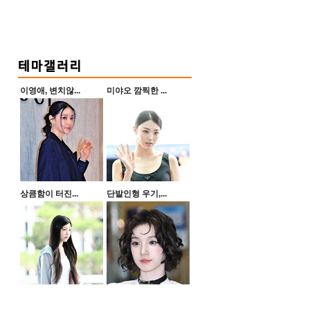
이영애, 변치않...
미야오 깜찍한 ...
상큼함이 터진...
단발인형 우기,...