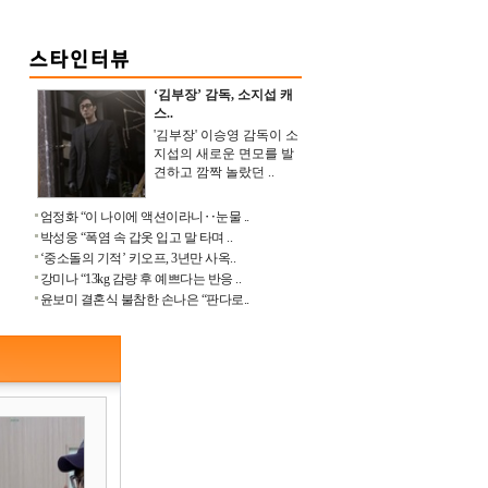
‘김부장’ 감독, 소지섭 캐
스..
'김부장' 이승영 감독이 소
지섭의 새로운 면모를 발
견하고 깜짝 놀랐던 ..
엄정화 “이 나이에 액션이라니‥눈물 ..
박성웅 “폭염 속 갑옷 입고 말 타며 ..
‘중소돌의 기적’ 키오프, 3년만 사옥..
강미나 “13kg 감량 후 예쁘다는 반응 ..
윤보미 결혼식 불참한 손나은 “판다로..