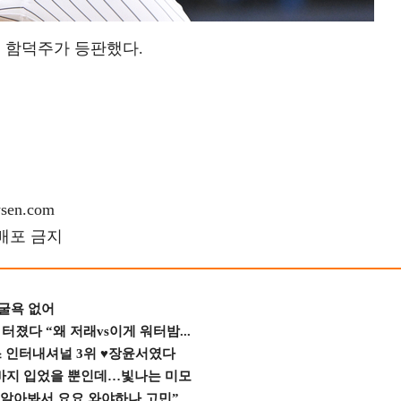
 함덕주가 등판했다.
en.com
재배포 금지
 굴욕 없어
졌다 “왜 저래vs이게 워터밤...
스 인터내셔널 3위 ♥장윤서였다
바지 입었을 뿐인데…빛나는 미모
 알아봐서 요요 와야하나 고민”...