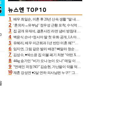
배우 최일순, 이혼 후 20년 산속 생활 “딸 내가 버렸다고 원망‥맘 아파”(특종)[어제TV]
‘혼외자→유부남’ 정우성 근황 포착, 수식억 해킹 피해 후배 만났다 “존경하는”
집 공개 유재석, 결혼사진 라면 냄비 받침대 되고 분노‥가족사진도 피해(놀뭐)[어제TV]
0
백윤식 손녀+정시아 딸 첫 유화 공개, LA 아트쇼→서울국제조각페스타 작가다운 수준급 실력
유혜리, 배우 이근희과 1년 반만 이혼 왜? “식칼 꽂고 의자 던져” 충격 폭로(특종)[어제TV]
임지연, 그림 같은 발리 배경? 뼈말라 청순 비키니 핏에 상대 안 되네
김성수, ♥박소윤 집 이불 폐기 처분 “어떤 X이랑 썼을지 몰라” 질투(신랑수업2)[어제TV]
44kg 송가인 “비가 오나 눈이 오나” 매일 이 운동, 허벅지 근육량 상승+체지방 감소
“연예인 걱정 NO” 김승현, 가난팔이 악플 억울할만‥아내+딸과 日 여행
재혼 강성연 ♥2살 연하 의사남편 누구? ‘그알’ 자문의에 훈남 비주얼 초엘리트 스펙 [종합]
울