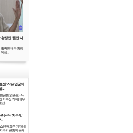
‥황정민 ‘틈만 나
 휩싸인 배우 황정
예정...
효섭 ‘작은 얼굴에
...
인천공항(영종도)=뉴
엔 지수진 기자]배우
섭..
학폭 논란’ 지수 맞
...
뉴스엔 배효주 기자]배
 지수의 근황이 공개