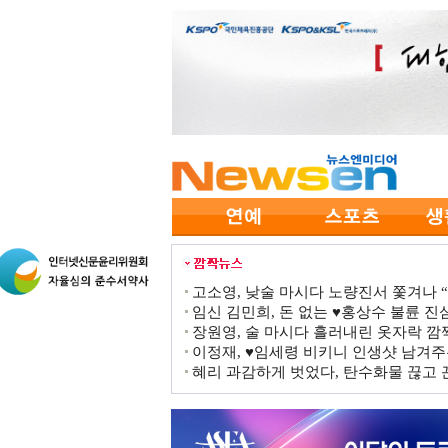
고소영, 낮술 마시다 노량진서 쫓겨나 “점
임신 김민희, 돈 없는 ♥홍상수 불륜 진심
장원영, 술 마시다 흘러내린 옷자락 
이정재, ♥임세령 비키니 인생샷 남겨주
혜리 과감하게 벗었다, 탄수화물 끊고 끈