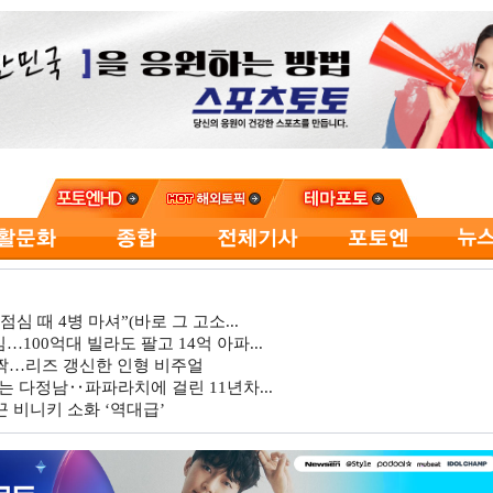
심 때 4병 마셔”(바로 그 고소...
…100억대 빌라도 팔고 14억 아파...
깜짝…리즈 갱신한 인형 비주얼
는 다정남‥파파라치에 걸린 11년차...
 비니키 소화 ‘역대급’