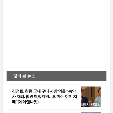
많이 본 뉴스
김정렬, 친형 군대 구타 사망 억울 “농약
사 처리, 범인 찾았지만…엄마는 이미 치
매”(데이앤나잇)