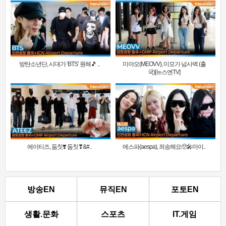
방탄소년단, 시대가 ‘BTS’ 원해🎵 ..
미야오(MEOVV), 미모가 넘사벽 (출
국)[뉴스엔TV]
에이티즈, 둠칫❣️ 둠칫❣&#..
에스파(aespa), 죄송해요🥺🎤마이..
방송EN
뮤직EN
포토EN
생활.문화
스포츠
IT.게임