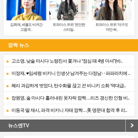
김희애, 세월도 비켜간
트와이스 쯔위 ‘편안한
트와이스 쯔위 ‘야구모
고품격 ..
스타일..
자만 써..
깜짝 뉴스
고소영, 낮술 마시다 노량진서 쫓겨나 “점심 때 4병 마셔”(바..
이정재, ♥임세령 비키니 인생샷 남겨주는 다정남‥파파라치에 ..
혜리 과감하게 벗었다, 탄수화물 끊고 끈 비니키 소화 ‘역대급..
장원영, 술 마시다 흘러내린 옷자락 깜짝…리즈 갱신한 인형 비..
이동국 딸 재시, 파격 비키니 자태 깜짝…美 명문대 합격 후 리..
뉴스엔TV