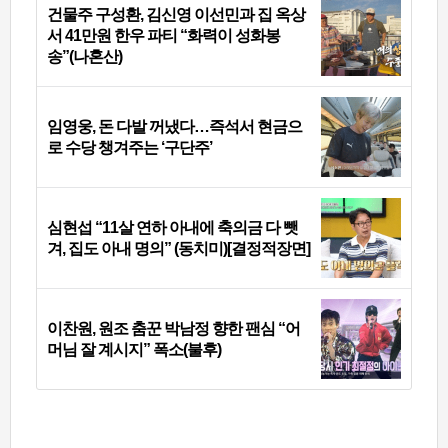
건물주 구성환, 김신영 이선민과 집 옥상
서 41만원 한우 파티 “화력이 성화봉
송”(나혼산)
임영웅, 돈 다발 꺼냈다…즉석서 현금으
로 수당 챙겨주는 ‘구단주’
심현섭 “11살 연하 아내에 축의금 다 뺏
겨, 집도 아내 명의” (동치미)[결정적장면]
이찬원, 원조 춤꾼 박남정 향한 팬심 “어
머님 잘 계시지” 폭소(불후)