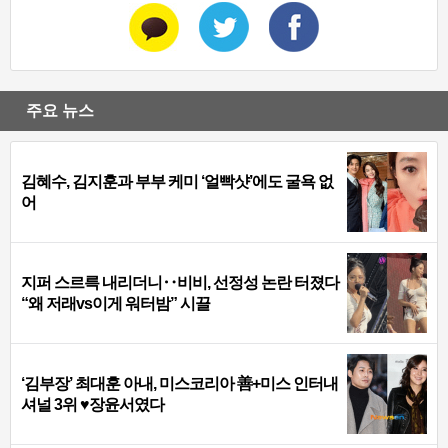
주요 뉴스
김혜수, 김지훈과 부부 케미 ‘얼빡샷’에도 굴욕 없
어
지퍼 스르륵 내리더니‥비비, 선정성 논란 터졌다
“왜 저래vs이게 워터밤” 시끌
‘김부장’ 최대훈 아내, 미스코리아 善+미스 인터내
셔널 3위 ♥장윤서였다