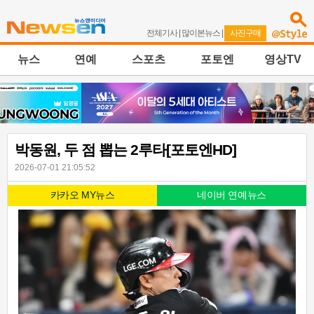
전체기사
|
많이본뉴스
|
사진구매
뉴스
연예
스포츠
포토엔
영상TV
박동원, 두 점 뽑는 2루타[포토엔HD]
2026-07-01 21:05:52
카카오 MY뉴스
네이버 연예뉴스