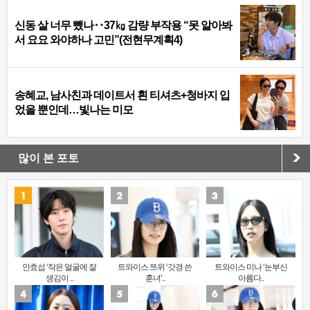
신동 살 너무 뺐나‥37㎏ 감량 부작용 “못 알아봐
서 요요 와야하나 고민”(전현무계획4)
송혜교, 남사친과 데이트서 흰 티셔츠+청바지 입
었을 뿐인데…빛나는 미모
많이 본 포토
안효섭 ‘작은 얼굴에 잘
트와이스 쯔위 ‘갓경 쓴
트와이스 미나 ‘눈부신
생김이 ..
훈녀’..
아름다..