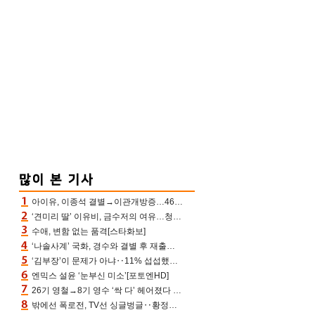
아이유, 이종석 결별→이관개방증…46장 꽉 채운 유애나 ♥ “열심히 사는 중”
‘견미리 딸’ 이유비, 금수저의 여유…청순 미모에 반전 슬림 라인
수애, 변함 없는 품격[스타화보]
‘나솔사계’ 국화, 경수와 결별 후 재출연…첫인상 3표 몰표
‘김부장’이 문제가 아냐‥11% 섭섭했던 ‘재벌X형사2’ 돈·빽 총동원해 컴백 [TV보고서]
엔믹스 설윤 ‘눈부신 미소’[포토엔HD]
26기 영철→8기 영수 ‘싹 다’ 헤어졌다 ‘나솔사계’ 충격의 현커 0쌍 (촌장TV)
밖에선 폭로전, TV선 싱글벙글‥황정민 ‘틈만 나면’ 출연, 피로감은 시청자 몫