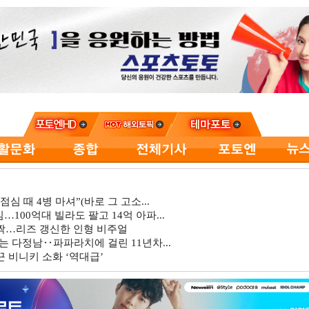
심 때 4병 마셔”(바로 그 고소...
…100억대 빌라도 팔고 14억 아파...
깜짝…리즈 갱신한 인형 비주얼
는 다정남‥파파라치에 걸린 11년차...
 비니키 소화 ‘역대급’