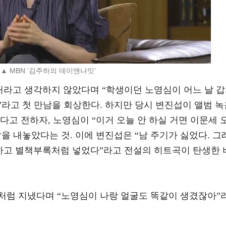
▲ MBN ‘김주하의 데이앤나잇’
거라고 생각하지 않았다며 “학생이던 노영심이 어느 날 
라고 첫 만남을 회상한다. 하지만 당시 변진섭이 앨범 녹
다고 전하자, 노영심이 “이거 오늘 안 하실 거면 이문세 
을 내놓았다는 것. 이에 변진섭은 “남 주기가 싫었다. 그
음하고 별책부록처럼 넣었다”라고 전설의 히트곡이 탄생한 
처럼 지냈다며 “노영심이 나랑 얼굴도 똑같이 생겼잖아”