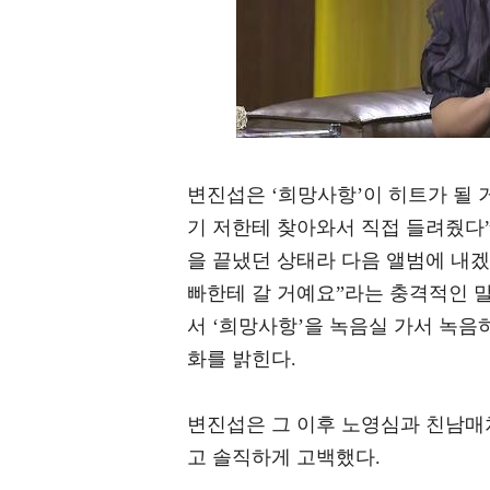
변진섭은 ‘희망사항’이 히트가 될 
기 저한테 찾아와서 직접 들려줬다”
을 끝냈던 상태라 다음 앨범에 내겠
빠한테 갈 거예요”라는 충격적인 말
서 ‘희망사항’을 녹음실 가서 녹
화를 밝힌다.
변진섭은 그 이후 노영심과 친남매
고 솔직하게 고백했다.