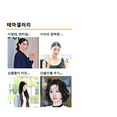
이영애, 변치않...
미야오 깜찍한 ...
상큼함이 터진...
단발인형 우기,...