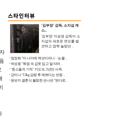
‘김부장’ 감독, 소지섭 캐
스..
'김부장' 이승영 감독이 소
지섭의 새로운 면모를 발
견하고 깜짝 놀랐던 ..
갑자
엄정화 “이 나이에 액션이라니‥눈물 ..
음
박성웅 “폭염 속 갑옷 입고 말 타며 ..
오
‘중소돌의 기적’ 키오프, 3년만 사옥..
강미나 “13kg 감량 후 예쁘다는 반응 ..
래
윤보미 결혼식 불참한 손나은 “판다로..
비
라