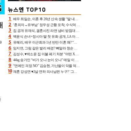
배우 최일순, 이혼 후 20년 산속 생활 “딸 내가 버렸다고 원망‥맘 아파”(특종)[어제TV]
대
‘혼외자→유부남’ 정우성 근황 포착, 수식억 해킹 피해 후배 만났다 “존경하는”
집 공개 유재석, 결혼사진 라면 냄비 받침대 되고 분노‥가족사진도 피해(놀뭐)[어제TV]
백윤식 손녀+정시아 딸 첫 유화 공개, LA 아트쇼→서울국제조각페스타 작가다운 수준급 실력
9
유혜리, 배우 이근희과 1년 반만 이혼 왜? “식칼 꽂고 의자 던져” 충격 폭로(특종)[어제TV]
임지연, 그림 같은 발리 배경? 뼈말라 청순 비키니 핏에 상대 안 되네
김성수, ♥박소윤 집 이불 폐기 처분 “어떤 X이랑 썼을지 몰라” 질투(신랑수업2)[어제TV]
44kg 송가인 “비가 오나 눈이 오나” 매일 이 운동, 허벅지 근육량 상승+체지방 감소
“연예인 걱정 NO” 김승현, 가난팔이 악플 억울할만‥아내+딸과 日 여행
재혼 강성연 ♥2살 연하 의사남편 누구? ‘그알’ 자문의에 훈남 비주얼 초엘리트 스펙 [종합]
돌