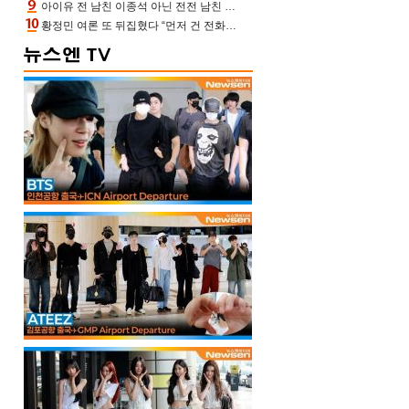
아이유 전 남친 이종석 아닌 전전 남친 장기하 소환 ‘별일 없이 산다’ 선곡…46장에 꾹 눌러 담은 근황
황정민 여론 또 뒤집혔다 “먼저 건 전화 62통, 그만 연락해” vs 女팬 “녹취 다 올려” 진흙탕 싸움