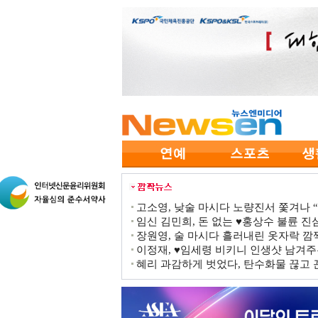
고소영, 낮술 마시다 노량진서 쫓겨나 “점
임신 김민희, 돈 없는 ♥홍상수 불륜 진심
장원영, 술 마시다 흘러내린 옷자락 
이정재, ♥임세령 비키니 인생샷 남겨주
혜리 과감하게 벗었다, 탄수화물 끊고 끈