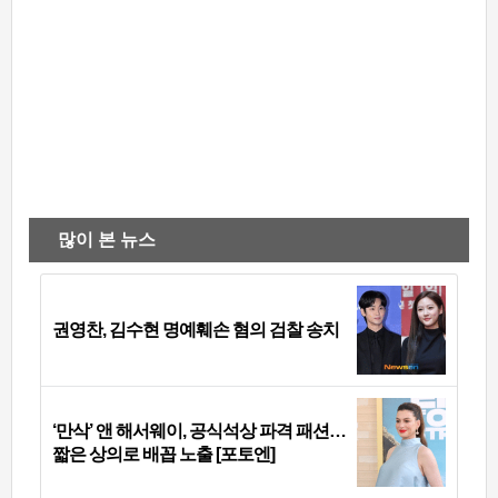
많이 본 뉴스
권영찬, 김수현 명예훼손 혐의 검찰 송치
‘만삭’ 앤 해서웨이, 공식석상 파격 패션…
짧은 상의로 배꼽 노출 [포토엔]