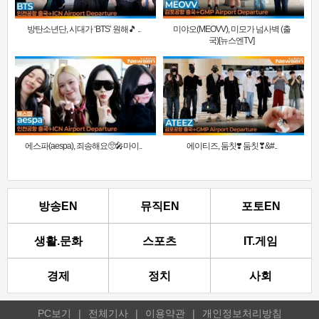
방탄소년단, 시대가 ‘BTS’ 원해🎵 ..
미야오(MEOVV), 미모가 넘사벽 (출
국)[뉴스엔TV]
에스파(aespa), 죄송해요🥺🎤마이..
에이티즈, 둠칫❣️ 둠칫❣&#..
방송EN
뮤직EN
포토EN
생활.문화
스포츠
IT.게임
경제
정치
사회
PC보기
|
전체기사
|
이용약관
|
개인정보처리방침