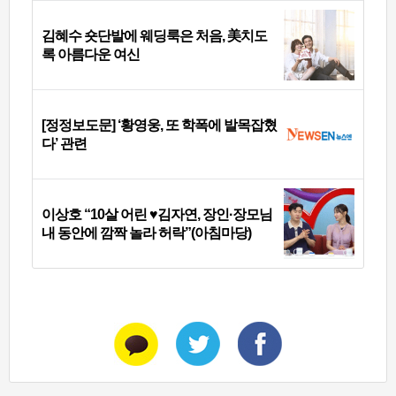
김혜수 숏단발에 웨딩룩은 처음, 美치도
록 아름다운 여신
[정정보도문] ‘황영웅, 또 학폭에 발목잡혔
다’ 관련
이상호 “10살 어린 ♥김자연, 장인·장모님
내 동안에 깜짝 놀라 허락”(아침마당)