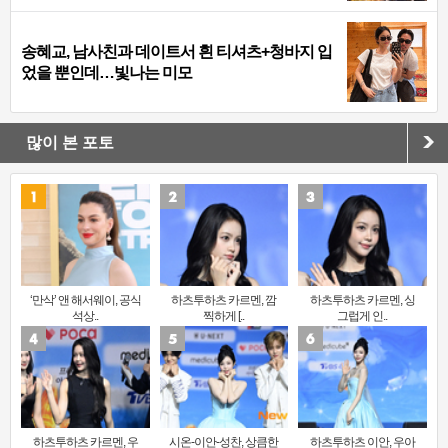
송혜교, 남사친과 데이트서 흰 티셔츠+청바지 입
었을 뿐인데…빛나는 미모
많이 본 포토
‘만삭’ 앤 해서웨이, 공식
하츠투하츠 카르멘, 깜
하츠투하츠 카르멘, 싱
석상..
찍하게 [..
그럽게 인..
하츠투하츠 카르멘, 우
시온-이안-성찬, 상큼한
하츠투하츠 이안, 우아