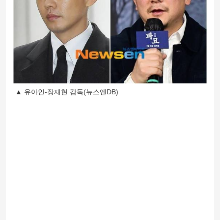
▲ 유아인-장재현 감독(뉴스엔DB)