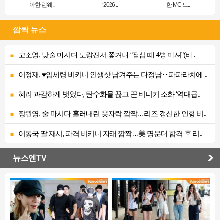
아한 런웨..
‘2026 ..
한 MC 드..
깜짝 뉴스
고소영, 낮술 마시다 노량진서 쫓겨나 “점심 때 4병 마셔”(바..
이정재, ♥임세령 비키니 인생샷 남겨주는 다정남‥파파라치에 ..
혜리 과감하게 벗었다, 탄수화물 끊고 끈 비니키 소화 ‘역대급..
장원영, 술 마시다 흘러내린 옷자락 깜짝…리즈 갱신한 인형 비..
이동국 딸 재시, 파격 비키니 자태 깜짝…美 명문대 합격 후 리..
뉴스엔TV