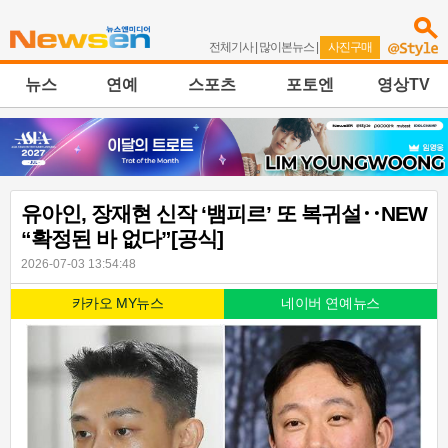
전체기사
|
많이본뉴스
|
사진구매
뉴스
연예
스포츠
포토엔
영상TV
유아인, 장재현 신작 ‘뱀피르’ 또 복귀설‥NEW
“확정된 바 없다”[공식]
2026-07-03 13:54:48
카카오 MY뉴스
네이버 연예뉴스