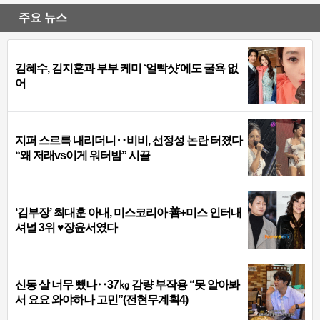
주요 뉴스
김혜수, 김지훈과 부부 케미 ‘얼빡샷’에도 굴욕 없
어
지퍼 스르륵 내리더니‥비비, 선정성 논란 터졌다
“왜 저래vs이게 워터밤” 시끌
‘김부장’ 최대훈 아내, 미스코리아 善+미스 인터내
셔널 3위 ♥장윤서였다
신동 살 너무 뺐나‥37㎏ 감량 부작용 “못 알아봐
서 요요 와야하나 고민”(전현무계획4)