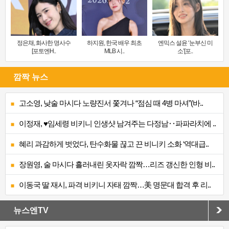
정은채, 화사한 명사수
하지원, 한국 배우 최초
엔믹스 설윤 ‘눈부신 미
[포토엔H..
MLB 시..
소’[포..
깜짝 뉴스
고소영, 낮술 마시다 노량진서 쫓겨나 “점심 때 4병 마셔”(바..
이정재, ♥임세령 비키니 인생샷 남겨주는 다정남‥파파라치에 ..
혜리 과감하게 벗었다, 탄수화물 끊고 끈 비니키 소화 ‘역대급..
장원영, 술 마시다 흘러내린 옷자락 깜짝…리즈 갱신한 인형 비..
이동국 딸 재시, 파격 비키니 자태 깜짝…美 명문대 합격 후 리..
뉴스엔TV