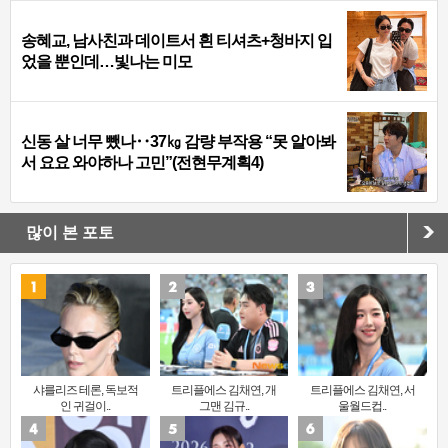
송혜교, 남사친과 데이트서 흰 티셔츠+청바지 입
었을 뿐인데…빛나는 미모
신동 살 너무 뺐나‥37㎏ 감량 부작용 “못 알아봐
서 요요 와야하나 고민”(전현무계획4)
많이 본 포토
샤를리즈 테론, 독보적
트리플에스 김채연, 개
트리플에스 김채연, 서
인 귀걸이..
그맨 김규..
울월드컵..