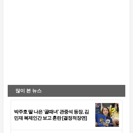
많이 본 뉴스
박주호 딸 나은 ‘골때녀’ 관중석 등장, 김
민재 복제인간 보고 혼란 [결정적장면]