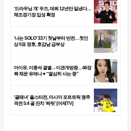
‘드라우닝 걔’ 우즈, 데뷔 12년만 일냈다…
체조경기장 입성 확정
‘나는 SOLO’ 33기 첫날부터 반전…첫인
상 0표 영호, 호감남 급부상
아이유, 이종석 결별→이관개방증…46장
꽉 채운 유애나 ♥ “열심히 사는 중”
‘골때녀’ 올스타전, 마시마 포트트릭 맹추
격전 5:4 골 잔치 ‘짜릿’ [어제TV]