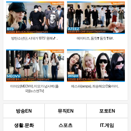
방탄소년단, 시대가 ‘BTS’ 원해🎵 ..
에이티즈, 둠칫❣️ 둠칫❣&#..
미야오(MEOVV), 미모가 넘사벽 (출
에스파(aespa), 죄송해요🥺🎤마이..
국)[뉴스엔TV]
방송EN
뮤직EN
포토EN
생활.문화
스포츠
IT.게임