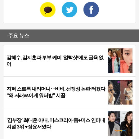
주요 뉴스
김혜수, 김지훈과 부부 케미 ‘얼빡샷’에도 굴욕 없
어
지퍼 스르륵 내리더니‥비비, 선정성 논란 터졌다
“왜 저래vs이게 워터밤” 시끌
‘김부장’ 최대훈 아내, 미스코리아 善+미스 인터내
셔널 3위 ♥장윤서였다