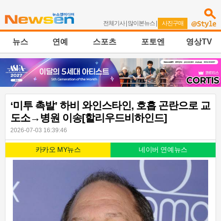
전체기사
|
많이본뉴스
|
사진구매
뉴스
연예
스포츠
포토엔
영상TV
‘미투 촉발’ 하비 와인스타인, 호흡 곤란으로 교
도소→병원 이송[할리우드비하인드]
2026-07-03 16:39:46
카카오 MY뉴스
네이버 연예뉴스