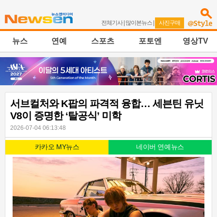
전체기사
|
많이본뉴스
|
사진구매
뉴스
연예
스포츠
포토엔
영상TV
서브컬처와 K팝의 파격적 융합… 세븐틴 유닛
V8이 증명한 ‘탈공식’ 미학
2026-07-04 06:13:48
카카오 MY뉴스
네이버 연예뉴스