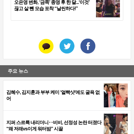
오은영 변화, ‘금쪽’ 종영 후 한 달...‘이것’
끊고 살 뺀 모습 포착 “날씬하다!”
주요 뉴스
김혜수, 김지훈과 부부 케미 ‘얼빡샷’에도 굴욕 없
어
지퍼 스르륵 내리더니‥비비, 선정성 논란 터졌다
“왜 저래vs이게 워터밤” 시끌