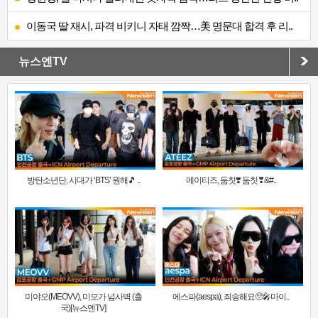
이동국 딸 재시, 파격 비키니 자태 깜짝…美 명문대 합격 후 리..
뉴스엔TV
방탄소년단, 시대가 ‘BTS’ 원해🎵 ..
에이티즈, 둠칫❣️ 둠칫❣&#..
미야오(MEOVV), 미모가 넘사벽 (출
에스파(aespa), 죄송해요🥺🎤마이..
국)[뉴스엔TV]