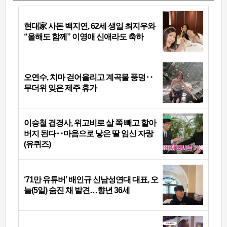
현대家 사돈 백지연, 62세 생일 최지우와
“올해도 함께” 이영애 신애라도 축하
오연수, 치마 걷어올리고 계곡물 풍덩‥
무더위 잊은 제주 휴가
이승철 겹경사, 위고비로 살 쪽 빼고 할아
버지 된다‥마음으로 낳은 딸 임신 자랑
(유퀴즈)
‘71만 유튜버’ 배인규 신남성연대 대표, 오
늘(5일) 숨진 채 발견…향년 36세