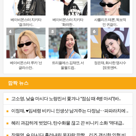
베이비몬스터 치키타
베이비몬스터 치키타
샤를리즈 테론, 독보적
‘걸크러시..
‘화려한 ..
인 귀걸이..
베이비몬스터 루카 ‘선
트리플에스 김채연, 서
정은채, 화사한 명사수
글라스만..
울월드컵..
[포토엔H..
깜짝 뉴스
고소영, 낮술 마시다 노량진서 쫓겨나 “점심 때 4병 마셔”(바..
이정재, ♥임세령 비키니 인생샷 남겨주는 다정남‥파파라치에 ..
혜리 과감하게 벗었다, 탄수화물 끊고 끈 비니키 소화 ‘역대급..
장원영, 술 마시다 흘러내린 옷자락 깜짝…리즈 갱신한 인형 비..