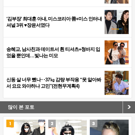
‘김부장’ 최대훈 아내, 미스코리아 善+미스 인터내
셔널 3위 ♥장윤서였다
송혜교, 남사친과 데이트서 흰 티셔츠+청바지 입
었을 뿐인데…빛나는 미모
신동 살 너무 뺐나‥37㎏ 감량 부작용 “못 알아봐
서 요요 와야하나 고민”(전현무계획4)
많이 본 포토