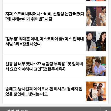
지퍼 스르륵 내리더니‥비비, 선정성 논란 터졌다
“왜 저래vs이게 워터밤” 시끌
‘김부장’ 최대훈 아내, 미스코리아 善+미스 인터내
셔널 3위 ♥장윤서였다
신동 살 너무 뺐나‥37㎏ 감량 부작용 “못 알아봐
서 요요 와야하나 고민”(전현무계획4)
송혜교, 남사친과 데이트서 흰 티셔츠+청바지 입
었을 뿐인데…빛나는 미모