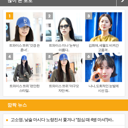
많이 본 포토
트와이스 쯔위 ‘갓경 쓴
트와이스 미나 ‘눈부신
김희애, 세월도 비켜간
훈녀’..
아름다..
고품격 ..
트와이스 쯔위 ‘편안한
트와이스 쯔위 ‘야구모
나나, 도회적인 눈빛에
스타일..
자만 써..
시선 집..
깜짝 뉴스
고소영, 낮술 마시다 노량진서 쫓겨나 “점심 때 4병 마셔”(바..