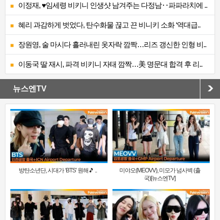
이정재, ♥임세령 비키니 인생샷 남겨주는 다정남‥파파라치에 ..
혜리 과감하게 벗었다, 탄수화물 끊고 끈 비니키 소화 ‘역대급..
장원영, 술 마시다 흘러내린 옷자락 깜짝…리즈 갱신한 인형 비..
이동국 딸 재시, 파격 비키니 자태 깜짝…美 명문대 합격 후 리..
뉴스엔TV
방탄소년단, 시대가 ‘BTS’ 원해🎵 ..
미야오(MEOVV), 미모가 넘사벽 (출
국)[뉴스엔TV]