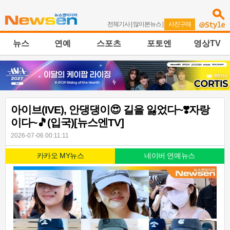
전체기사
|
많이본뉴스
|
사진구매
뉴스
연예
스포츠
포토엔
영상TV
아이브(IVE), 안댕댕이😍 길을 잃었다~❣️자랑
이다~🎵(입국)[뉴스엔TV]
2026-07-06 00:11:11
카카오 MY뉴스
네이버 연예뉴스