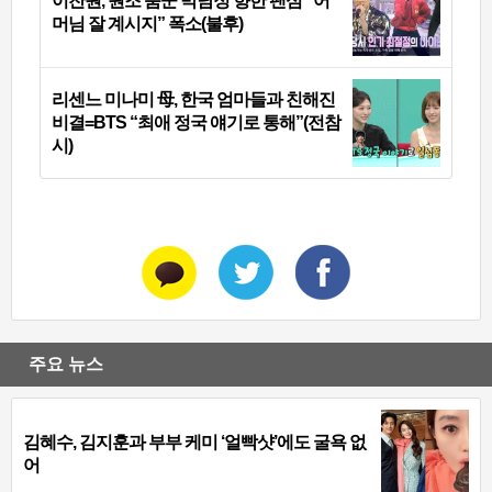
이찬원, 원조 춤꾼 박남정 향한 팬심 “어
머님 잘 계시지” 폭소(불후)
리센느 미나미 母, 한국 엄마들과 친해진
비결=BTS “최애 정국 얘기로 통해”(전참
시)
주요 뉴스
김혜수, 김지훈과 부부 케미 ‘얼빡샷’에도 굴욕 없
어