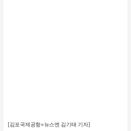
[김포국제공항=뉴스엔 김기태 기자]