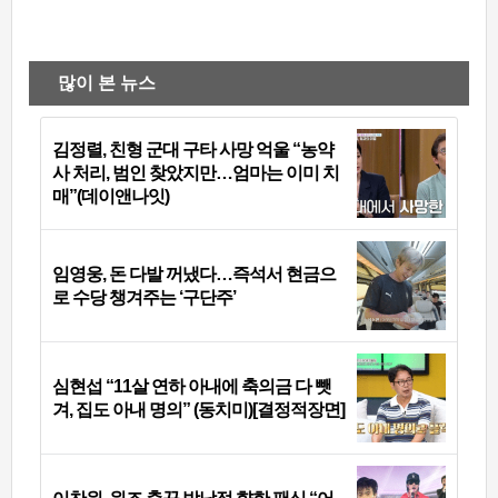
많이 본 뉴스
김정렬, 친형 군대 구타 사망 억울 “농약
사 처리, 범인 찾았지만…엄마는 이미 치
매”(데이앤나잇)
임영웅, 돈 다발 꺼냈다…즉석서 현금으
로 수당 챙겨주는 ‘구단주’
심현섭 “11살 연하 아내에 축의금 다 뺏
겨, 집도 아내 명의” (동치미)[결정적장면]