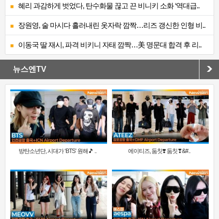
혜리 과감하게 벗었다, 탄수화물 끊고 끈 비니키 소화 ‘역대급..
장원영, 술 마시다 흘러내린 옷자락 깜짝…리즈 갱신한 인형 비..
이동국 딸 재시, 파격 비키니 자태 깜짝…美 명문대 합격 후 리..
뉴스엔TV
방탄소년단, 시대가 ‘BTS’ 원해🎵 ..
에이티즈, 둠칫❣️ 둠칫❣&#..