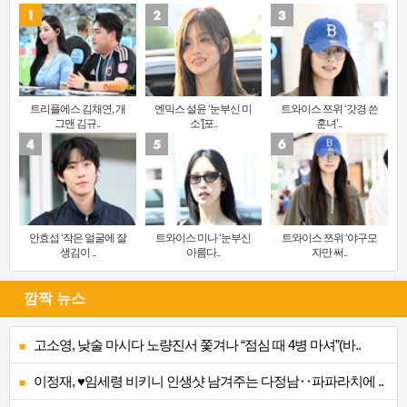
트리플에스 김채연, 개
엔믹스 설윤 ‘눈부신 미
트와이스 쯔위 ‘갓경 쓴
그맨 김규..
소’[포..
훈녀’..
안효섭 ‘작은 얼굴에 잘
트와이스 미나 ‘눈부신
트와이스 쯔위 ‘야구모
생김이 ..
아름다..
자만 써..
깜짝 뉴스
고소영, 낮술 마시다 노량진서 쫓겨나 “점심 때 4병 마셔”(바..
이정재, ♥임세령 비키니 인생샷 남겨주는 다정남‥파파라치에 ..