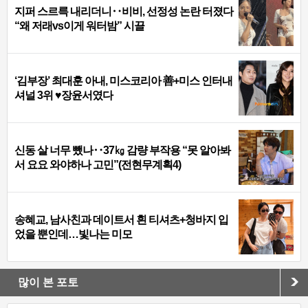
지퍼 스르륵 내리더니‥비비, 선정성 논란 터졌다
“왜 저래vs이게 워터밤” 시끌
‘김부장’ 최대훈 아내, 미스코리아 善+미스 인터내
셔널 3위 ♥장윤서였다
신동 살 너무 뺐나‥37㎏ 감량 부작용 “못 알아봐
서 요요 와야하나 고민”(전현무계획4)
송혜교, 남사친과 데이트서 흰 티셔츠+청바지 입
었을 뿐인데…빛나는 미모
많이 본 포토