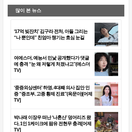
많이 본 뉴스
‘17억 빚잔치’ 김구라 전처, 아들 그리는
“나 뿐인데” 친엄마 챙기는 효심 눈길
여에스더, 예능서 민낯 공개했다가 댓글
에 충격 “눈 왜 저렇게 처졌냐고”(에스더
TV)
‘중증외상센터’ 하영, 4대째 의사 집안 인
증 “증조부, 고종 황제 진료”(옥문아)[어제
TV]
박나래 이장우 떠난 ‘나혼산’ 덩어리즈 왔
다, 1인 1케이크에 팜유 전현무 충격[어제
TV]