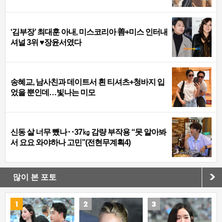
‘김부장’ 최대훈 아내, 미스코리아 善+미스 인터내
셔널 3위 ♥장윤서였다
송혜교, 남사친과 데이트서 흰 티셔츠+청바지 입
었을 뿐인데…빛나는 미모
신동 살 너무 뺐나‥37㎏ 감량 부작용 “못 알아봐
서 요요 와야하나 고민”(전현무계획4)
많이 본 포토