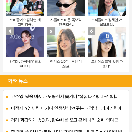
트리플에스 김채연, 개
샤를리즈 테론, 독보적
트리플에스 김채연, 서
그맨 김규..
인 귀걸이..
울월드컵..
하지원, 한국 배우 최초
엔믹스 설윤 ‘눈부신 미
트와이스 쯔위 ‘갓경 쓴
MLB 시..
소’[포..
훈녀’..
깜짝 뉴스
고소영, 낮술 마시다 노량진서 쫓겨나 “점심 때 4병 마셔”(바..
이정재, ♥임세령 비키니 인생샷 남겨주는 다정남‥파파라치에 ..
혜리 과감하게 벗었다, 탄수화물 끊고 끈 비니키 소화 ‘역대급..
장원영, 술 마시다 흘러내린 옷자락 깜짝…리즈 갱신한 인형 비..