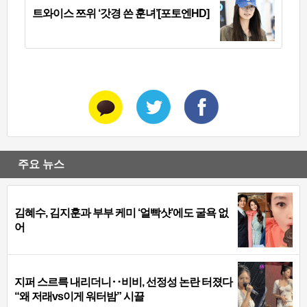
트와이스 쯔위 ‘갓경 쓴 훈녀’[포토엔HD]
주요 뉴스
김혜수, 김지훈과 부부 케미 ‘얼빡샷’에도 굴욕 없
어
지퍼 스르륵 내리더니‥비비, 선정성 논란 터졌다
“왜 저래vs이게 워터밤” 시끌