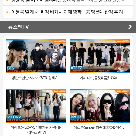
이동국 딸 재시, 파격 비키니 자태 깜짝…美 명문대 합격 후 리..
뉴스엔TV
방탄소년단, 시대가 ‘BTS’ 원해🎵 ..
에이티즈, 둠칫❣️ 둠칫❣&#..
미야오(MEOVV), 미모가 넘사벽 (출
에스파(aespa), 죄송해요🥺🎤마이..
국)[뉴스엔TV]