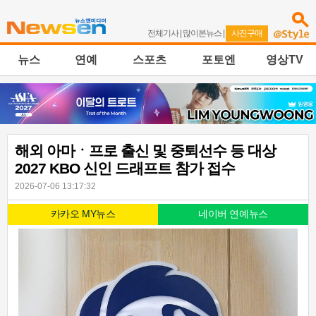
전체기사
|
많이본뉴스
|
사진구매
뉴스
연예
스포츠
포토엔
영상TV
해외 아마ㆍ프로 출신 및 중퇴선수 등 대상
2027 KBO 신인 드래프트 참가 접수
2026-07-06 13:17:32
카카오 MY뉴스
네이버 연예뉴스