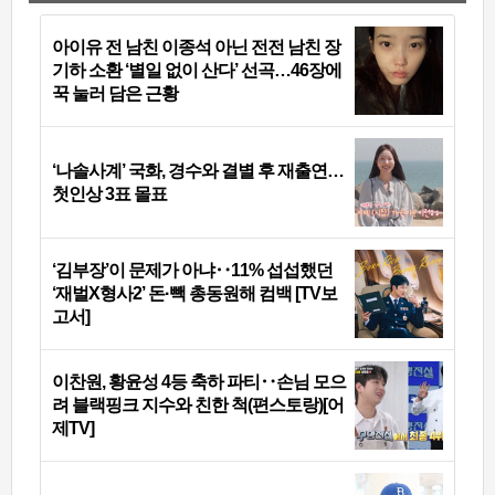
아이유 전 남친 이종석 아닌 전전 남친 장
기하 소환 ‘별일 없이 산다’ 선곡…46장에
꾹 눌러 담은 근황
‘나솔사계’ 국화, 경수와 결별 후 재출연…
첫인상 3표 몰표
‘김부장’이 문제가 아냐‥11% 섭섭했던
‘재벌X형사2’ 돈·빽 총동원해 컴백 [TV보
고서]
이찬원, 황윤성 4등 축하 파티‥손님 모으
려 블랙핑크 지수와 친한 척(편스토랑)[어
제TV]