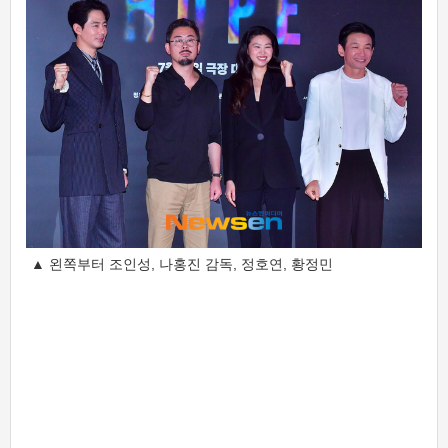
▲ 왼쪽부터 조인성, 나홍진 감독, 정호연, 황정민