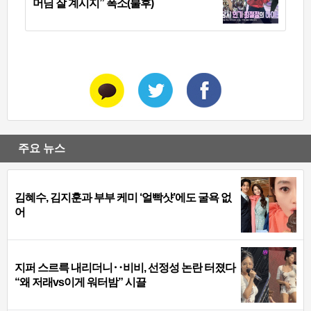
머님 잘 계시지” 폭소(불후)
주요 뉴스
김혜수, 김지훈과 부부 케미 ‘얼빡샷’에도 굴욕 없
어
지퍼 스르륵 내리더니‥비비, 선정성 논란 터졌다
“왜 저래vs이게 워터밤” 시끌