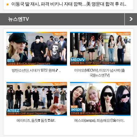
이동국 딸 재시, 파격 비키니 자태 깜짝…美 명문대 합격 후 리..
뉴스엔TV
방탄소년단, 시대가 ‘BTS’ 원해🎵 ..
미야오(MEOVV), 미모가 넘사벽 (출
국)[뉴스엔TV]
에이티즈, 둠칫❣️ 둠칫❣&#..
에스파(aespa), 죄송해요🥺🎤마이..