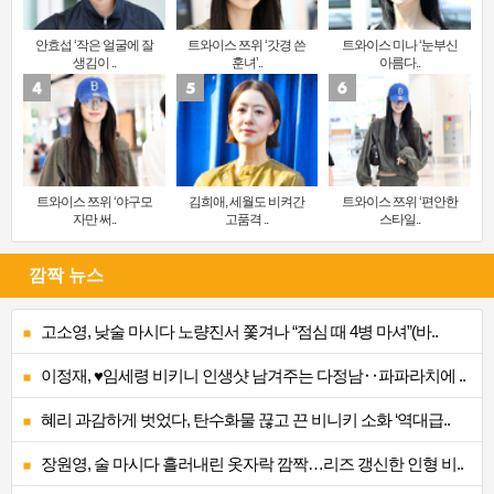
안효섭 ‘작은 얼굴에 잘
트와이스 쯔위 ‘갓경 쓴
트와이스 미나 ‘눈부신
생김이 ..
훈녀’..
아름다..
트와이스 쯔위 ‘야구모
김희애, 세월도 비켜간
트와이스 쯔위 ‘편안한
자만 써..
고품격 ..
스타일..
깜짝 뉴스
고소영, 낮술 마시다 노량진서 쫓겨나 “점심 때 4병 마셔”(바..
이정재, ♥임세령 비키니 인생샷 남겨주는 다정남‥파파라치에 ..
혜리 과감하게 벗었다, 탄수화물 끊고 끈 비니키 소화 ‘역대급..
장원영, 술 마시다 흘러내린 옷자락 깜짝…리즈 갱신한 인형 비..