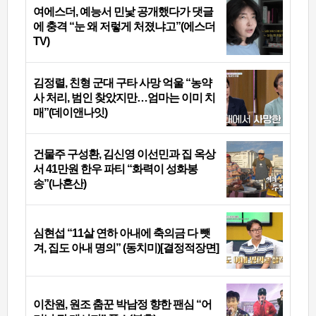
여에스더, 예능서 민낯 공개했다가 댓글
에 충격 “눈 왜 저렇게 처졌냐고”(에스더
TV)
김정렬, 친형 군대 구타 사망 억울 “농약
사 처리, 범인 찾았지만…엄마는 이미 치
매”(데이앤나잇)
건물주 구성환, 김신영 이선민과 집 옥상
서 41만원 한우 파티 “화력이 성화봉
송”(나혼산)
심현섭 “11살 연하 아내에 축의금 다 뺏
겨, 집도 아내 명의” (동치미)[결정적장면]
이찬원, 원조 춤꾼 박남정 향한 팬심 “어