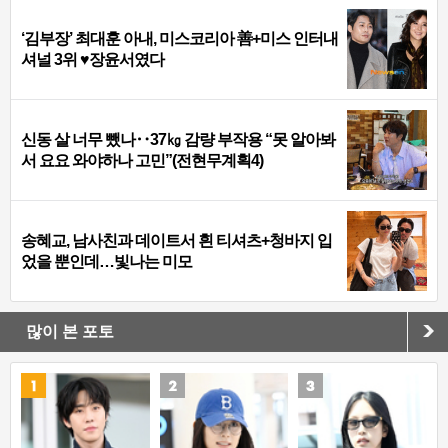
‘김부장’ 최대훈 아내, 미스코리아 善+미스 인터내
셔널 3위 ♥장윤서였다
신동 살 너무 뺐나‥37㎏ 감량 부작용 “못 알아봐
서 요요 와야하나 고민”(전현무계획4)
송혜교, 남사친과 데이트서 흰 티셔츠+청바지 입
었을 뿐인데…빛나는 미모
많이 본 포토