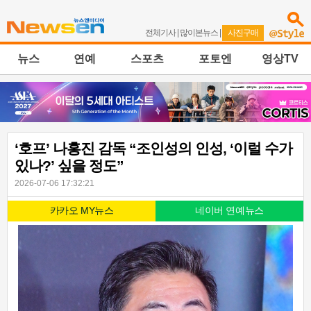
전체기사
|
많이본뉴스
|
사진구매
뉴스
연예
스포츠
포토엔
영상TV
‘호프’ 나홍진 감독 “조인성의 인성, ‘이럴 수가
있나?’ 싶을 정도”
2026-07-06 17:32:21
카카오 MY뉴스
네이버 연예뉴스