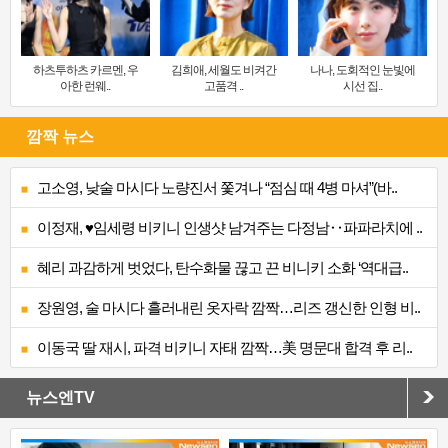
하츠투하츠 카르멘, 우
김희애, 세월도 비켜간
나나, 도회적인 눈빛에
아한 런웨..
고품격 ..
시선 집..
깜짝 뉴스
고소영, 낮술 마시다 노량진서 쫓겨나 “점심 때 4병 마셔”(바..
이정재, ♥임세령 비키니 인생샷 남겨주는 다정남‥파파라치에 ..
혜리 과감하게 벗었다, 탄수화물 끊고 끈 비니키 소화 ‘역대급..
장원영, 술 마시다 흘러내린 옷자락 깜짝…리즈 갱신한 인형 비..
이동국 딸 재시, 파격 비키니 자태 깜짝…美 명문대 합격 후 리..
뉴스엔TV