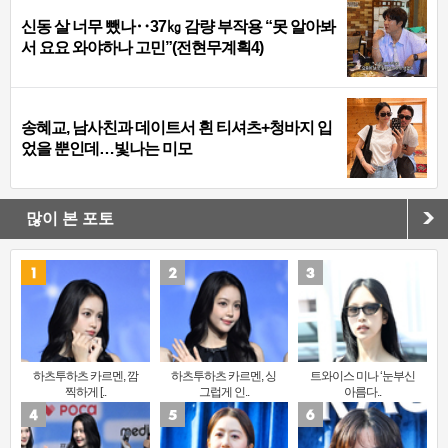
신동 살 너무 뺐나‥37㎏ 감량 부작용 “못 알아봐
서 요요 와야하나 고민”(전현무계획4)
송혜교, 남사친과 데이트서 흰 티셔츠+청바지 입
었을 뿐인데…빛나는 미모
많이 본 포토
하츠투하츠 카르멘, 깜
하츠투하츠 카르멘, 싱
트와이스 미나 ‘눈부신
찍하게 [..
그럽게 인..
아름다..