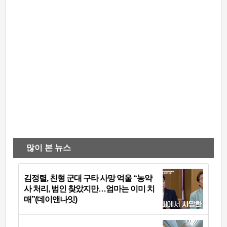
많이 본 뉴스
김정렬, 친형 군대 구타 사망 억울 “농약
사 처리, 범인 찾았지만…엄마는 이미 치
매”(데이앤나잇)