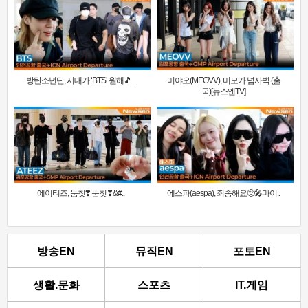
방탄소년단, 시대가 ‘BTS’ 원해🎵 ..
미야오(MEOVV), 미모가 넘사벽 (출
국)[뉴스엔TV]
에이티즈, 둠칫❣️ 둠칫❣&#..
에스파(aespa), 죄송해요🥺🎤마이..
방송EN
뮤직EN
포토EN
생활.문화
스포츠
IT.게임