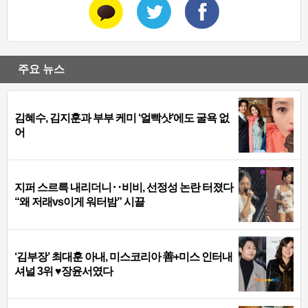
주요 뉴스
김혜수, 김지훈과 부부 케미 ‘얼빡샷’에도 굴욕 없
어
지퍼 스르륵 내리더니‥비비, 선정성 논란 터졌다
“왜 저래vs이게 워터밤” 시끌
‘김부장’ 최대훈 아내, 미스코리아 善+미스 인터내
셔널 3위 ♥장윤서였다