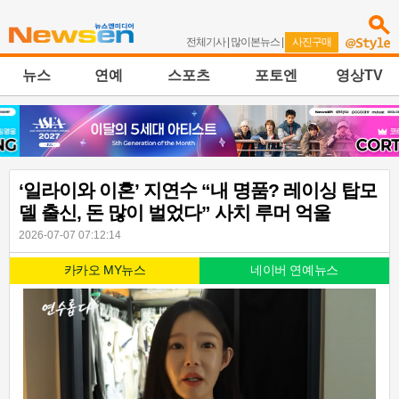
전체기사
|
많이본뉴스
|
사진구매
뉴스
연예
스포츠
포토엔
영상TV
‘일라이와 이혼’ 지연수 “내 명품? 레이싱 탑모
델 출신, 돈 많이 벌었다” 사치 루머 억울
2026-07-07 07:12:14
카카오 MY뉴스
네이버 연예뉴스