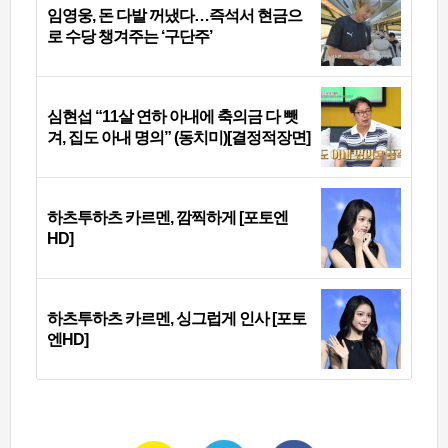
임영웅, 돈 다발 꺼냈다…즉석서 현금으
로 수당 챙겨주는 ‘구단주’
심현섭 “11살 연하 아내에 축의금 다 뺏
겨, 집도 아내 명의” (동치미)[결정적장면]
하츠투하츠 카르멘, 깜찍하게 [포토엔
HD]
하츠투하츠 카르멘, 싱그럽게 인사 [포토
엔HD]