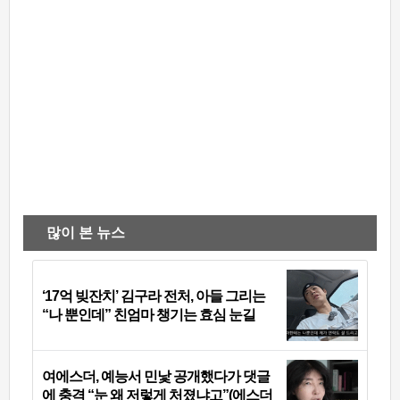
많이 본 뉴스
‘17억 빚잔치’ 김구라 전처, 아들 그리는
“나 뿐인데” 친엄마 챙기는 효심 눈길
여에스더, 예능서 민낯 공개했다가 댓글
에 충격 “눈 왜 저렇게 처졌냐고”(에스더