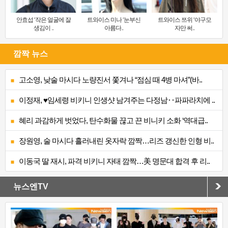
안효섭 ‘작은 얼굴에 잘
트와이스 미나 ‘눈부신
트와이스 쯔위 ‘야구모
생김이 ..
아름다..
자만 써..
깜짝 뉴스
고소영, 낮술 마시다 노량진서 쫓겨나 “점심 때 4병 마셔”(바..
이정재, ♥임세령 비키니 인생샷 남겨주는 다정남‥파파라치에 ..
혜리 과감하게 벗었다, 탄수화물 끊고 끈 비니키 소화 ‘역대급..
장원영, 술 마시다 흘러내린 옷자락 깜짝…리즈 갱신한 인형 비..
이동국 딸 재시, 파격 비키니 자태 깜짝…美 명문대 합격 후 리..
뉴스엔TV