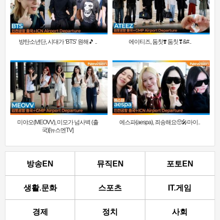
방탄소년단, 시대가 ‘BTS’ 원해🎵 ..
에이티즈, 둠칫❣️ 둠칫❣&#..
미야오(MEOVV), 미모가 넘사벽 (출
에스파(aespa), 죄송해요🥺🎤마이..
국)[뉴스엔TV]
방송EN
뮤직EN
포토EN
생활.문화
스포츠
IT.게임
경제
정치
사회