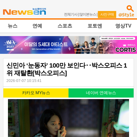
전체기사
|
많이본뉴스
|
사진구매
뉴스
연예
스포츠
포토엔
영상TV
신민아 ‘눈동자’ 100만 보인다‥박스오피스 1
위 재탈환[박스오피스]
2026-07-07 10:15:41
카카오 MY뉴스
네이버 연예뉴스