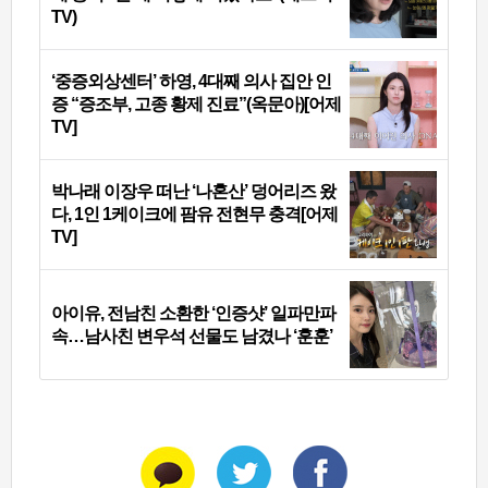
TV)
‘중증외상센터’ 하영, 4대째 의사 집안 인
증 “증조부, 고종 황제 진료”(옥문아)[어제
TV]
박나래 이장우 떠난 ‘나혼산’ 덩어리즈 왔
다, 1인 1케이크에 팜유 전현무 충격[어제
TV]
아이유, 전남친 소환한 ‘인증샷’ 일파만파
속…남사친 변우석 선물도 남겼나 ‘훈훈’