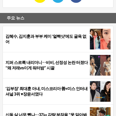
주요 뉴스
김혜수, 김지훈과 부부 케미 ‘얼빡샷’에도 굴욕 없
어
지퍼 스르륵 내리더니‥비비, 선정성 논란 터졌다
“왜 저래vs이게 워터밤” 시끌
‘김부장’ 최대훈 아내, 미스코리아 善+미스 인터내
셔널 3위 ♥장윤서였다
신동 살 너무 뺐나‥37㎏ 감량 부작용 “못 알아봐