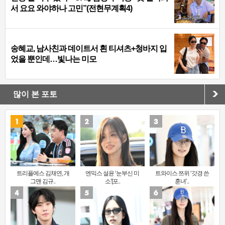
서 요요 와야하나 고민”(전현무계획4)
송혜교, 남사친과 데이트서 흰 티셔츠+청바지 입
었을 뿐인데…빛나는 미모
많이 본 포토
트리플에스 김채연, 개
엔믹스 설윤 ‘눈부신 미
트와이스 쯔위 ‘갓경 쓴
그맨 김규..
소’[포..
훈녀’..