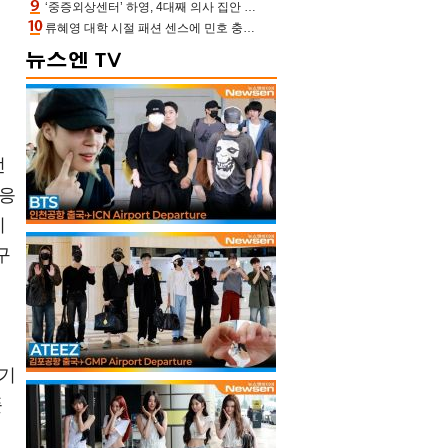
‘중증외상센터’ 하영, 4대째 의사 집안 인증 “증조부, 고종 황제 진료”(옥문아)[어제TV]
지
류혜영 대학 시절 패션 센스에 민호 충격 “레몬색 레깅스에 다리 없는 줄”(나혼산)
던
반응
지
구
벨기
폴