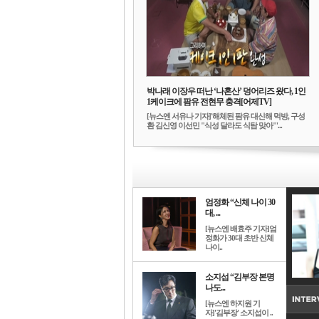
박나래 이장우 떠난 ‘나혼산’ 덩어리즈 왔다, 1인
1케이크에 팜유 전현무 충격[어제TV]
[뉴스엔 서유나 기자]'해체된 팜유 대신해 먹방, 구성
환 김신영 이선민 "식성 달라도 식탐 맞아"'...
엄정화 “신체 나이 30
대, ...
[뉴스엔 배효주 기자]엄
정화가 30대 초반 신체
나이..
소지섭 “김부장 본명
나도...
[뉴스엔 하지원 기
자]'김부장' 소지섭이 ..