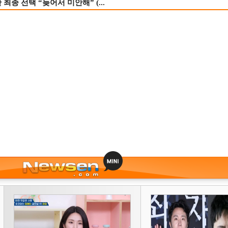
종 선택 “늦어서 미안해” (...