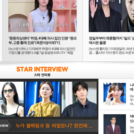
‘중증외상센터’ 하영, 4대째 의사 집안 인증 “증조
정일우부터 채종협까지 ‘일드’ 
부, 고종 황제 진료”(옥문아)[어제TV]
매서운 돌풍
[뉴스엔 이하나 기자]배우 하영이 4대째 의사 집안인
[뉴스엔 황지민 기자]정일우, 20년 
가정사를 공개했다. 8월 7일 방송된 KBS 2TV ‘옥탑
공…'횹사마' 이어 현지 판도 바꾼 K-
방...
나
에 
[
우 
아, .
M
산서
[
자