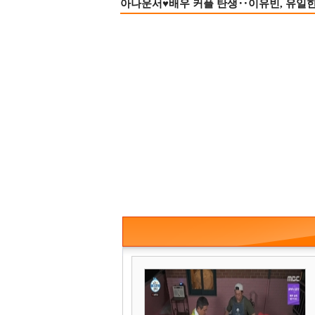
아나운서♥배우 커플 탄생‥이유빈, 유일한 최