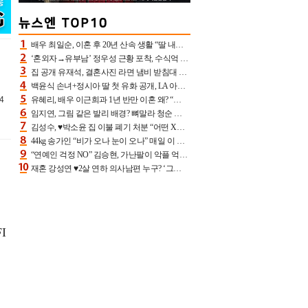
배우 최일순, 이혼 후 20년 산속 생활 “딸 내가 버렸다고 원망‥맘 아파”(특종)[어제TV]
‘혼외자→유부남’ 정우성 근황 포착, 수식억 해킹 피해 후배 만났다 “존경하는”
집 공개 유재석, 결혼사진 라면 냄비 받침대 되고 분노‥가족사진도 피해(놀뭐)[어제TV]
백윤식 손녀+정시아 딸 첫 유화 공개, LA 아트쇼→서울국제조각페스타 작가다운 수준급 실력
4
유혜리, 배우 이근희과 1년 반만 이혼 왜? “식칼 꽂고 의자 던져” 충격 폭로(특종)[어제TV]
임지연, 그림 같은 발리 배경? 뼈말라 청순 비키니 핏에 상대 안 되네
김성수, ♥박소윤 집 이불 폐기 처분 “어떤 X이랑 썼을지 몰라” 질투(신랑수업2)[어제TV]
44kg 송가인 “비가 오나 눈이 오나” 매일 이 운동, 허벅지 근육량 상승+체지방 감소
“연예인 걱정 NO” 김승현, 가난팔이 악플 억울할만‥아내+딸과 日 여행
재혼 강성연 ♥2살 연하 의사남편 누구? ‘그알’ 자문의에 훈남 비주얼 초엘리트 스펙 [종합]
I
했