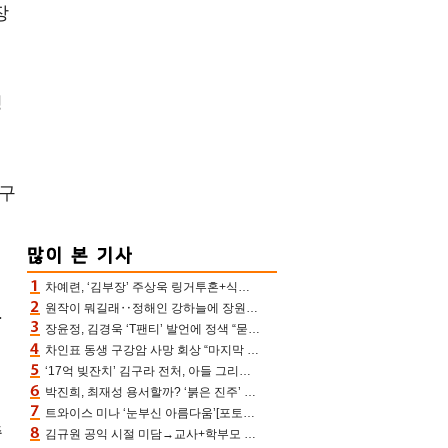
장
청
축구
차예련, ‘김부장’ 주상욱 링거투혼+식스팩 비화 “옷 벗는데 아저씨는 안 된다고”(차장금)
원작이 뭐길래‥정해인 강하늘에 장원영까지 참여한 이 영화
.
장윤정, 김경욱 ‘T팬티’ 발언에 정색 “묻지 않았는데, 그것도 성희롱”(장공장)
차인표 동생 구강암 사망 회상 “마지막 순간 동생 손 잡아준 신애라, 두고두고 고마워” (신애라이프)
‘17억 빚잔치’ 김구라 전처, 아들 그리는 “나 뿐인데” 친엄마 챙기는 효심 눈길
박진희, 최재성 용서할까? ‘붉은 진주’ 오늘(7일) 결말 나온다
순
트와이스 미나 ‘눈부신 아름다움’[포토엔HD]
중
김규원 공익 시절 미담→교사+학부모 추가 미담 속출 “휠체어 탄 아이와 산책도”[종합]