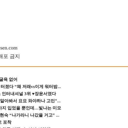
en.com
재배포 금지
 굴욕 없어
졌다 “왜 저래vs이게 워터밤...
스 인터내셔널 3위 ♥장윤서였다
 알아봐서 요요 와야하나 고민”...
바지 입었을 뿐인데…빛나는 미모
숙 “나가라니 나갔을 거고” ...
모 포착