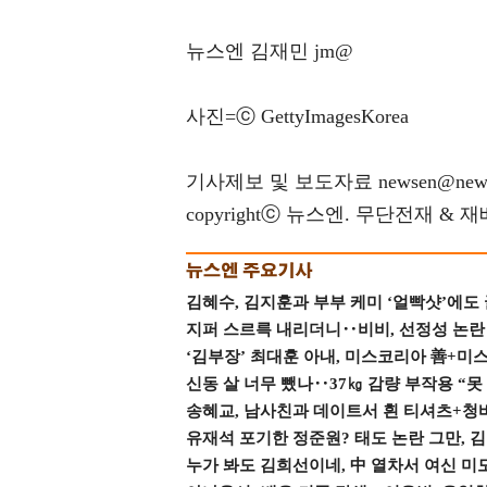
뉴스엔 김재민 jm@
사진=ⓒ GettyImagesKorea
기사제보 및 보도자료 newsen@news
copyrightⓒ 뉴스엔. 무단전재 & 
김혜수, 김지훈과 부부 케미 ‘얼빡샷’에도
지퍼 스르륵 내리더니‥비비, 선정성 논란 터
‘김부장’ 최대훈 아내, 미스코리아 善+미
신동 살 너무 뺐나‥37㎏ 감량 부작용 “못
송혜교, 남사친과 데이트서 흰 티셔츠+청
유재석 포기한 정준원? 태도 논란 그만, 김현
누가 봐도 김희선이네, 中 열차서 여신 미