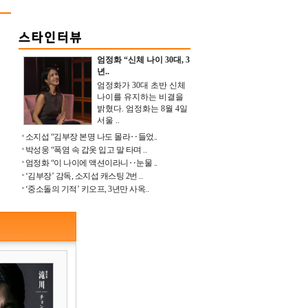
엄정화 “신체 나이 30대, 3
년..
엄정화가 30대 초반 신체
나이를 유지하는 비결을
밝혔다. 엄정화는 8월 4일
서울 ..
소지섭 “김부장 본명 나도 몰라‥들었..
박성웅 “폭염 속 갑옷 입고 말 타며 ..
엄정화 “이 나이에 액션이라니‥눈물 ..
‘김부장’ 감독, 소지섭 캐스팅 2번 ..
‘중소돌의 기적’ 키오프, 3년만 사옥..