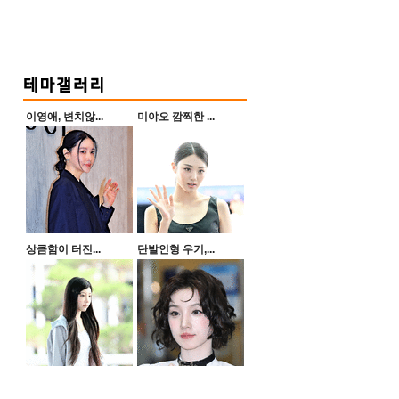
이영애, 변치않...
미야오 깜찍한 ...
상큼함이 터진...
단발인형 우기,...