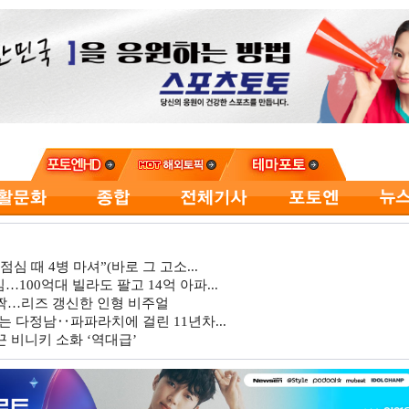
심 때 4병 마셔”(바로 그 고소...
…100억대 빌라도 팔고 14억 아파...
깜짝…리즈 갱신한 인형 비주얼
는 다정남‥파파라치에 걸린 11년차...
 비니키 소화 ‘역대급’