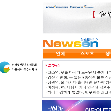
고소영, 낮술 마시다 노량진서 쫓겨나 “점
임신 김민희, 돈 없는 ♥홍상수 불륜 진심
장원영, 술 마시다 흘러내린 옷자락 
이정재, ♥임세령 비키니 인생샷 남겨주
혜리 과감하게 벗었다, 탄수화물 끊고 끈