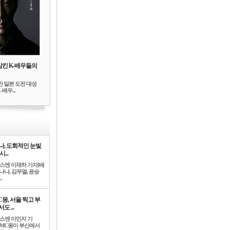
삼킨 K-배우들의
만 일본 도전 대성
배우...
나, 도회적인 눈빛
시...
뉴스엔 이재하 기자]배
나나, 김무열, 윤승
.
C몽, 서울 찍고 부
도 ...
뉴스엔 이민지 기
]MC몽이 부산에서