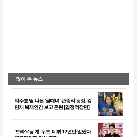
많이 본 뉴스
박주호 딸 나은 ‘골때녀’ 관중석 등장, 김
민재 복제인간 보고 혼란 [결정적장면]
‘드라우닝 걔’ 우즈, 데뷔 12년만 일냈다…