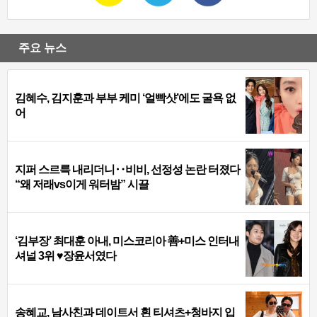
주요 뉴스
김혜수, 김지훈과 부부 케미 ‘얼빡샷’에도 굴욕 없
어
지퍼 스르륵 내리더니‥비비, 선정성 논란 터졌다
“왜 저래vs이게 워터밤” 시끌
‘김부장’ 최대훈 아내, 미스코리아 善+미스 인터내
셔널 3위 ♥장윤서였다
송혜교, 남사친과 데이트서 흰 티셔츠+청바지 입