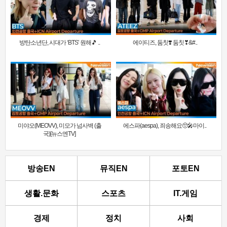
방탄소년단, 시대가 ‘BTS’ 원해🎵 ..
에이티즈, 둠칫❣️ 둠칫❣&#..
미야오(MEOVV), 미모가 넘사벽 (출
에스파(aespa), 죄송해요🥺🎤마이..
국)[뉴스엔TV]
방송EN
뮤직EN
포토EN
생활.문화
스포츠
IT.게임
경제
정치
사회