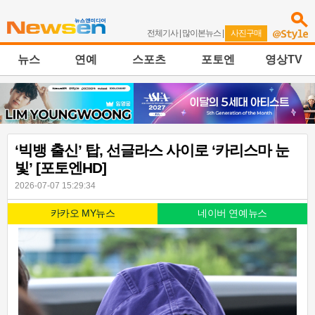
전체기사
|
많이본뉴스
|
사진구매
뉴스
연예
스포츠
포토엔
영상TV
‘빅뱅 출신’ 탑, 선글라스 사이로 ‘카리스마 눈
빛’ [포토엔HD]
2026-07-07 15:29:34
카카오 MY뉴스
네이버 연예뉴스