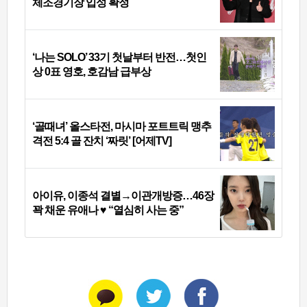
체조경기장 입성 확정
‘나는 SOLO’ 33기 첫날부터 반전…첫인
상 0표 영호, 호감남 급부상
‘골때녀’ 올스타전, 마시마 포트트릭 맹추
격전 5:4 골 잔치 ‘짜릿’ [어제TV]
아이유, 이종석 결별→이관개방증…46장
꽉 채운 유애나 ♥ “열심히 사는 중”