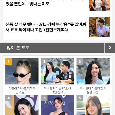
었을 뿐인데…빛나는 미모
신동 살 너무 뺐나‥37㎏ 감량 부작용 “못 알아봐
서 요요 와야하나 고민”(전현무계획4)
많이 본 포토
샤를리즈 테론, 독보적
트리플에스 김채연, 개
트리플에스 김채연, 서
인 귀걸이..
그맨 김규..
울월드컵..