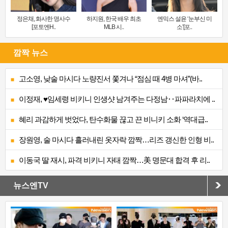
정은채, 화사한 명사수
하지원, 한국 배우 최초
엔믹스 설윤 ‘눈부신 미
[포토엔H..
MLB 시..
소’[포..
깜짝 뉴스
고소영, 낮술 마시다 노량진서 쫓겨나 “점심 때 4병 마셔”(바..
이정재, ♥임세령 비키니 인생샷 남겨주는 다정남‥파파라치에 ..
혜리 과감하게 벗었다, 탄수화물 끊고 끈 비니키 소화 ‘역대급..
장원영, 술 마시다 흘러내린 옷자락 깜짝…리즈 갱신한 인형 비..
이동국 딸 재시, 파격 비키니 자태 깜짝…美 명문대 합격 후 리..
뉴스엔TV