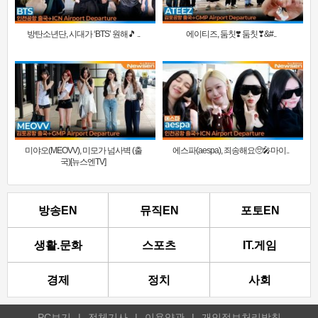
방탄소년단, 시대가 ‘BTS’ 원해🎵 ..
에이티즈, 둠칫❣️ 둠칫❣&#..
미야오(MEOVV), 미모가 넘사벽 (출
에스파(aespa), 죄송해요🥺🎤마이..
국)[뉴스엔TV]
방송EN
뮤직EN
포토EN
생활.문화
스포츠
IT.게임
경제
정치
사회
PC보기
|
전체기사
|
이용약관
|
개인정보처리방침