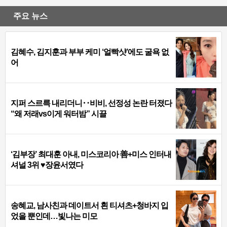
주요 뉴스
김혜수, 김지훈과 부부 케미 ‘얼빡샷’에도 굴욕 없
어
지퍼 스르륵 내리더니‥비비, 선정성 논란 터졌다
“왜 저래vs이게 워터밤” 시끌
‘김부장’ 최대훈 아내, 미스코리아 善+미스 인터내
셔널 3위 ♥장윤서였다
송혜교, 남사친과 데이트서 흰 티셔츠+청바지 입
었을 뿐인데…빛나는 미모