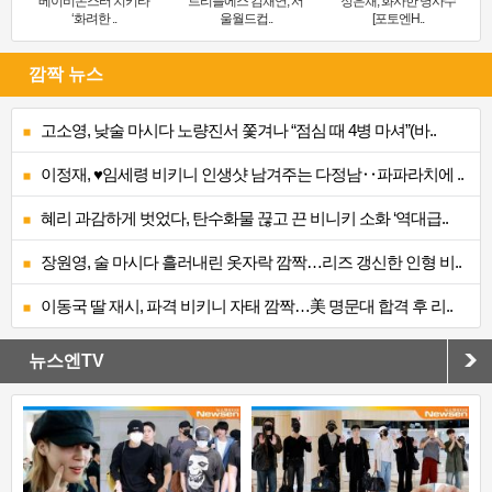
베이비몬스터 치키타
트리플에스 김채연, 서
정은채, 화사한 명사수
‘화려한 ..
울월드컵..
[포토엔H..
깜짝 뉴스
고소영, 낮술 마시다 노량진서 쫓겨나 “점심 때 4병 마셔”(바..
이정재, ♥임세령 비키니 인생샷 남겨주는 다정남‥파파라치에 ..
혜리 과감하게 벗었다, 탄수화물 끊고 끈 비니키 소화 ‘역대급..
장원영, 술 마시다 흘러내린 옷자락 깜짝…리즈 갱신한 인형 비..
이동국 딸 재시, 파격 비키니 자태 깜짝…美 명문대 합격 후 리..
뉴스엔TV