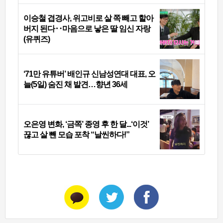
이승철 겹경사, 위고비로 살 쪽 빼고 할아
버지 된다‥마음으로 낳은 딸 임신 자랑
(유퀴즈)
‘71만 유튜버’ 배인규 신남성연대 대표, 오
늘(5일) 숨진 채 발견…향년 36세
오은영 변화, ‘금쪽’ 종영 후 한 달...‘이것’
끊고 살 뺀 모습 포착 “날씬하다!”