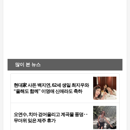
많이 본 뉴스
현대家 사돈 백지연, 62세 생일 최지우와
“올해도 함께” 이영애 신애라도 축하
오연수, 치마 걷어올리고 계곡물 풍덩‥
무더위 잊은 제주 휴가