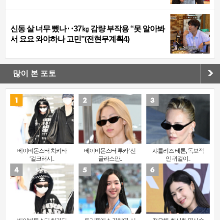
신동 살 너무 뺐나‥37㎏ 감량 부작용 “못 알아봐
서 요요 와야하나 고민”(전현무계획4)
많이 본 포토
베이비몬스터 치키타
베이비몬스터 루카 ‘선
샤를리즈 테론, 독보적
‘걸크러시..
글라스만..
인 귀걸이..