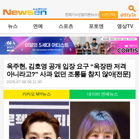
전체기사
|
많이본뉴스
|
사진구매
뉴스
연예
스포츠
포토엔
영상TV
옥주현, 김호영 공개 입장 요구 “옥장판 저격
아니라고?” 사과 없던 조롱들 참지 않아[전문]
2026-07-08 06:11:30
카카오 MY뉴스
네이버 연예뉴스