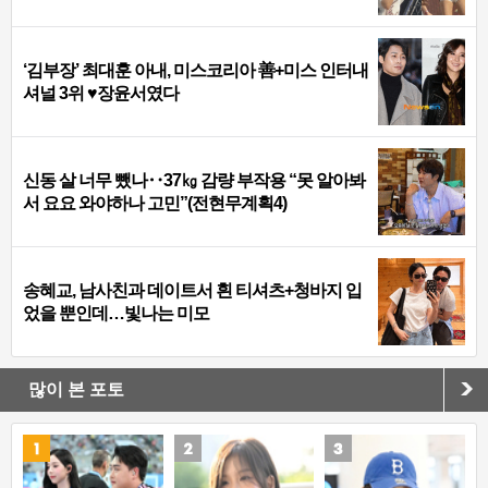
‘김부장’ 최대훈 아내, 미스코리아 善+미스 인터내
셔널 3위 ♥장윤서였다
신동 살 너무 뺐나‥37㎏ 감량 부작용 “못 알아봐
서 요요 와야하나 고민”(전현무계획4)
송혜교, 남사친과 데이트서 흰 티셔츠+청바지 입
었을 뿐인데…빛나는 미모
많이 본 포토