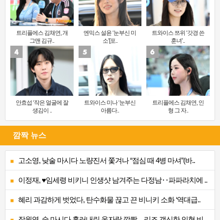
트리플에스 김채연, 개
엔믹스 설윤 ‘눈부신 미
트와이스 쯔위 ‘갓경 쓴
그맨 김규..
소’[포..
훈녀’..
안효섭 ‘작은 얼굴에 잘
트와이스 미나 ‘눈부신
트리플에스 김채연, 인
생김이 ..
아름다..
형 그 자..
깜짝 뉴스
고소영, 낮술 마시다 노량진서 쫓겨나 “점심 때 4병 마셔”(바..
이정재, ♥임세령 비키니 인생샷 남겨주는 다정남‥파파라치에 ..
혜리 과감하게 벗었다, 탄수화물 끊고 끈 비니키 소화 ‘역대급..
장원영, 술 마시다 흘러내린 옷자락 깜짝…리즈 갱신한 인형 비..