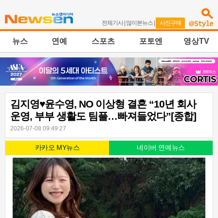
전체기사
|
많이본뉴스
|
사진구매
뉴스
연예
스포츠
포토엔
영상TV
김지영♥윤수영, NO 이상형 결혼 “10년 회사
운영, 부부 생활도 팀플…빠져들었다”[종합]
2026-07-08 09:49:27
카카오 MY뉴스
네이버 연예뉴스