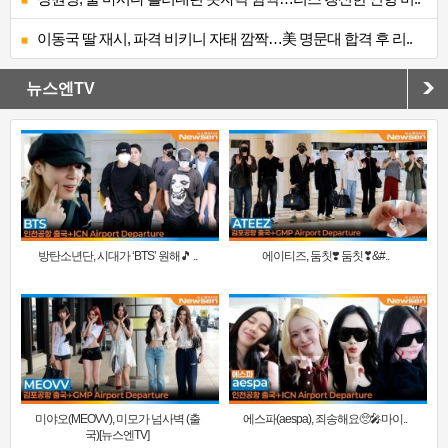
이동국 딸 재시, 파격 비키니 자태 깜짝…美 명문대 합격 후 리..
뉴스엔TV
방탄소년단, 시대가 ‘BTS’ 원해🎵 ..
에이티즈, 둠칫❣️ 둠칫❣&#..
미야오(MEOVV), 미모가 넘사벽 (출
에스파(aespa), 죄송해요🥺🎤마이..
국)[뉴스엔TV]