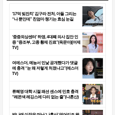
‘17억 빚잔치’ 김구라 전처, 아들 그리는
“나 뿐인데” 친엄마 챙기는 효심 눈길
‘중증외상센터’ 하영, 4대째 의사 집안 인
증 “증조부, 고종 황제 진료”(옥문아)[어제
TV]
여에스더, 예능서 민낯 공개했다가 댓글
에 충격 “눈 왜 저렇게 처졌냐고”(에스더
TV)
류혜영 대학 시절 패션 센스에 민호 충격
“레몬색 레깅스에 다리 없는 줄”(나혼산)
박나래 이장우 떠난 ‘나혼산’ 덩어리즈 왔