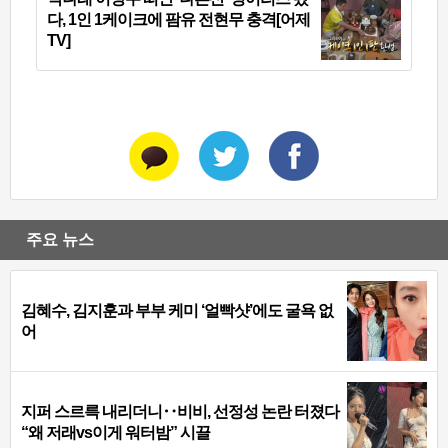
다, 1인 1케이크에 팜유 전현무 충격[어제
TV]
주요 뉴스
김혜수, 김지훈과 부부 케미 ‘얼빡샷’에도 굴욕 없
어
지퍼 스르륵 내리더니‥비비, 선정성 논란 터졌다
“왜 저래vs이게 워터밤” 시끌