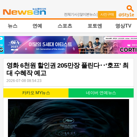
전체기사
|
많이본뉴스
|
사진구매
뉴스
연예
스포츠
포토엔
영상TV
영화 6천원 할인권 205만장 풀린다‥‘호프’ 최
대 수혜작 예고
2026-07-08 08:54:23
카카오 MY뉴스
네이버 연예뉴스