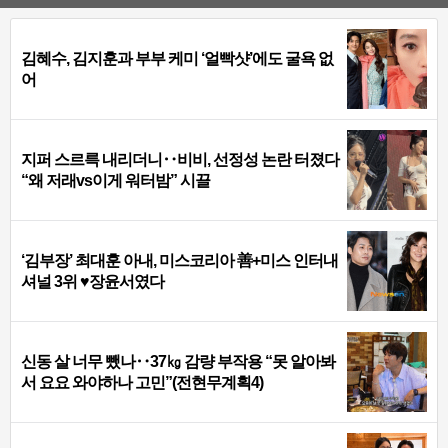
김혜수, 김지훈과 부부 케미 ‘얼빡샷’에도 굴욕 없
어
지퍼 스르륵 내리더니‥비비, 선정성 논란 터졌다
“왜 저래vs이게 워터밤” 시끌
‘김부장’ 최대훈 아내, 미스코리아 善+미스 인터내
셔널 3위 ♥장윤서였다
신동 살 너무 뺐나‥37㎏ 감량 부작용 “못 알아봐
서 요요 와야하나 고민”(전현무계획4)