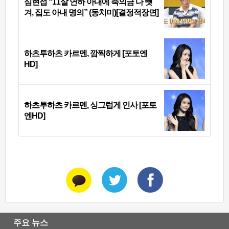
심현섭 “11살 연하 아내에 축의금 다 뺏
겨, 집도 아내 명의” (동치미)[결정적장면]
하츠투하츠 카르멘, 깜찍하게 [포토엔
HD]
하츠투하츠 카르멘, 싱그럽게 인사 [포토
엔HD]
주요 뉴스