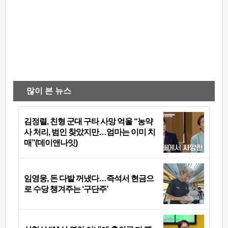
많이 본 뉴스
김정렬, 친형 군대 구타 사망 억울 “농약
사 처리, 범인 찾았지만…엄마는 이미 치
매”(데이앤나잇)
임영웅, 돈 다발 꺼냈다…즉석서 현금으
로 수당 챙겨주는 ‘구단주’