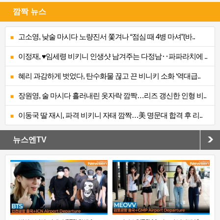
깜짝 뉴스
고소영, 낮술 마시다 노량진서 쫓겨나 “점심 때 4병 마셔”(바..
이정재, ♥임세령 비키니 인생샷 남겨주는 다정남‥파파라치에 ..
혜리 과감하게 벗었다, 탄수화물 끊고 끈 비니키 소화 ‘역대급..
장원영, 술 마시다 흘러내린 옷자락 깜짝…리즈 갱신한 인형 비..
이동국 딸 재시, 파격 비키니 자태 깜짝…美 명문대 합격 후 리..
뉴스엔TV