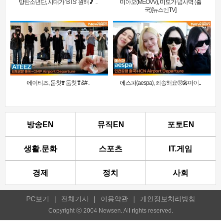
방탄소년단, 시대가 ‘BTS’ 원해🎵 ..
미야오(MEOVV), 미모가 넘사벽 (출
국)[뉴스엔TV]
에이티즈, 둠칫❣️ 둠칫❣&#..
에스파(aespa), 죄송해요🥺🎤마이..
방송EN
뮤직EN
포토EN
생활.문화
스포츠
IT.게임
경제
정치
사회
PC보기
|
전체기사
|
이용약관
|
개인정보처리방침
Copyright ⓒ 2004 Newsen. All rights reserved.