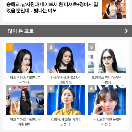
송혜교, 남사친과 데이트서 흰 티셔츠+청바지 입
었을 뿐인데…빛나는 미모
많이 본 포토
하츠투하츠 카르멘, 깜
하츠투하츠 카르멘, 싱
트와이스 미나 ‘눈부신
찍하게 [..
그럽게 인..
아름다..
하츠투하츠 카르멘, 우
김희애, 세월도 비켜간
나나, 도회적인 눈빛에
아한 런웨..
고품격 ..
시선 집..