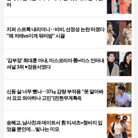
어
지퍼 스르륵 내리더니‥비비, 선정성 논란 터졌다
“왜 저래vs이게 워터밤” 시끌
‘김부장’ 최대훈 아내, 미스코리아 善+미스 인터내
셔널 3위 ♥장윤서였다
신동 살 너무 뺐나‥37㎏ 감량 부작용 “못 알아봐
서 요요 와야하나 고민”(전현무계획4)
송혜교, 남사친과 데이트서 흰 티셔츠+청바지 입
었을 뿐인데…빛나는 미모