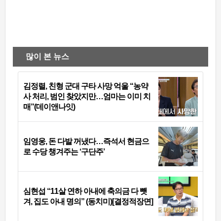
많이 본 뉴스
김정렬, 친형 군대 구타 사망 억울 “농약
사 처리, 범인 찾았지만…엄마는 이미 치
매”(데이앤나잇)
임영웅, 돈 다발 꺼냈다…즉석서 현금으
로 수당 챙겨주는 ‘구단주’
심현섭 “11살 연하 아내에 축의금 다 뺏
겨, 집도 아내 명의” (동치미)[결정적장면]