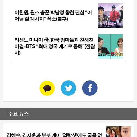
이찬원, 원조 춤꾼 박남정 향한 팬심 “어
머님 잘 계시지” 폭소(불후)
리센느 미나미 母, 한국 엄마들과 친해진
비결=BTS “최애 정국 얘기로 통해”(전참
시)
주요 뉴스
김혜수, 김지훈과 부부 케미 ‘얼빡샷’에도 굴욕 없