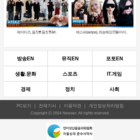
에이티즈, 둠칫❣️ 둠칫❣&#..
에스파(aespa), 죄송해요🥺🎤마이..
방송EN
뮤직EN
포토EN
생활.문화
스포츠
IT.게임
경제
정치
사회
PC보기
|
전체기사
|
이용약관
|
개인정보처리방침
Copyright ⓒ 2004 Newsen. All rights reserved.