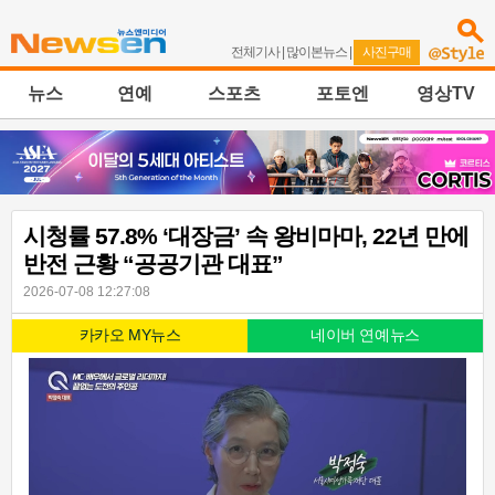
전체기사
|
많이본뉴스
|
사진구매
뉴스
연예
스포츠
포토엔
영상TV
시청률 57.8% ‘대장금’ 속 왕비마마, 22년 만에
반전 근황 “공공기관 대표”
2026-07-08 12:27:08
카카오 MY뉴스
네이버 연예뉴스