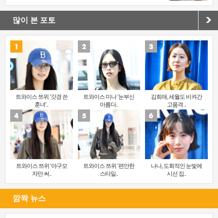
많이 본 포토
트와이스 쯔위 ‘갓경 쓴
트와이스 미나 ‘눈부신
김희애, 세월도 비켜간
훈녀’..
아름다..
고품격 ..
트와이스 쯔위 ‘야구모
트와이스 쯔위 ‘편안한
나나, 도회적인 눈빛에
자만 써..
스타일..
시선 집..
깜짝 뉴스