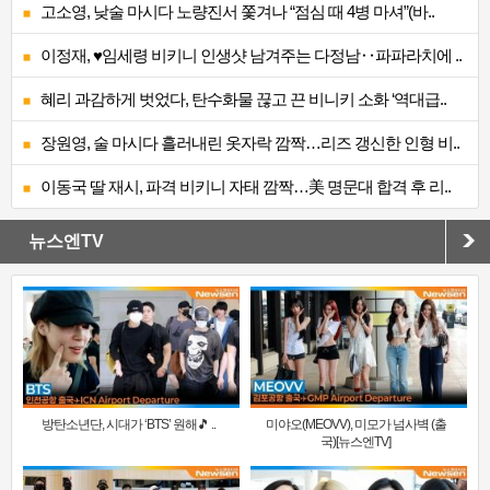
고소영, 낮술 마시다 노량진서 쫓겨나 “점심 때 4병 마셔”(바..
이정재, ♥임세령 비키니 인생샷 남겨주는 다정남‥파파라치에 ..
혜리 과감하게 벗었다, 탄수화물 끊고 끈 비니키 소화 ‘역대급..
장원영, 술 마시다 흘러내린 옷자락 깜짝…리즈 갱신한 인형 비..
이동국 딸 재시, 파격 비키니 자태 깜짝…美 명문대 합격 후 리..
뉴스엔TV
방탄소년단, 시대가 ‘BTS’ 원해🎵 ..
미야오(MEOVV), 미모가 넘사벽 (출
국)[뉴스엔TV]