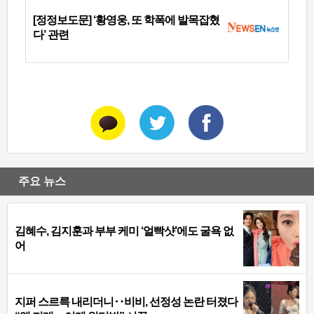
[정정보도문] ‘황영웅, 또 학폭에 발목잡혔
다’ 관련
주요 뉴스
김혜수, 김지훈과 부부 케미 ‘얼빡샷’에도 굴욕 없
어
지퍼 스르륵 내리더니‥비비, 선정성 논란 터졌다