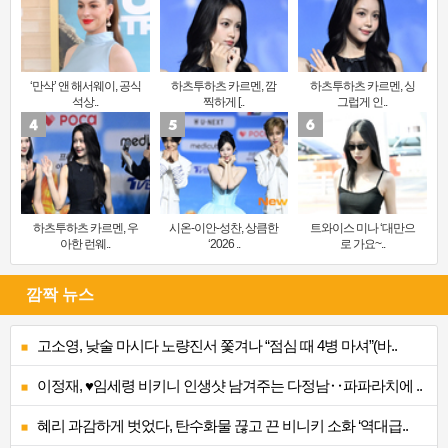
‘만삭’ 앤 해서웨이, 공식
하츠투하츠 카르멘, 깜
하츠투하츠 카르멘, 싱
석상..
찍하게 [..
그럽게 인..
하츠투하츠 카르멘, 우
시온-이안-성찬, 상큼한
트와이스 미나 ‘대만으
아한 런웨..
‘2026 ..
로 가요~..
깜짝 뉴스
고소영, 낮술 마시다 노량진서 쫓겨나 “점심 때 4병 마셔”(바..
이정재, ♥임세령 비키니 인생샷 남겨주는 다정남‥파파라치에 ..
혜리 과감하게 벗었다, 탄수화물 끊고 끈 비니키 소화 ‘역대급..