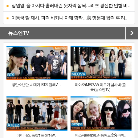
장원영, 술 마시다 흘러내린 옷자락 깜짝…리즈 갱신한 인형 비..
이동국 딸 재시, 파격 비키니 자태 깜짝…美 명문대 합격 후 리..
뉴스엔TV
방탄소년단, 시대가 ‘BTS’ 원해🎵 ..
미야오(MEOVV), 미모가 넘사벽 (출
국)[뉴스엔TV]
에이티즈, 둠칫❣️ 둠칫❣&#..
에스파(aespa), 죄송해요🥺🎤마이..