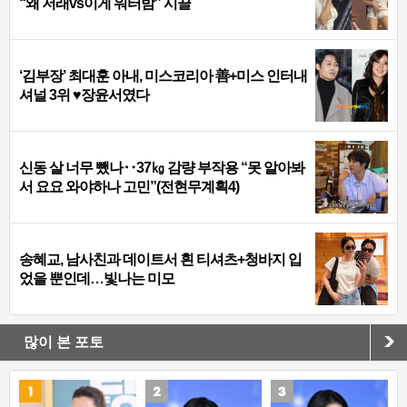
“왜 저래vs이게 워터밤” 시끌
‘김부장’ 최대훈 아내, 미스코리아 善+미스 인터내
셔널 3위 ♥장윤서였다
신동 살 너무 뺐나‥37㎏ 감량 부작용 “못 알아봐
서 요요 와야하나 고민”(전현무계획4)
송혜교, 남사친과 데이트서 흰 티셔츠+청바지 입
었을 뿐인데…빛나는 미모
많이 본 포토