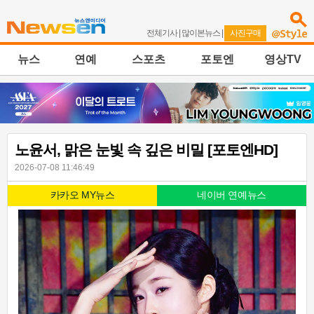
전체기사
|
많이본뉴스
|
사진구매
뉴스
연예
스포츠
포토엔
영상TV
노윤서, 맑은 눈빛 속 깊은 비밀 [포토엔HD]
2026-07-08 11:46:49
카카오 MY뉴스
네이버 연예뉴스