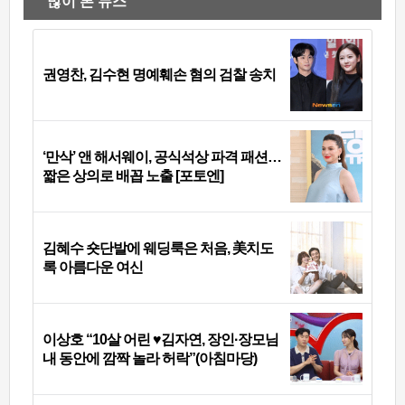
많이 본 뉴스
권영찬, 김수현 명예훼손 혐의 검찰 송치
‘만삭’ 앤 해서웨이, 공식석상 파격 패션…
짧은 상의로 배꼽 노출 [포토엔]
김혜수 숏단발에 웨딩룩은 처음, 美치도
록 아름다운 여신
이상호 “10살 어린 ♥김자연, 장인·장모님
내 동안에 깜짝 놀라 허락”(아침마당)