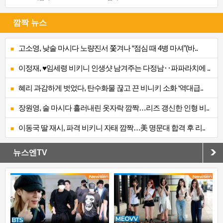
깜짝 뉴스
고소영, 낮술 마시다 노량진서 쫓겨나 “점심 때 4병 마셔”(바..
이정재, ♥임세령 비키니 인생샷 남겨주는 다정남‥파파라치에 ..
혜리 과감하게 벗었다, 탄수화물 끊고 끈 비니키 소화 ‘역대급..
장원영, 술 마시다 흘러내린 옷자락 깜짝…리즈 갱신한 인형 비..
이동국 딸 재시, 파격 비키니 자태 깜짝…美 명문대 합격 후 리..
뉴스엔TV