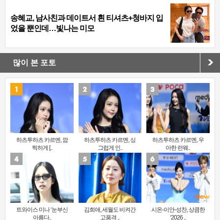
송혜교, 남사친과 데이트서 흰 티셔츠+청바지 입
었을 뿐인데…빛나는 미모
많이 본 포토
하츠투하츠 카르멘, 깜
하츠투하츠 카르멘, 싱
하츠투하츠 카르멘, 우
찍하게 [..
그럽게 인..
아한 런웨..
트와이스 미나 ‘눈부신
김희애, 세월도 비켜간
시온-이안-성찬, 상큼한
아름다..
고품격 ..
‘2026 ..