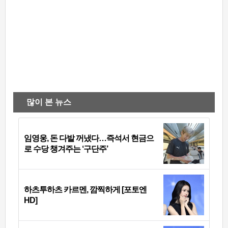
많이 본 뉴스
임영웅, 돈 다발 꺼냈다…즉석서 현금으
로 수당 챙겨주는 ‘구단주’
하츠투하츠 카르멘, 깜찍하게 [포토엔
HD]