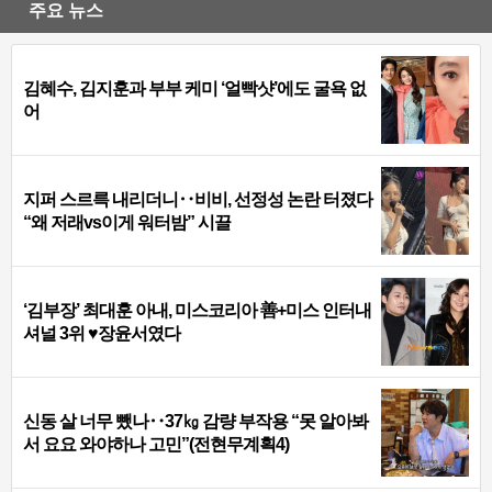
주요 뉴스
김혜수, 김지훈과 부부 케미 ‘얼빡샷’에도 굴욕 없
어
지퍼 스르륵 내리더니‥비비, 선정성 논란 터졌다
“왜 저래vs이게 워터밤” 시끌
‘김부장’ 최대훈 아내, 미스코리아 善+미스 인터내
셔널 3위 ♥장윤서였다
신동 살 너무 뺐나‥37㎏ 감량 부작용 “못 알아봐
서 요요 와야하나 고민”(전현무계획4)