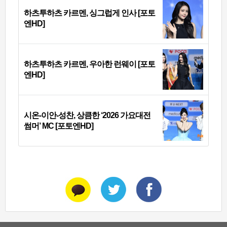
하츠투하츠 카르멘, 싱그럽게 인사 [포토
엔HD]
하츠투하츠 카르멘, 우아한 런웨이 [포토
엔HD]
시온-이안-성찬, 상큼한 ‘2026 가요대전
썸머’ MC [포토엔HD]