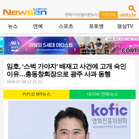
전체기사
|
많이본뉴스
|
사진구매
뉴스
연예
스포츠
포토엔
영상TV
임호, ‘스벅 가야지’ 배재고 사건에 고개 숙인
이유…총동창회장으로 광주 사과 동행
2026-07-08 12:31:23
카카오 MY뉴스
네이버 연예뉴스