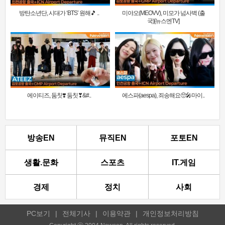
방탄소년단, 시대가 ‘BTS’ 원해🎵 ..
미야오(MEOVV), 미모가 넘사벽 (출
국)[뉴스엔TV]
에이티즈, 둠칫❣️ 둠칫❣&#..
에스파(aespa), 죄송해요🥺🎤마이..
방송EN
뮤직EN
포토EN
생활.문화
스포츠
IT.게임
경제
정치
사회
PC보기
|
전체기사
|
이용약관
|
개인정보처리방침