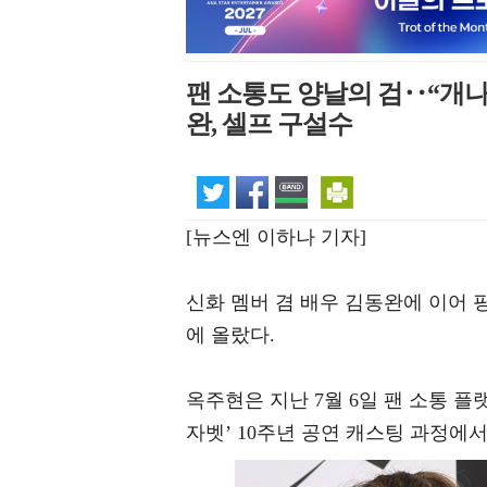
팬 소통도 양날의 검‥“개나
완, 셀프 구설수
[뉴스엔 이하나 기자]
신화 멤버 겸 배우 김동완에 이어 
에 올랐다.
옥주현은 지난 7월 6일 팬 소통 플
자벳’ 10주년 공연 캐스팅 과정에