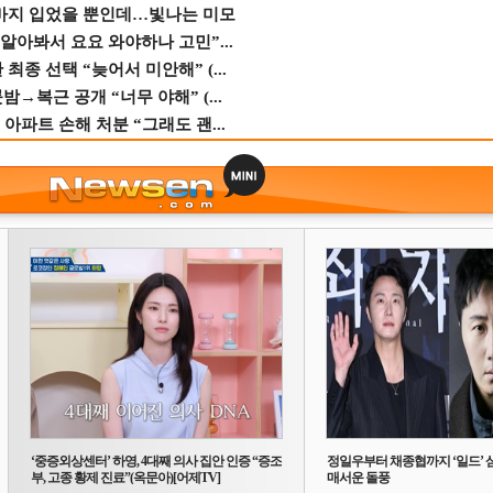
바지 입었을 뿐인데…빛나는 미모
 알아봐서 요요 와야하나 고민”...
종 선택 “늦어서 미안해” (...
→복근 공개 “너무 야해” (...
 아파트 손해 처분 “그래도 괜...
‘중증외상센터’ 하영, 4대째 의사 집안 인증 “증조
정일우부터 채종협까지 ‘일드’ 
부, 고종 황제 진료”(옥문아)[어제TV]
매서운 돌풍