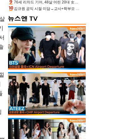
76세 리차드 기어, 48살 어린 20대 女배우와 로맨스‥허리 감싼 손 포착[할리우드비하인드]
김규원 공익 시절 미담→교사+학부모 추가 미담 속출 “휠체어 탄 아이와 산책도”[종합]
 살
기
써서
솔
낄
래
들
연
팅