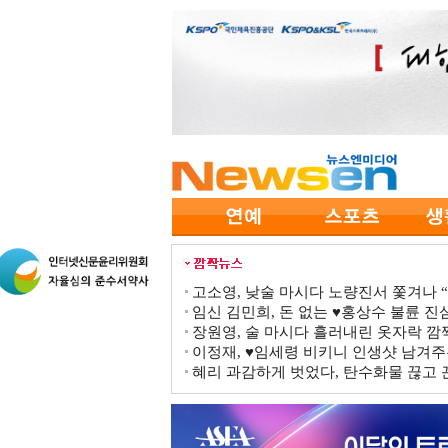
고소영, 낮술 마시다 노량진서 쫓겨나 “점
임신 김민희, 돈 없는 ♥홍상수 불륜 진심
장원영, 술 마시다 흘러내린 옷자락 
이정재, ♥임세령 비키니 인생샷 남겨주
혜리 과감하게 벗었다, 탄수화물 끊고 끈