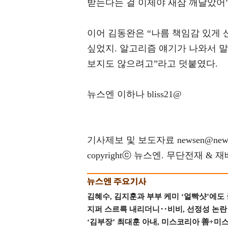
받는다는 걸 이제야 새삼 깨달았어”
이어 김동완은 “나름 책임감 있게 
싶었지. 알고리즘 얘기가 나와서 말
보지도 않으려고”라고 덧붙였다.
뉴스엔 이하나 bliss21@
기사제보 및 보도자료 newsen@news
copyrightⓒ 뉴스엔. 무단전재 & 
김혜수, 김지훈과 부부 케미 ‘얼빡샷’에도
지퍼 스르륵 내리더니‥비비, 선정성 논란 터
‘김부장’ 최대훈 아내, 미스코리아 善+미