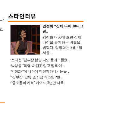
나
엄정화 “신체 나이 30대, 3
도
년..
엄정화가 30대 초반 신체
나이를 유지하는 비결을
밝혔다. 엄정화는 8월 4일
서울 ..
소지섭 “김부장 본명 나도 몰라‥들었..
박성웅 “폭염 속 갑옷 입고 말 타며 ..
엄정화 “이 나이에 액션이라니‥눈물 ..
‘김부장’ 감독, 소지섭 캐스팅 2번 ..
‘중소돌의 기적’ 키오프, 3년만 사옥..