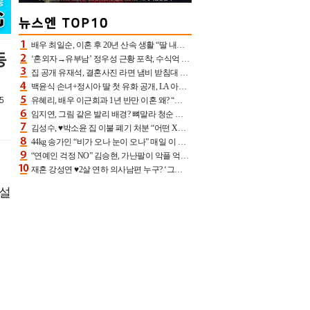
배우 최일순, 이혼 후 20년 산속 생활 “딸 내가 버렸다고 원망‥맘 아파”(특종)[어제TV]
동
‘혼외자→유부남’ 정우성 근황 포착, 수식억 해킹 피해 후배 만났다 “존경하는”
집 공개 유재석, 결혼사진 라면 냄비 받침대 되고 분노‥가족사진도 피해(놀뭐)[어제TV]
백윤식 손녀+정시아 딸 첫 유화 공개, LA 아트쇼→서울국제조각페스타 작가다운 수준급 실력
5
유혜리, 배우 이근희과 1년 반만 이혼 왜? “식칼 꽂고 의자 던져” 충격 폭로(특종)[어제TV]
임지연, 그림 같은 발리 배경? 뼈말라 청순 비키니 핏에 상대 안 되네
김성수, ♥박소윤 집 이불 폐기 처분 “어떤 X이랑 썼을지 몰라” 질투(신랑수업2)[어제TV]
44kg 송가인 “비가 오나 눈이 오나” 매일 이 운동, 허벅지 근육량 상승+체지방 감소
“연예인 걱정 NO” 김승현, 가난팔이 악플 억울할만‥아내+딸과 日 여행
재혼 강성연 ♥2살 연하 의사남편 누구? ‘그알’ 자문의에 훈남 비주얼 초엘리트 스펙 [종합]
구설