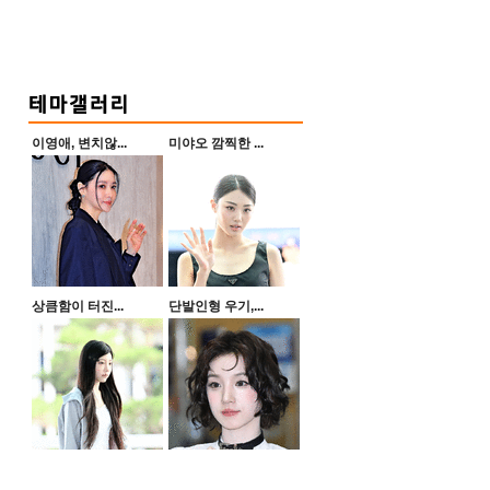
이영애, 변치않...
미야오 깜찍한 ...
상큼함이 터진...
단발인형 우기,...