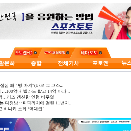
심 때 4병 마셔”(바로 그 고소...
…100억대 빌라도 팔고 14억 아파...
깜짝…리즈 갱신한 인형 비주얼
는 다정남‥파파라치에 걸린 11년차...
 비니키 소화 ‘역대급’