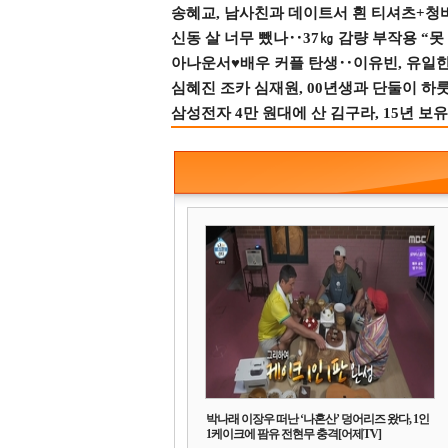
송혜교, 남사친과 데이트서 흰 티셔츠+청
신동 살 너무 뺐나‥37㎏ 감량 부작용 “못
아나운서♥배우 커플 탄생‥이유빈, 유일한 최
심혜진 조카 심재원, 00년생과 단둘이 하룻밤
삼성전자 4만 원대에 산 김구라, 15년 보유
박나래 이장우 떠난 ‘나혼산’ 덩어리즈 왔다, 1인
1케이크에 팜유 전현무 충격[어제TV]