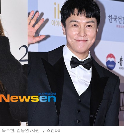
 옥주현, 김동완 /사진=뉴스엔DB