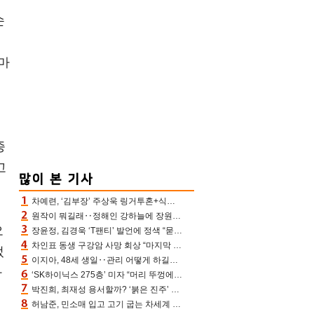
손
고마
종
고
차예련, ‘김부장’ 주상욱 링거투혼+식스팩 비화 “옷 벗는데 아저씨는 안 된다고”(차장금)
원작이 뭐길래‥정해인 강하늘에 장원영까지 참여한 이 영화
오
장윤정, 김경욱 ‘T팬티’ 발언에 정색 “묻지 않았는데, 그것도 성희롱”(장공장)
차인표 동생 구강암 사망 회상 “마지막 순간 동생 손 잡아준 신애라, 두고두고 고마워” (신애라이프)
었
이지아, 48세 생일‥관리 어떻게 하길래 놀라운 동안 미모
다
‘SK하이닉스 275층’ 미자 “머리 뚜껑에서 사, 주식만 안 해도 돈 버는 것”
박진희, 최재성 용서할까? ‘붉은 진주’ 오늘(7일) 결말 나온다
허남준, 민소매 입고 고기 굽는 차세계 실존…영케이도 감탄한 팔근육(공케이)