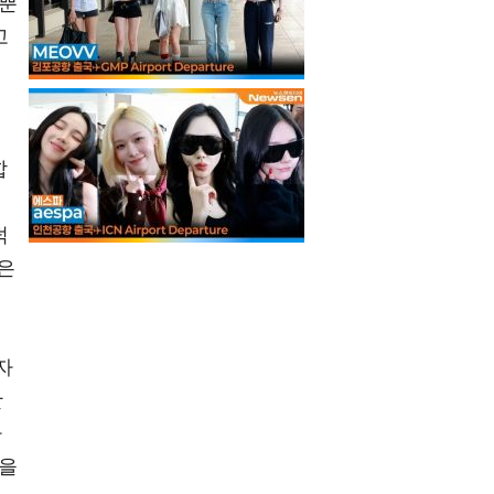
래뿐
고
합
덕
싶은
자
활
나
향을