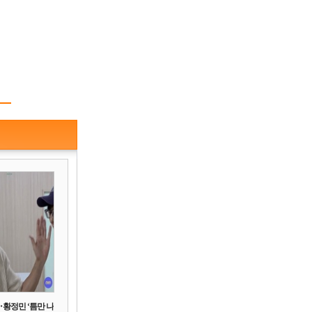
‥황정민 ‘틈만 나