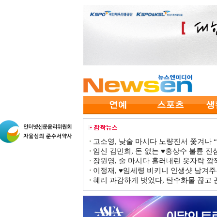
고소영, 낮술 마시다 노량진서 쫓겨나 “점
임신 김민희, 돈 없는 ♥홍상수 불륜 진심
장원영, 술 마시다 흘러내린 옷자락 
이정재, ♥임세령 비키니 인생샷 남겨주
혜리 과감하게 벗었다, 탄수화물 끊고 끈