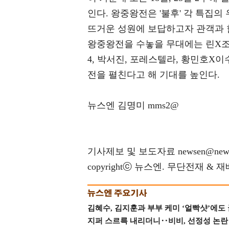
인다. 왕중왕전은 '불후' 각 특집의
뜨거운 성원에 보답하고자 관객과 
왕중왕전을 수놓을 무대에는 린X조째
4, 박서진, 포레스텔라, 황민호X이
전을 펼친다고 해 기대를 높인다.
뉴스엔 김명미 mms2@
기사제보 및 보도자료 newsen@news
copyrightⓒ 뉴스엔. 무단전재 & 
김혜수, 김지훈과 부부 케미 ‘얼빡샷’에도
지퍼 스르륵 내리더니‥비비, 선정성 논란 터