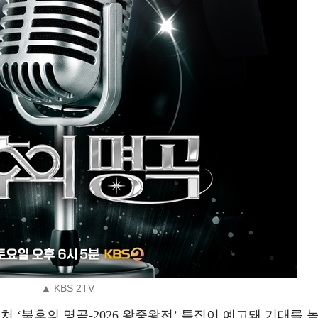
▲ KBS 2TV
 걸쳐 ‘불후의 명곡-2026 왕중왕전’ 특집이 예고돼 기대를 