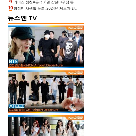
라이즈 성찬X은석, 8일 잠실야구장 뜬다…시구 시타+특별공연까지
황정민 사생활 폭로, 2024년 제보자 있었나 “네가 회사에 전화했니” 녹취록 공개 파장