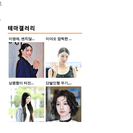
트
’
이영애, 변치않...
미야오 깜찍한 ...
상큼함이 터진...
단발인형 우기,...