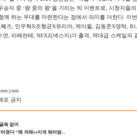
 우승자 중 ‘왕 중의 왕’을 가리는 빅 이벤트로, 시청자들의
함께 하는 무대를 마련한다는 점에서 의미를 더한다. 이
즈, 민우혁X조형균X유리아, 케이윌, 김동준X영탁, B1
수연, 리베란테, NEXZ(넥스지)가 출격, 역대급 스케일의 
en.com
재배포 금지
 굴욕 없어
졌다 “왜 저래vs이게 워터밤...