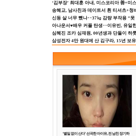
‘김부장’ 최대훈 아내, 미스코리아 善+미
송혜교, 남사친과 데이트서 흰 티셔츠+청
신동 살 너무 뺐나‥37㎏ 감량 부작용 “못
아나운서♥배우 커플 탄생‥이유빈, 유일한 최
심혜진 조카 심재원, 00년생과 단둘이 하룻밤
삼성전자 4만 원대에 산 김구라, 15년 보유
‘별일 없이 산다’ 선곡한 아이유, 전 남친 장기하