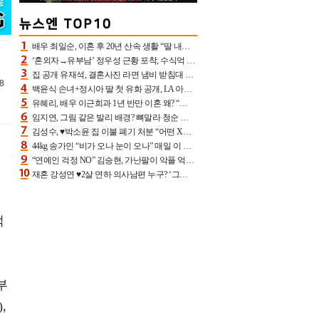
배우 최일순, 이혼 후 20년 산속 생활 “딸 내가 버렸다고 원망‥맘 아파”(특종)[어제TV]
‘혼외자→유부남’ 정우성 근황 포착, 수식억 해킹 피해 후배 만났다 “존경하는”
집 공개 유재석, 결혼사진 라면 냄비 받침대 되고 분노‥가족사진도 피해(놀뭐)[어제TV]
8
백윤식 손녀+정시아 딸 첫 유화 공개, LA 아트쇼→서울국제조각페스타 작가다운 수준급 실력
유혜리, 배우 이근희과 1년 반만 이혼 왜? “식칼 꽂고 의자 던져” 충격 폭로(특종)[어제TV]
임지연, 그림 같은 발리 배경? 뼈말라 청순 비키니 핏에 상대 안 되네
김성수, ♥박소윤 집 이불 폐기 처분 “어떤 X이랑 썼을지 몰라” 질투(신랑수업2)[어제TV]
44kg 송가인 “비가 오나 눈이 오나” 매일 이 운동, 허벅지 근육량 상승+체지방 감소
“연예인 걱정 NO” 김승현, 가난팔이 악플 억울할만‥아내+딸과 日 여행
재혼 강성연 ♥2살 연하 의사남편 누구? ‘그알’ 자문의에 훈남 비주얼 초엘리트 스펙 [종합]
쩍
부
,