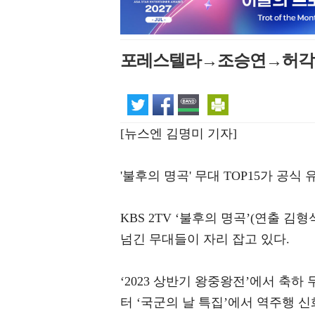
포레스텔라→조승연→허각 ‘불
[뉴스엔 김명미 기자]
'불후의 명곡' 무대 TOP15가 공식
KBS 2TV ‘불후의 명곡’(연출 김
넘긴 무대들이 자리 잡고 있다.
‘2023 상반기 왕중왕전’에서 축하 무
터 ‘국군의 날 특집’에서 역주행 신화의 