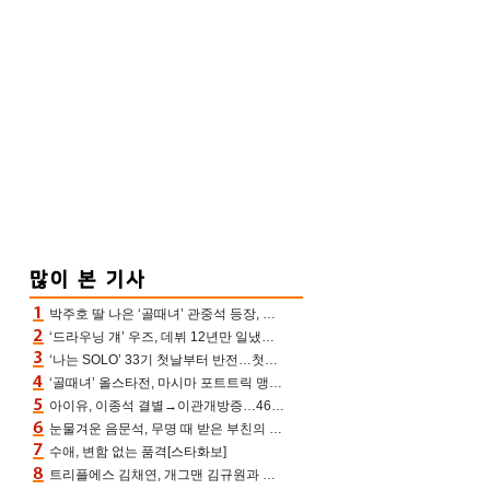
박주호 딸 나은 ‘골때녀’ 관중석 등장, 김민재 복제인간 보고 혼란 [결정적장면]
‘드라우닝 걔’ 우즈, 데뷔 12년만 일냈다…체조경기장 입성 확정
‘나는 SOLO’ 33기 첫날부터 반전…첫인상 0표 영호, 호감남 급부상
‘골때녀’ 올스타전, 마시마 포트트릭 맹추격전 5:4 골 잔치 ‘짜릿’ [어제TV]
아이유, 이종석 결별→이관개방증…46장 꽉 채운 유애나 ♥ “열심히 사는 중”
눈물겨운 음문석, 무명 때 받은 부친의 전재산→폐암 父 세상 떠나기 전 여행(유퀴즈)[어제TV]
수애, 변함 없는 품격[스타화보]
트리플에스 김채연, 개그맨 김규원과 함께 프리뷰쇼 진행 [포토엔HD]