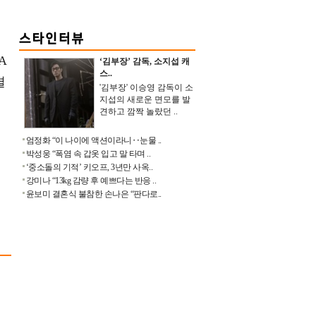
번
A
‘김부장’ 감독, 소지섭 캐
스..
결
'김부장' 이승영 감독이 소
지섭의 새로운 면모를 발
견하고 깜짝 놀랐던 ..
엄정화 “이 나이에 액션이라니‥눈물 ..
박성웅 “폭염 속 갑옷 입고 말 타며 ..
‘중소돌의 기적’ 키오프, 3년만 사옥..
강미나 “13kg 감량 후 예쁘다는 반응 ..
윤보미 결혼식 불참한 손나은 “판다로..