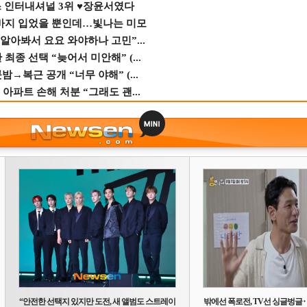
스 인터내셔널 3위 ♥장윤서였다
바지 입었을 뿐인데…빛나는 미모
 알아봐서 요요 와야하나 고민”...
종 선택 “늦어서 미안해” (...
→복근 공개 “너무 야해” (...
 아파트 손해 처분 “그래도 괜...
“안전한 선택지 있지만 도전, 새 앨범도 스트레이
밖에선 폭로전, TV선 싱글벙글