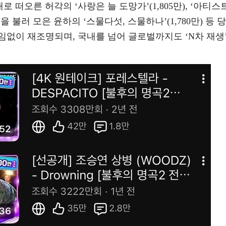
대로 떠오른 허각의 ‘사랑은 늘 도망가’(1,805만), ‘아티스
불러 모은 윤하의 ‘스물다섯, 스물하나’(1,780만) 등 당
없이 재조명되며, 국내를 넘어 글로벌까지도 ‘N차 재생