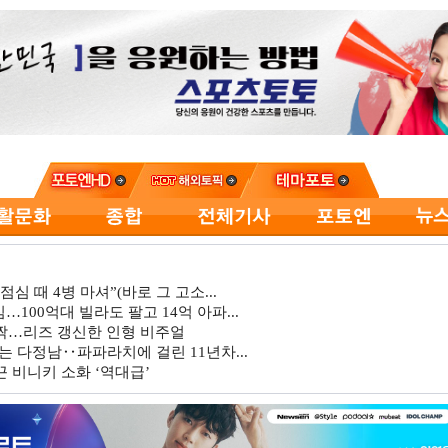
심 때 4병 마셔”(바로 그 고소...
…100억대 빌라도 팔고 14억 아파...
깜짝…리즈 갱신한 인형 비주얼
는 다정남‥파파라치에 걸린 11년차...
 비니키 소화 ‘역대급’