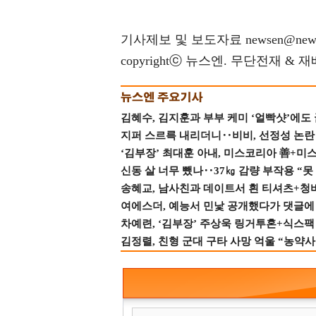
기사제보 및 보도자료 newsen@news
copyrightⓒ 뉴스엔. 무단전재 & 
김혜수, 김지훈과 부부 케미 ‘얼빡샷’에도
지퍼 스르륵 내리더니‥비비, 선정성 논란 터
‘김부장’ 최대훈 아내, 미스코리아 善+미
신동 살 너무 뺐나‥37㎏ 감량 부작용 “못
송혜교, 남사친과 데이트서 흰 티셔츠+청
여에스더, 예능서 민낯 공개했다가 댓글에 충
차예련, ‘김부장’ 주상욱 링거투혼+식스팩 
김정렬, 친형 군대 구타 사망 억울 “농약사