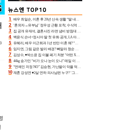
배우 최일순, 이혼 후 20년 산속 생활 “딸 내가 버렸다고 원망‥맘 아파”(특종)[어제TV]
퍼
‘혼외자→유부남’ 정우성 근황 포착, 수식억 해킹 피해 후배 만났다 “존경하는”
집 공개 유재석, 결혼사진 라면 냄비 받침대 되고 분노‥가족사진도 피해(놀뭐)[어제TV]
백윤식 손녀+정시아 딸 첫 유화 공개, LA 아트쇼→서울국제조각페스타 작가다운 수준급 실력
3
유혜리, 배우 이근희과 1년 반만 이혼 왜? “식칼 꽂고 의자 던져” 충격 폭로(특종)[어제TV]
임지연, 그림 같은 발리 배경? 뼈말라 청순 비키니 핏에 상대 안 되네
김성수, ♥박소윤 집 이불 폐기 처분 “어떤 X이랑 썼을지 몰라” 질투(신랑수업2)[어제TV]
44kg 송가인 “비가 오나 눈이 오나” 매일 이 운동, 허벅지 근육량 상승+체지방 감소
“연예인 걱정 NO” 김승현, 가난팔이 악플 억울할만‥아내+딸과 日 여행
재혼 강성연 ♥2살 연하 의사남편 누구? ‘그알’ 자문의에 훈남 비주얼 초엘리트 스펙 [종합]
명
혈