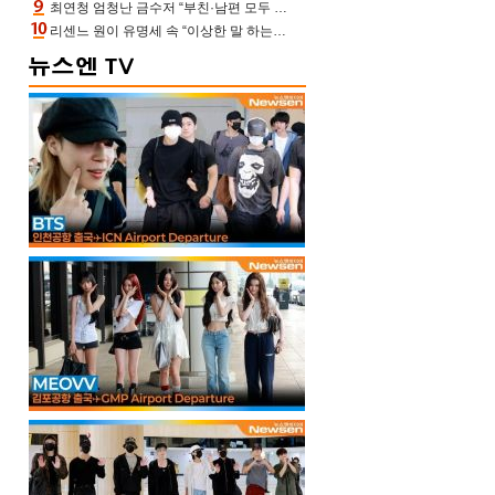
최연청 엄청난 금수저 “부친·남편 모두 판사, 국회의원·언론사 대표 집안”(아형)
리센느 원이 유명세 속 “이상한 말 하는 사람 가만두지 않아” 소속사 든든(전참시)[어제TV]