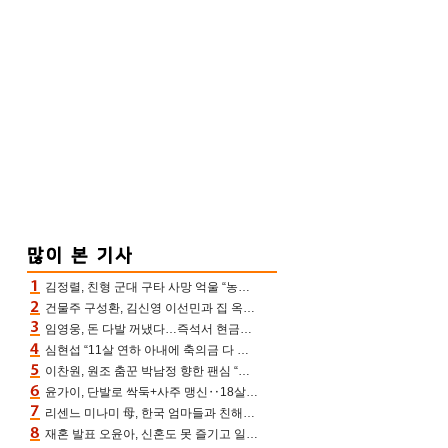
김정렬, 친형 군대 구타 사망 억울 “농약사 처리, 범인 찾았지만…엄마는 이미 치매”(데이앤나잇)
건물주 구성환, 김신영 이선민과 집 옥상서 41만원 한우 파티 “화력이 성화봉송”(나혼산)
임영웅, 돈 다발 꺼냈다…즉석서 현금으로 수당 챙겨주는 ‘구단주’
심현섭 “11살 연하 아내에 축의금 다 뺏겨, 집도 아내 명의” (동치미)[결정적장면]
이찬원, 원조 춤꾼 박남정 향한 팬심 “어머님 잘 계시지” 폭소(불후)
윤가이, 단발로 싹둑+사주 맹신‥18살 연상 ♥장기하 반한 엉뚱·열정 매력(전참시)
리센느 미나미 母, 한국 엄마들과 친해진 비결=BTS “최애 정국 얘기로 통해”(전참시)
재혼 발표 오윤아, 신혼도 못 즐기고 일만 “발달장애 子도 취업 1년차, 연차 없어”