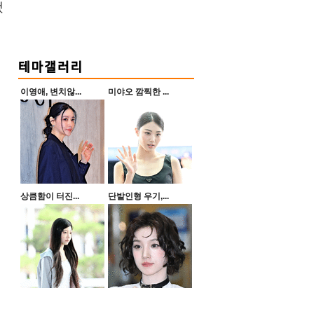
했
이영애, 변치않...
미야오 깜찍한 ...
상큼함이 터진...
단발인형 우기,...