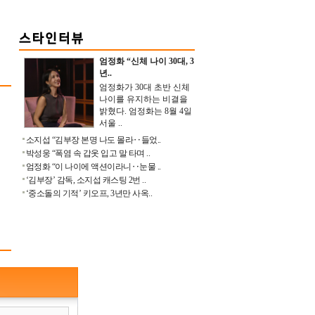
엄정화 “신체 나이 30대, 3
년..
엄정화가 30대 초반 신체
나이를 유지하는 비결을
밝혔다. 엄정화는 8월 4일
서울 ..
소지섭 “김부장 본명 나도 몰라‥들었..
박성웅 “폭염 속 갑옷 입고 말 타며 ..
엄정화 “이 나이에 액션이라니‥눈물 ..
‘김부장’ 감독, 소지섭 캐스팅 2번 ..
‘중소돌의 기적’ 키오프, 3년만 사옥..