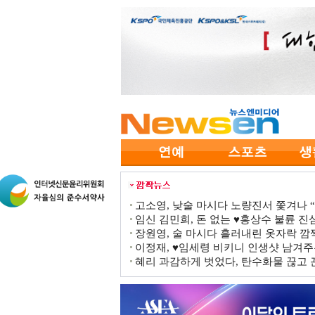
고소영, 낮술 마시다 노량진서 쫓겨나 “점
임신 김민희, 돈 없는 ♥홍상수 불륜 진심
장원영, 술 마시다 흘러내린 옷자락 
이정재, ♥임세령 비키니 인생샷 남겨주
혜리 과감하게 벗었다, 탄수화물 끊고 끈