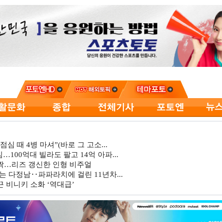
심 때 4병 마셔”(바로 그 고소...
…100억대 빌라도 팔고 14억 아파...
깜짝…리즈 갱신한 인형 비주얼
는 다정남‥파파라치에 걸린 11년차...
 비니키 소화 ‘역대급’