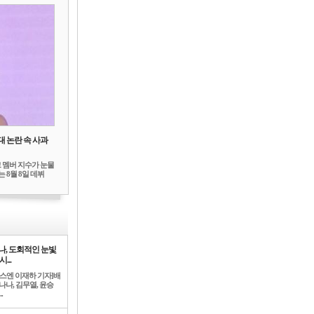
대 논란 속 사과
 멤버 지수가 눈물
 8월 8일 데뷔
나, 도회적인 눈빛
시...
뉴스엔 이재하 기자]배
나나, 김무열, 윤승
.