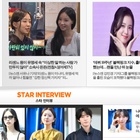
리센느 원이 유명세 속 “이상한 말 하는 사람 가
‘데뷔 10주년’ 블랙핑크 지수, 홀
만두지 않아” 소속사 든든(전참시)[어제TV]
했는데…팬들 만난 뒤 눈물
[뉴스엔 서유나 기자]'리센느 원이 미나미, 유명세 억
[뉴스엔 강민경 기자]그룹 블랙핑크
까 얼마나 힘들면 "강한 정신력 가지자"'리...
을 흘린 모습이 포착됐다.블랙핑크는
10...
나
에 
[
우 
아, .