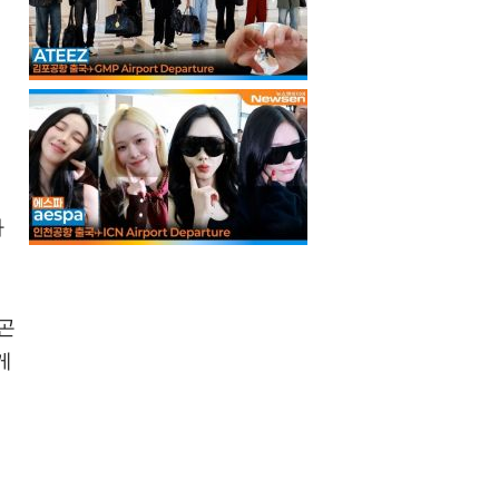
따
곤
게