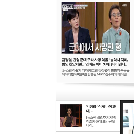
김정렬, 친형 군대 구타 사망 억울 “농약사 처리,
범인 찾았지만…엄마는 이미 치매”(데이앤나...
[뉴스엔 이슬기 기자]개그맨 김정렬이 친형의 죽음을
이야기했다.8월 8일 방송된 MBN ‘김주하의 데이앤
나...
엄정화 “신체 나이 30
대, ...
[뉴스엔 배효주 기자]엄
정화가 30대 초반 신체
나이..