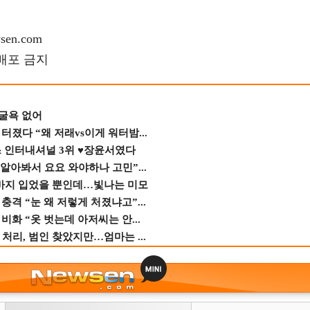
en.com
재배포 금지
 굴욕 없어
졌다 “왜 저래vs이게 워터밤...
스 인터내셔널 3위 ♥장윤서였다
 알아봐서 요요 와야하나 고민”...
바지 입었을 뿐인데…빛나는 미모
격 “눈 왜 저렇게 처졌냐고”...
비화 “옷 벗는데 아저씨는 안...
 처리, 범인 찾았지만…엄마는 ...