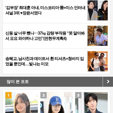
‘김부장’ 최대훈 아내, 미스코리아 善+미스 인터내
셔널 3위 ♥장윤서였다
신동 살 너무 뺐나‥37㎏ 감량 부작용 “못 알아봐
서 요요 와야하나 고민”(전현무계획4)
송혜교, 남사친과 데이트서 흰 티셔츠+청바지 입
었을 뿐인데…빛나는 미모
많이 본 포토