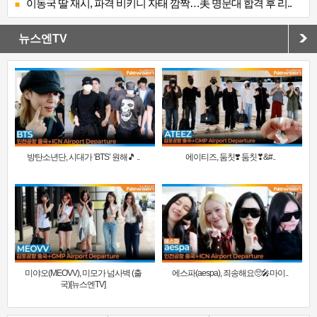
이동국 딸 재시, 파격 비키니 자태 깜짝…美 명문대 합격 후 리..
뉴스엔TV
방탄소년단, 시대가 ‘BTS’ 원해🎵 ..
에이티즈, 둠칫❣️ 둠칫❣&#..
미야오(MEOVV), 미모가 넘사벽 (출
에스파(aespa), 죄송해요🥺🎤마이..
국)[뉴스엔TV]