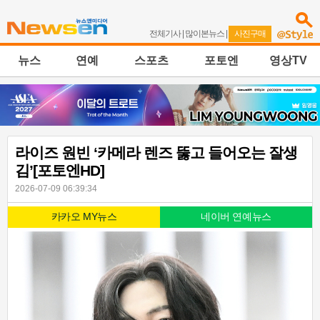
전체기사
|
많이본뉴스
|
사진구매
뉴스
연예
스포츠
포토엔
영상TV
라이즈 원빈 ‘카메라 렌즈 뚫고 들어오는 잘생
김’[포토엔HD]
2026-07-09 06:39:34
카카오 MY뉴스
네이버 연예뉴스