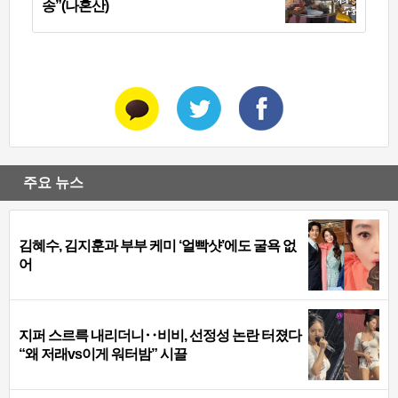
송”(나혼산)
주요 뉴스
김혜수, 김지훈과 부부 케미 ‘얼빡샷’에도 굴욕 없
어
지퍼 스르륵 내리더니‥비비, 선정성 논란 터졌다
“왜 저래vs이게 워터밤” 시끌