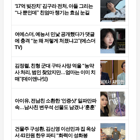
‘17억 빚잔치’ 김구라 전처, 아들 그리는
“나 뿐인데” 친엄마 챙기는 효심 눈길
여에스더, 예능서 민낯 공개했다가 댓글
에 충격 “눈 왜 저렇게 처졌냐고”(에스더
TV)
김정렬, 친형 군대 구타 사망 억울 “농약
사 처리, 범인 찾았지만…엄마는 이미 치
매”(데이앤나잇)
아이유, 전남친 소환한 ‘인증샷’ 일파만파
속…남사친 변우석 선물도 남겼나 ‘훈훈’
건물주 구성환, 김신영 이선민과 집 옥상
서 41만원 한우 파티 “화력이 성화봉