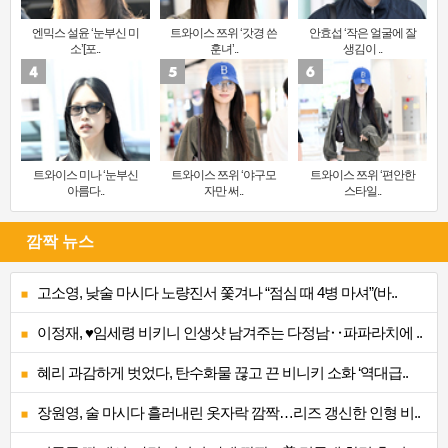
엔믹스 설윤 ‘눈부신 미
트와이스 쯔위 ‘갓경 쓴
안효섭 ‘작은 얼굴에 잘
소’[포..
훈녀’..
생김이 ..
트와이스 미나 ‘눈부신
트와이스 쯔위 ‘야구모
트와이스 쯔위 ‘편안한
아름다..
자만 써..
스타일..
깜짝 뉴스
고소영, 낮술 마시다 노량진서 쫓겨나 “점심 때 4병 마셔”(바..
이정재, ♥임세령 비키니 인생샷 남겨주는 다정남‥파파라치에 ..
혜리 과감하게 벗었다, 탄수화물 끊고 끈 비니키 소화 ‘역대급..
장원영, 술 마시다 흘러내린 옷자락 깜짝…리즈 갱신한 인형 비..