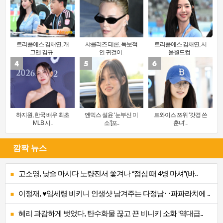
트리플에스 김채연, 개
샤를리즈 테론, 독보적
트리플에스 김채연, 서
그맨 김규..
인 귀걸이..
울월드컵..
하지원, 한국 배우 최초
엔믹스 설윤 ‘눈부신 미
트와이스 쯔위 ‘갓경 쓴
MLB 시..
소’[포..
훈녀’..
깜짝 뉴스
고소영, 낮술 마시다 노량진서 쫓겨나 “점심 때 4병 마셔”(바..
이정재, ♥임세령 비키니 인생샷 남겨주는 다정남‥파파라치에 ..
혜리 과감하게 벗었다, 탄수화물 끊고 끈 비니키 소화 ‘역대급..