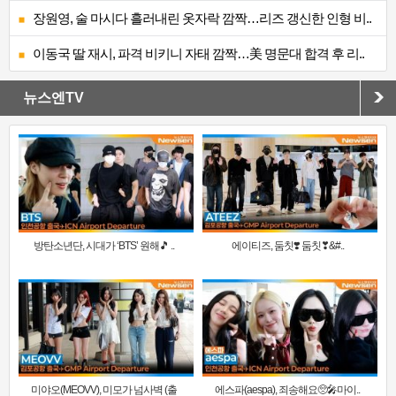
장원영, 술 마시다 흘러내린 옷자락 깜짝…리즈 갱신한 인형 비..
이동국 딸 재시, 파격 비키니 자태 깜짝…美 명문대 합격 후 리..
뉴스엔TV
방탄소년단, 시대가 ‘BTS’ 원해🎵 ..
에이티즈, 둠칫❣️ 둠칫❣&#..
미야오(MEOVV), 미모가 넘사벽 (출
에스파(aespa), 죄송해요🥺🎤마이..