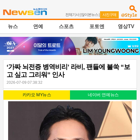
전체기사
|
많이본뉴스
|
사진구매
뉴스
연예
스포츠
포토엔
영상TV
‘가짜 뇌전증 병역비리’ 라비, 팬들에 불쑥 “보
고 싶고 그리워” 인사
2026-07-09 07:38:32
카카오 MY뉴스
네이버 연예뉴스