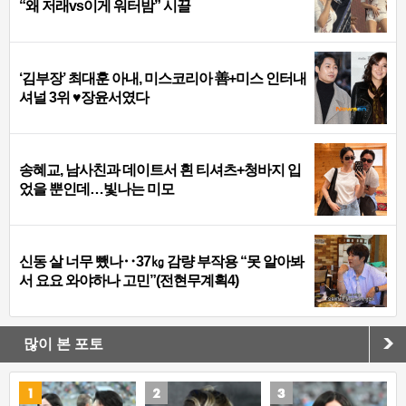
“왜 저래vs이게 워터밤” 시끌
‘김부장’ 최대훈 아내, 미스코리아 善+미스 인터내
셔널 3위 ♥장윤서였다
송혜교, 남사친과 데이트서 흰 티셔츠+청바지 입
었을 뿐인데…빛나는 미모
신동 살 너무 뺐나‥37㎏ 감량 부작용 “못 알아봐
서 요요 와야하나 고민”(전현무계획4)
많이 본 포토