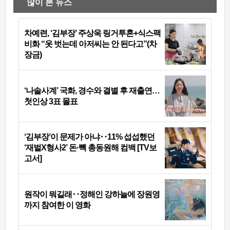
많이 본 뉴스
차예련, ‘김부장’ 주상욱 링거투혼+식스팩
비화 “옷 벗는데 아저씨는 안 된다고”(차
장금)
‘나솔사계’ 국화, 경수와 결별 후 재출연…
첫인상 3표 몰표
‘김부장’이 문제가 아냐‥11% 섭섭했던
‘재벌X형사2’ 돈·빽 총동원해 컴백 [TV보
고서]
원작이 뭐길래‥정해인 강하늘에 장원영
까지 참여한 이 영화