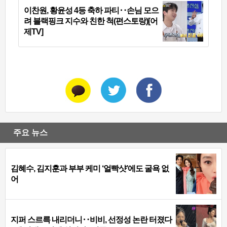
이찬원, 황윤성 4등 축하 파티‥손님 모으
려 블랙핑크 지수와 친한 척(편스토랑)[어
제TV]
주요 뉴스
김혜수, 김지훈과 부부 케미 ‘얼빡샷’에도 굴욕 없
어
지퍼 스르륵 내리더니‥비비, 선정성 논란 터졌다