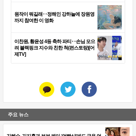
원작이 뭐길래‥정해인 강하늘에 장원영
까지 참여한 이 영화
이찬원, 황윤성 4등 축하 파티‥손님 모으
려 블랙핑크 지수와 친한 척(편스토랑)[어
제TV]
주요 뉴스