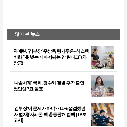
많이 본 뉴스
차예련, ‘김부장’ 주상욱 링거투혼+식스팩
비화 “옷 벗는데 아저씨는 안 된다고”(차
장금)
‘나솔사계’ 국화, 경수와 결별 후 재출연…
첫인상 3표 몰표
‘김부장’이 문제가 아냐‥11% 섭섭했던
‘재벌X형사2’ 돈·빽 총동원해 컴백 [TV보
고서]