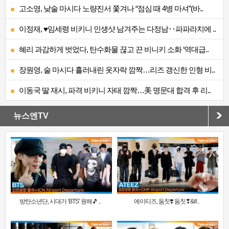
고소영, 낮술 마시다 노량진서 쫓겨나 “점심 때 4병 마셔”(바..
이정재, ♥임세령 비키니 인생샷 남겨주는 다정남‥파파라치에 ..
혜리 과감하게 벗었다, 탄수화물 끊고 끈 비니키 소화 ‘역대급..
장원영, 술 마시다 흘러내린 옷자락 깜짝…리즈 갱신한 인형 비..
이동국 딸 재시, 파격 비키니 자태 깜짝…美 명문대 합격 후 리..
뉴스엔TV
방탄소년단, 시대가 ‘BTS’ 원해🎵 ..
에이티즈, 둠칫❣️ 둠칫❣&#..