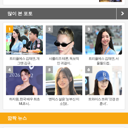
많이 본 포토
트리플에스 김채연, 개
샤를리즈 테론, 독보적
트리플에스 김채연, 서
그맨 김규..
인 귀걸이..
울월드컵..
하지원, 한국 배우 최초
엔믹스 설윤 ‘눈부신 미
트와이스 쯔위 ‘갓경 쓴
MLB 시..
소’[포..
훈녀’..
깜짝 뉴스