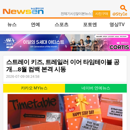
전체기사
|
많이본뉴스
|
사진구매
뉴스
연예
스포츠
포토엔
영상TV
스트레이 키즈, 트레일러 이어 타임테이블 공
개…8월 컴백 본격 시동
2026-07-09 08:24:58
카카오 MY뉴스
네이버 연예뉴스