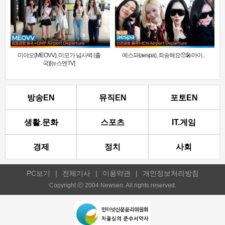
미야오(MEOVV), 미모가 넘사벽 (출
에스파(aespa), 죄송해요🥺🎤마이..
국)[뉴스엔TV]
방송EN
뮤직EN
포토EN
생활.문화
스포츠
IT.게임
경제
정치
사회
PC보기
|
전체기사
|
이용약관
|
개인정보처리방침
Copyright ⓒ 2004 Newsen. All rights reserved.