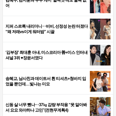
김혜수, 김지훈과 부부 케미 ‘얼빡샷’에도 굴욕 없
어
지퍼 스르륵 내리더니‥비비, 선정성 논란 터졌다
“왜 저래vs이게 워터밤” 시끌
‘김부장’ 최대훈 아내, 미스코리아 善+미스 인터내
셔널 3위 ♥장윤서였다
송혜교, 남사친과 데이트서 흰 티셔츠+청바지 입
었을 뿐인데…빛나는 미모
신동 살 너무 뺐나‥37㎏ 감량 부작용 “못 알아봐
서 요요 와야하나 고민”(전현무계획4)