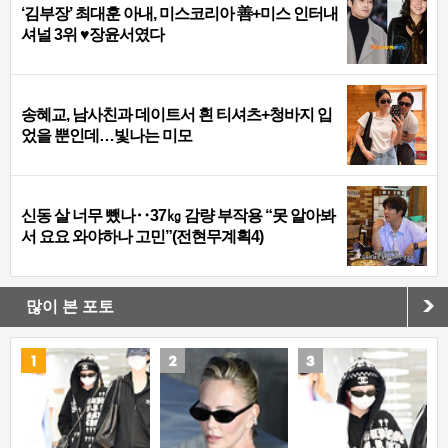
‘김부장’ 최대훈 아내, 미스코리아 善+미스 인터내
셔널 3위 ♥장윤서였다
송혜교, 남사친과 데이트서 흰 티셔츠+청바지 입
었을 뿐인데…빛나는 미모
신동 살 너무 뺐나‥37㎏ 감량 부작용 “못 알아봐
서 요요 와야하나 고민”(전현무계획4)
많이 본 포토