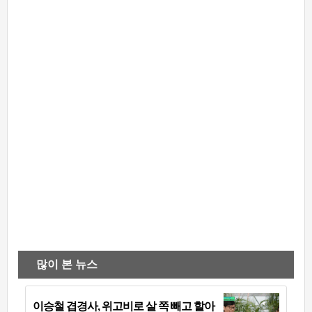
많이 본 뉴스
이승철 겹경사, 위고비로 살 쪽 빼고 할아