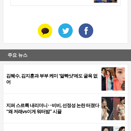
주요 뉴스
김혜수, 김지훈과 부부 케미 ‘얼빡샷’에도 굴욕 없
어
지퍼 스르륵 내리더니‥비비, 선정성 논란 터졌다
“왜 저래vs이게 워터밤” 시끌