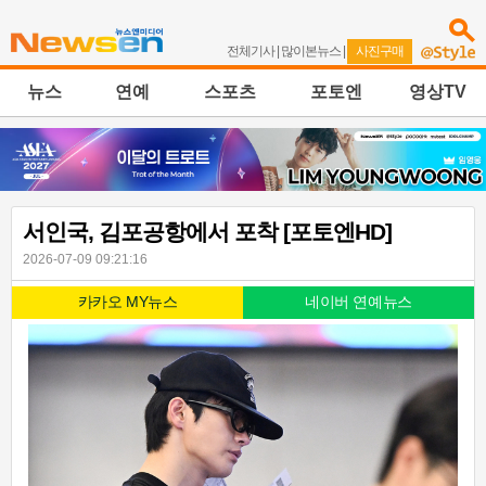
전체기사
|
많이본뉴스
|
사진구매
뉴스
연예
스포츠
포토엔
영상TV
서인국, 김포공항에서 포착 [포토엔HD]
2026-07-09 09:21:16
카카오 MY뉴스
네이버 연예뉴스