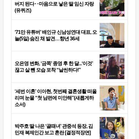
버지 된다‥마음으로 낳은 딸 임신 자랑
(유퀴즈)
‘71만 유튜버’ 배인규 신남성연대 대표, 오
늘(5일) 숨진 채 발견…향년 36세
오은영 변화, ‘금쪽’ 종영 후 한 달...‘이것’
끊고 살 뺀 모습 포착 “날씬하다!”
‘세번 이혼’ 이아현, 첫번째 결혼생활 떠올
리며 눈물 “첫 남편에 미안해”(새롭게하
소서)
박주호 딸 나은 ‘골때녀’ 관중석 등장, 김
민재 복제인간 보고 혼란 [결정적장면]