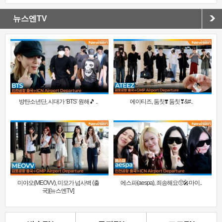
뉴스엔TV
방탄소년단, 시대가 ‘BTS’ 원해🎵 ..
에이티즈, 둠칫❣️ 둠칫❣&#..
미야오(MEOVV), 미모가 넘사벽 (출
에스파(aespa), 죄송해요🥺🎤마이..
국)[뉴스엔TV]