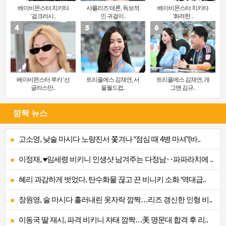
베이비몬스터 치키타
샤를리즈 테론, 독보적
베이비몬스터 치키타
‘걸크러시..
인 귀걸이..
‘화려한 ..
베이비몬스터 루카 ‘선
트리플에스 김채연, 서
트리플에스 김채연, 개
글라스만..
울월드컵..
그맨 김규..
깜짝 뉴스
고소영, 낮술 마시다 노량진서 쫓겨나 “점심 때 4병 마셔”(바..
이정재, ♥임세령 비키니 인생샷 남겨주는 다정남‥파파라치에 ..
혜리 과감하게 벗었다, 탄수화물 끊고 끈 비니키 소화 ‘역대급..
장원영, 술 마시다 흘러내린 옷자락 깜짝…리즈 갱신한 인형 비..
이동국 딸 재시, 파격 비키니 자태 깜짝…美 명문대 합격 후 리..