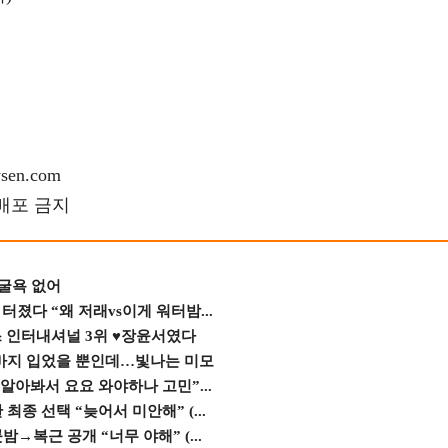
en.com
재배포 금지
 굴욕 없어
졌다 “왜 저래vs이게 워터밤...
스 인터내셔널 3위 ♥장윤서였다
바지 입었을 뿐인데…빛나는 미모
 알아봐서 요요 와야하나 고민”...
종 선택 “늦어서 미안해” (...
→복근 공개 “너무 야해” (...