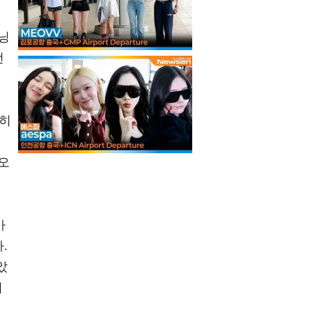
닝
선
심히
오
가
.
았
의