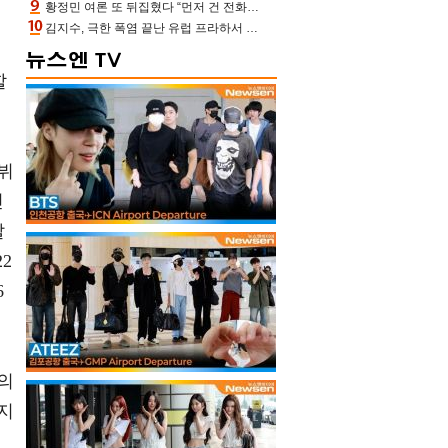
황정민 여론 또 뒤집혔다 “먼저 건 전화 62통, 그만 연락해” vs 女팬 “녹취 다 올려” 진흙탕 싸움
로
김지수, 극한 폭염 끝난 유럽 프라하서 쾌적한 여름나기 “선풍기만으로 지내”
할
뷔
신
발
2
6
의
지