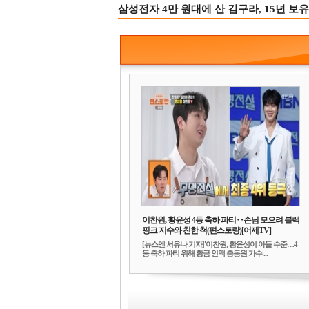
삼성전자 4만 원대에 산 김구라, 15년 보유
이찬원, 황윤성 4등 축하 파티‥손님 모으려 블랙
핑크 지수와 친한 척(편스토랑)[어제TV]
[뉴스엔 서유나 기자]'이찬원, 황윤성이 아들 수준…4
등 축하 파티 위해 황금 인맥 총동원'가수 ...