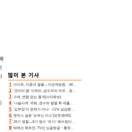
수
일
째
너
아
아이유, 이종석 결별→이관개방증…46장 꽉 채운 유애나 ♥ “열심히 사는 중”
‘견미리 딸’ 이유비, 금수저의 여유…청순 미모에 반전 슬림 라인
수애, 변함 없는 품격[스타화보]
피
‘나솔사계’ 국화, 경수와 결별 후 재출연…첫인상 3표 몰표
‘김부장’이 문제가 아냐‥11% 섭섭했던 ‘재벌X형사2’ 돈·빽 총동원해 컴백 [TV보고서]
엔믹스 설윤 ‘눈부신 미소’[포토엔HD]
26기 영철→8기 영수 ‘싹 다’ 헤어졌다 ‘나솔사계’ 충격의 현커 0쌍 (촌장TV)
밖에선 폭로전, TV선 싱글벙글‥황정민 ‘틈만 나면’ 출연, 피로감은 시청자 몫