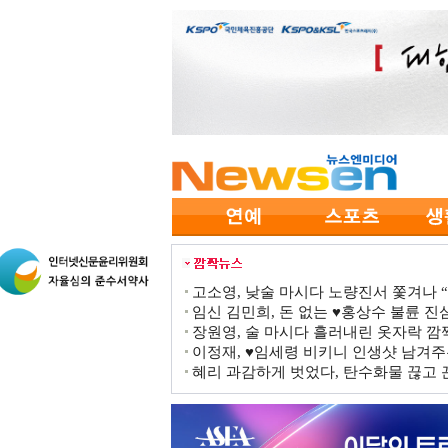
고소영, 낮술 마시다 노량진서 쫓겨나 “점
임신 김민희, 돈 없는 ♥홍상수 불륜 진심
장원영, 술 마시다 흘러내린 옷자락 
이정재, ♥임세령 비키니 인생샷 남겨주
혜리 과감하게 벗었다, 탄수화물 끊고 끈