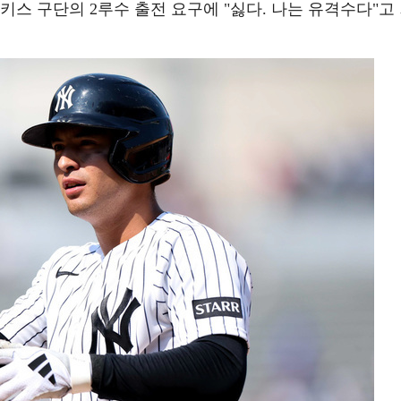
키스 구단의 2루수 출전 요구에 "싫다. 나는 유격수다"고