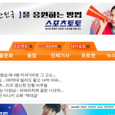
심 때 4병 마셔”(바로 그 고소...
…100억대 빌라도 팔고 14억 아파...
깜짝…리즈 갱신한 인형 비주얼
는 다정남‥파파라치에 걸린 11년차...
 비니키 소화 ‘역대급’