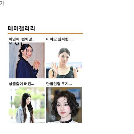
 거
이영애, 변치않...
미야오 깜찍한 ...
상큼함이 터진...
단발인형 우기,...