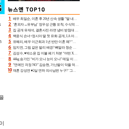
배우 최일순, 이혼 후 20년 산속 생활 “딸 내가 버렸다고 원망‥맘 아파”(특종)[어제TV]
수
‘혼외자→유부남’ 정우성 근황 포착, 수식억 해킹 피해 후배 만났다 “존경하는”
집 공개 유재석, 결혼사진 라면 냄비 받침대 되고 분노‥가족사진도 피해(놀뭐)[어제TV]
백윤식 손녀+정시아 딸 첫 유화 공개, LA 아트쇼→서울국제조각페스타 작가다운 수준급 실력
5
유혜리, 배우 이근희과 1년 반만 이혼 왜? “식칼 꽂고 의자 던져” 충격 폭로(특종)[어제TV]
임지연, 그림 같은 발리 배경? 뼈말라 청순 비키니 핏에 상대 안 되네
김성수, ♥박소윤 집 이불 폐기 처분 “어떤 X이랑 썼을지 몰라” 질투(신랑수업2)[어제TV]
44kg 송가인 “비가 오나 눈이 오나” 매일 이 운동, 허벅지 근육량 상승+체지방 감소
“연예인 걱정 NO” 김승현, 가난팔이 악플 억울할만‥아내+딸과 日 여행
재혼 강성연 ♥2살 연하 의사남편 누구? ‘그알’ 자문의에 훈남 비주얼 초엘리트 스펙 [종합]
전을
마이