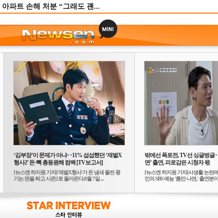
 아파트 손해 처분 “그래도 괜...
‘김부장’이 문제가 아냐‥11% 섭섭했던 ‘재벌X
밖에선 폭로전, TV선 싱글벙글
형사2’ 돈·빽 총동원해 컴백 [TV보고서]
면’ 출연, 피로감은 시청자 몫
[뉴스엔 하지원 기자]'재벌X형사'가 돈 냄새 물씬 풍
[뉴스엔 하지원 기자]사생활 논란에
기는 판을 짜고 시즌2로 돌아온다.8월 7일 ...
민의 SBS 예능 '틈만 나면,' 출연분이 