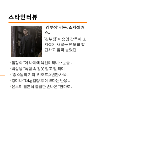
‘김부장’ 감독, 소지섭 캐
스..
'김부장' 이승영 감독이 소
지섭의 새로운 면모를 발
견하고 깜짝 놀랐던 ..
엄정화 “이 나이에 액션이라니‥눈물 ..
박성웅 “폭염 속 갑옷 입고 말 타며 ..
‘중소돌의 기적’ 키오프, 3년만 사옥..
강미나 “13kg 감량 후 예쁘다는 반응 ..
윤보미 결혼식 불참한 손나은 “판다로..