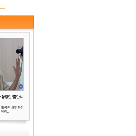
‥황정민 ‘틈만 나
 휩싸인 배우 황정
예정...