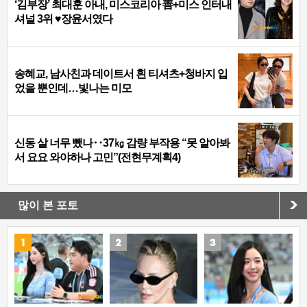
‘김부장’ 최대훈 아내, 미스코리아 善+미스 인터내
셔널 3위 ♥장윤서였다
송혜교, 남사친과 데이트서 흰 티셔츠+청바지 입
었을 뿐인데…빛나는 미모
신동 살 너무 뺐나‥37㎏ 감량 부작용 “못 알아봐
서 요요 와야하나 고민”(전현무계획4)
많이 본 포토