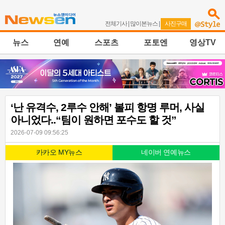
전체기사
|
많이본뉴스
|
사진구매
뉴스
연예
스포츠
포토엔
영상TV
‘난 유격수, 2루수 안해’ 볼피 항명 루머, 사실
아니었다..“팀이 원하면 포수도 할 것”
2026-07-09 09:56:25
카카오 MY뉴스
네이버 연예뉴스