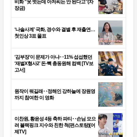
비화 “옷 벗는데 아저씨는 안 된다고”(차
장금)
‘나솔사계’ 국화, 경수와 결별 후 재출연…
첫인상 3표 몰표
‘김부장’이 문제가 아냐‥11% 섭섭했던
‘재벌X형사2’ 돈·빽 총동원해 컴백 [TV보
고서]
원작이 뭐길래‥정해인 강하늘에 장원영
까지 참여한 이 영화
이찬원, 황윤성 4등 축하 파티‥손님 모으
려 블랙핑크 지수와 친한 척(편스토랑)[어
제TV]