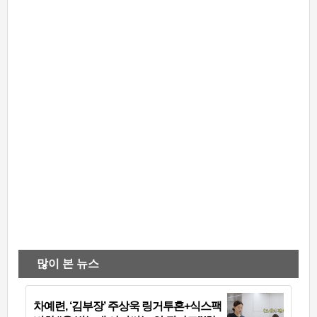
많이 본 뉴스
차예련, ‘김부장’ 주상욱 링거투혼+식스팩