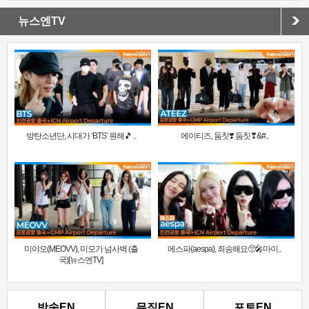
뉴스엔TV
방탄소년단, 시대가 ‘BTS’ 원해🎵 ..
에이티즈, 둠칫❣️ 둠칫❣&#..
미야오(MEOVV), 미모가 넘사벽 (출
에스파(aespa), 죄송해요🥺🎤마이..
국)[뉴스엔TV]
방송EN
뮤직EN
포토EN