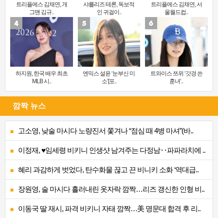
트리플에스 김채연, 개
샤를리즈 테론, 독보적
트리플에스 김채연, 서
그맨 김규..
인 귀걸이..
울월드컵..
하지원, 한국 배우 최초
엔믹스 설윤 ‘눈부신 미
트와이스 쯔위 ‘갓경 쓴
MLB 시..
소’[포..
훈녀’..
깜짝 뉴스
고소영, 낮술 마시다 노량진서 쫓겨나 “점심 때 4병 마셔”(바..
이정재, ♥임세령 비키니 인생샷 남겨주는 다정남‥파파라치에 ..
혜리 과감하게 벗었다, 탄수화물 끊고 끈 비니키 소화 ‘역대급..
장원영, 술 마시다 흘러내린 옷자락 깜짝…리즈 갱신한 인형 비..
이동국 딸 재시, 파격 비키니 자태 깜짝…美 명문대 합격 후 리..