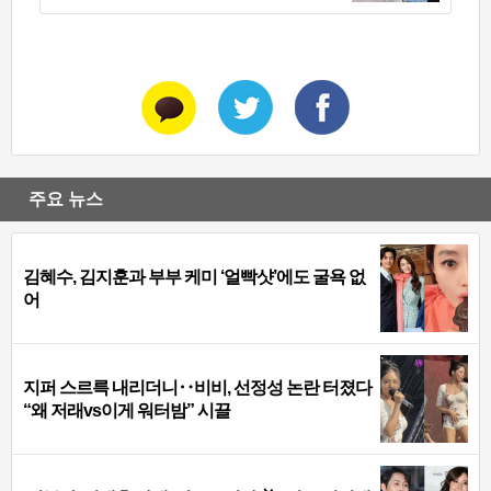
주요 뉴스
김혜수, 김지훈과 부부 케미 ‘얼빡샷’에도 굴욕 없
어
지퍼 스르륵 내리더니‥비비, 선정성 논란 터졌다
“왜 저래vs이게 워터밤” 시끌