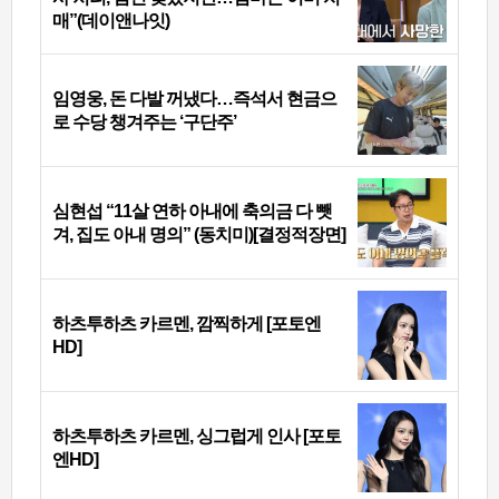
매”(데이앤나잇)
임영웅, 돈 다발 꺼냈다…즉석서 현금으
로 수당 챙겨주는 ‘구단주’
심현섭 “11살 연하 아내에 축의금 다 뺏
겨, 집도 아내 명의” (동치미)[결정적장면]
하츠투하츠 카르멘, 깜찍하게 [포토엔
HD]
하츠투하츠 카르멘, 싱그럽게 인사 [포토
엔HD]