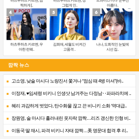
하츠투하츠 카르멘, 깜
하츠투하츠 카르멘, 싱
트와이스 미나 ‘눈부신
찍하게 [..
그럽게 인..
아름다..
하츠투하츠 카르멘, 우
김희애, 세월도 비켜간
나나, 도회적인 눈빛에
아한 런웨..
고품격 ..
시선 집..
깜짝 뉴스
고소영, 낮술 마시다 노량진서 쫓겨나 “점심 때 4병 마셔”(바..
이정재, ♥임세령 비키니 인생샷 남겨주는 다정남‥파파라치에 ..
혜리 과감하게 벗었다, 탄수화물 끊고 끈 비니키 소화 ‘역대급..
장원영, 술 마시다 흘러내린 옷자락 깜짝…리즈 갱신한 인형 비..
이동국 딸 재시, 파격 비키니 자태 깜짝…美 명문대 합격 후 리..