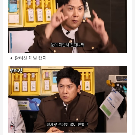
▲ 닭터신 채널 캡처