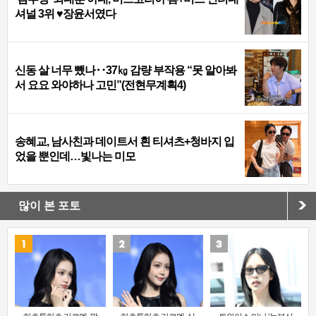
셔널 3위 ♥장윤서였다
신동 살 너무 뺐나‥37㎏ 감량 부작용 “못 알아봐
서 요요 와야하나 고민”(전현무계획4)
송혜교, 남사친과 데이트서 흰 티셔츠+청바지 입
었을 뿐인데…빛나는 미모
많이 본 포토