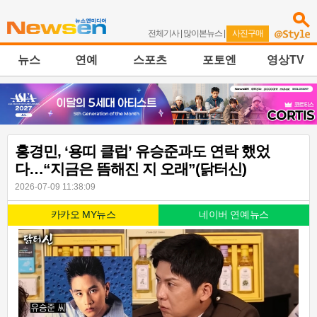
전체기사
|
많이본뉴스
|
사진구매
뉴스
연예
스포츠
포토엔
영상TV
홍경민, ‘용띠 클럽’ 유승준과도 연락 했었
다…“지금은 뜸해진 지 오래”(닭터신)
2026-07-09 11:38:09
카카오 MY뉴스
네이버 연예뉴스