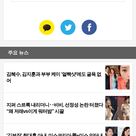
주요 뉴스
김혜수, 김지훈과 부부 케미 ‘얼빡샷’에도 굴욕 없
어
지퍼 스르륵 내리더니‥비비, 선정성 논란 터졌다
“왜 저래vs이게 워터밤” 시끌
‘김부장’ 최대훈 아내, 미스코리아 善+미스 인터내