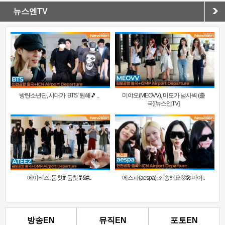
뉴스엔TV
방탄소년단, 시대가 ‘BTS’ 원해🎵 ..
미야오(MEOVV), 미모가 넘사벽 (출
국)[뉴스엔TV]
에이티즈, 둠칫❣️ 둠칫❣&#..
에스파(aespa), 죄송해요🥺🎤마이..
방송EN
뮤직EN
포토EN