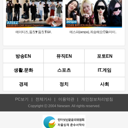
에이티즈, 둠칫❣️ 둠칫❣&#..
에스파(aespa), 죄송해요🥺🎤마이..
방송EN
뮤직EN
포토EN
생활.문화
스포츠
IT.게임
경제
정치
사회
PC보기
|
전체기사
|
이용약관
|
개인정보처리방침
Copyright ⓒ 2004 Newsen. All rights reserved.