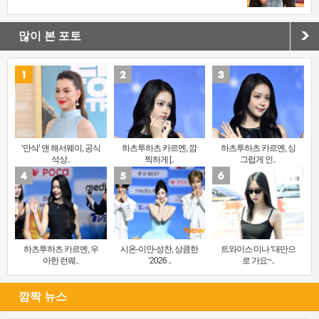
많이 본 포토
‘만삭’ 앤 해서웨이, 공식
하츠투하츠 카르멘, 깜
하츠투하츠 카르멘, 싱
석상..
찍하게 [..
그럽게 인..
하츠투하츠 카르멘, 우
시온-이안-성찬, 상큼한
트와이스 미나 ‘대만으
아한 런웨..
‘2026 ..
로 가요~..
깜짝 뉴스