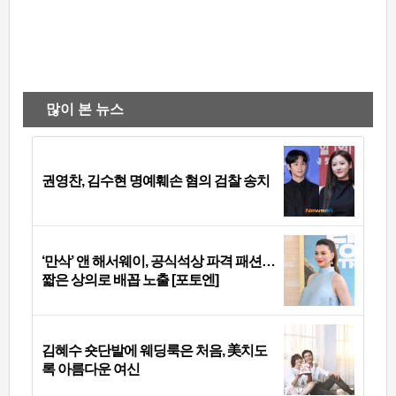
많이 본 뉴스
권영찬, 김수현 명예훼손 혐의 검찰 송치
‘만삭’ 앤 해서웨이, 공식석상 파격 패션…
짧은 상의로 배꼽 노출 [포토엔]
김혜수 숏단발에 웨딩룩은 처음, 美치도
록 아름다운 여신