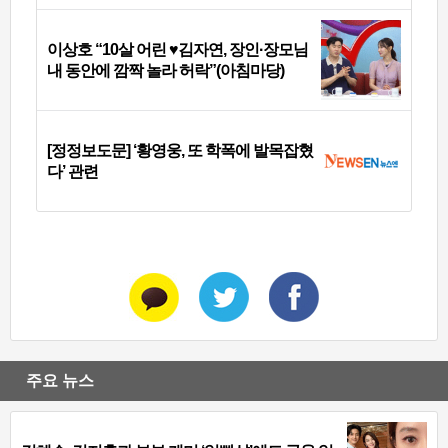
이상호 “10살 어린 ♥김자연, 장인·장모님
내 동안에 깜짝 놀라 허락”(아침마당)
[정정보도문] ‘황영웅, 또 학폭에 발목잡혔
다’ 관련
주요 뉴스