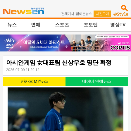
전체기사
|
많이본뉴스
|
사진구매
뉴스
연예
스포츠
포토엔
영상TV
아시안게임 女대표팀 신상우호 명단 확정
2026-07-09 11:29:12
카카오 MY뉴스
네이버 연예뉴스