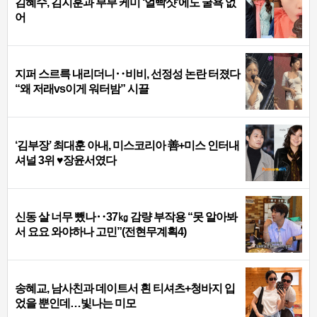
김혜수, 김지훈과 부부 케미 ‘얼빡샷’에도 굴욕 없
어
지퍼 스르륵 내리더니‥비비, 선정성 논란 터졌다
“왜 저래vs이게 워터밤” 시끌
‘김부장’ 최대훈 아내, 미스코리아 善+미스 인터내
셔널 3위 ♥장윤서였다
신동 살 너무 뺐나‥37㎏ 감량 부작용 “못 알아봐
서 요요 와야하나 고민”(전현무계획4)
송혜교, 남사친과 데이트서 흰 티셔츠+청바지 입
었을 뿐인데…빛나는 미모