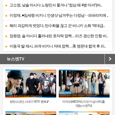
고소영, 낮술 마시다 노량진서 쫓겨나 “점심 때 4병 마셔”(바..
이정재, ♥임세령 비키니 인생샷 남겨주는 다정남‥파파라치에 ..
혜리 과감하게 벗었다, 탄수화물 끊고 끈 비니키 소화 ‘역대급..
장원영, 술 마시다 흘러내린 옷자락 깜짝…리즈 갱신한 인형 비..
이동국 딸 재시, 파격 비키니 자태 깜짝…美 명문대 합격 후 리..
뉴스엔TV
방탄소년단, 시대가 ‘BTS’ 원해🎵 ..
미야오(MEOVV), 미모가 넘사벽 (출
국)[뉴스엔TV]